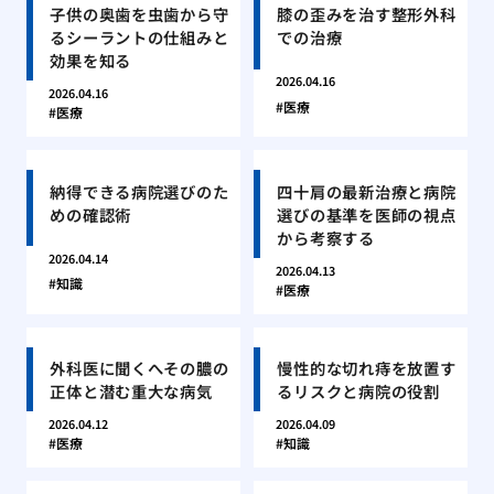
子供の奥歯を虫歯から守
膝の歪みを治す整形外科
るシーラントの仕組みと
での治療
効果を知る
2026.04.16
2026.04.16
医療
医療
納得できる病院選びのた
四十肩の最新治療と病院
めの確認術
選びの基準を医師の視点
から考察する
2026.04.14
2026.04.13
知識
医療
外科医に聞くへその膿の
慢性的な切れ痔を放置す
正体と潜む重大な病気
るリスクと病院の役割
2026.04.12
2026.04.09
医療
知識