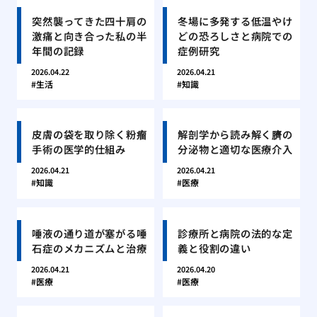
突然襲ってきた四十肩の
冬場に多発する低温やけ
激痛と向き合った私の半
どの恐ろしさと病院での
年間の記録
症例研究
2026.04.22
2026.04.21
生活
知識
皮膚の袋を取り除く粉瘤
解剖学から読み解く臍の
手術の医学的仕組み
分泌物と適切な医療介入
2026.04.21
2026.04.21
知識
医療
唾液の通り道が塞がる唾
診療所と病院の法的な定
石症のメカニズムと治療
義と役割の違い
2026.04.21
2026.04.20
医療
医療