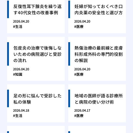
反復性耳下腺炎を繰り返
妊婦が知っておくべき口
す40代女性の改善事例
内炎薬の安全性と選び方
2026.04.20
2026.04.20
生活
医療
包皮炎の治療で後悔しな
熱傷治療の最前線と皮膚
いための病院選びと受診
科形成外科の専門的役割
の流れ
の解説
2026.04.20
2026.04.20
知識
医療
足の形に悩んで受診した
地域の医師が語る診療所
私の体験
と病院の使い分け術
2026.04.18
2026.04.17
生活
医療