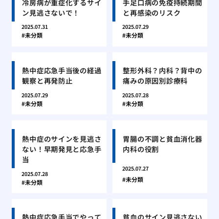
冷房病が重症化するサイ
手足口病の免疫持続期間
ン見逃さないで！
と再感染のリスク
2025.07.31
2025.07.29
未分類
未分類
熱中症応急手当後の経過
整形外科？内科？背中の
観察と再発防止
痛みの原因別診療科
2025.07.29
2025.07.28
未分類
未分類
熱中症のサインを見逃さ
胃腸の不調と貧血消化器
ない！早期発見と応急手
内科の役割
当
2025.07.27
2025.07.28
未分類
未分類
熱中症応急手当でやって
貧血のサイン見逃さない