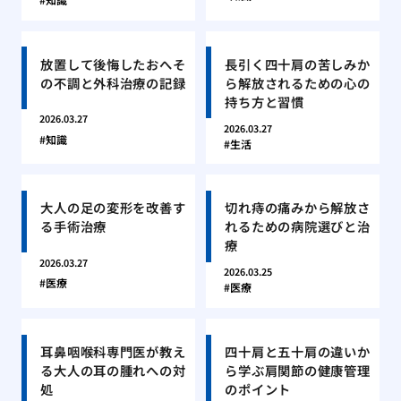
放置して後悔したおへそ
長引く四十肩の苦しみか
の不調と外科治療の記録
ら解放されるための心の
持ち方と習慣
2026.03.27
2026.03.27
知識
生活
大人の足の変形を改善す
切れ痔の痛みから解放さ
る手術治療
れるための病院選びと治
療
2026.03.27
2026.03.25
医療
医療
耳鼻咽喉科専門医が教え
四十肩と五十肩の違いか
る大人の耳の腫れへの対
ら学ぶ肩関節の健康管理
処
のポイント