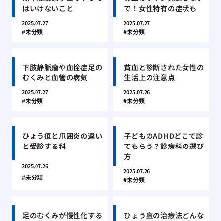
はいけないこと
で！女性特有の症状も
2025.07.27
2025.07.27
未分類
未分類
下肢静脈瘤や血栓症足の
貧血と診断された女性の
むくみと血管の病気
生活上の注意点
2025.07.27
2025.07.26
未分類
未分類
ひょう疽と爪囲炎の違い
子どものADHDどこで診
と受診する科
てもらう？診療科の選び
方
2025.07.26
2025.07.26
未分類
未分類
足のむくみが慢性化する
ひょう疽の治療法どんな