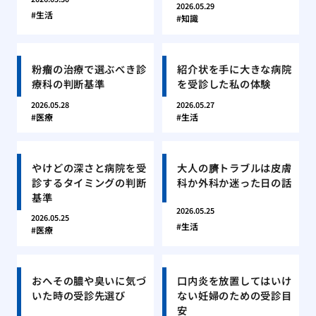
2026.05.29
生活
知識
粉瘤の治療で選ぶべき診
紹介状を手に大きな病院
療科の判断基準
を受診した私の体験
2026.05.28
2026.05.27
医療
生活
やけどの深さと病院を受
大人の臍トラブルは皮膚
診するタイミングの判断
科か外科か迷った日の話
基準
2026.05.25
2026.05.25
生活
医療
おへその膿や臭いに気づ
口内炎を放置してはいけ
いた時の受診先選び
ない妊婦のための受診目
安