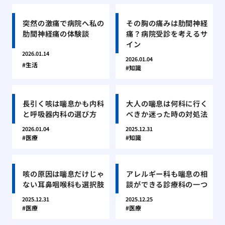
突然の激痛で病院へ私の
その胸の痛みは肋間神経
肋間神経痛の体験談
痛？病院受診を考えるサ
イン
2026.01.14
2026.01.04
生活
知識
長引く咳は喘息かも内科
大人の喘息は何科に行く
と呼吸器内科の選び方
べきか迷った時の対処法
2026.01.04
2025.12.31
医療
知識
咳の原因は喘息だけじゃ
アレルギー科も喘息の相
ない耳鼻咽喉科も選択肢
談ができる診療科の一つ
2025.12.31
2025.12.25
医療
医療