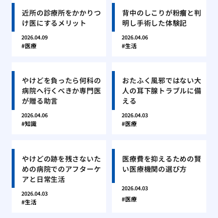
近所の診療所をかかりつ
背中のしこりが粉瘤と判
け医にするメリット
明し手術した体験記
2026.04.09
2026.04.06
医療
生活
やけどを負ったら何科の
おたふく風邪ではない大
病院へ行くべきか専門医
人の耳下腺トラブルに備
が贈る助言
える
2026.04.06
2026.04.03
知識
医療
やけどの跡を残さないた
医療費を抑えるための賢
めの病院でのアフターケ
い医療機関の選び方
アと日常生活
2026.04.03
2026.04.03
医療
生活