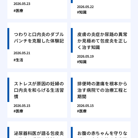
2026.05.23
2026.05.22
医療
知識
つわりと口内炎のダブル
皮膚の炎症か尿路の異常
パンチを克服した体験記
か見極めて包皮炎を正し
く治す知識
2026.05.21
2026.05.19
生活
知識
ストレスが原因の妊婦の
排便時の激痛を根本から
口内炎を和らげる生活習
治す病院での治療工程と
慣
期間
2026.05.15
2026.05.15
医療
医療
泌尿器科医が語る包皮炎
お腹の赤ちゃんを守りな