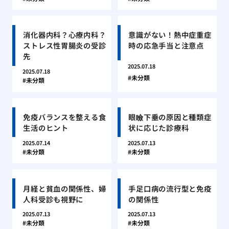
消化器内科？心療内科？
意識がない！熱中症重症
ストレス性胃腸炎の受診
時の応急手当と注意点
先
2025.07.18
2025.07.18
未分類
未分類
免疫バランスを整える食
眼瞼下垂の原因と種類症
生活のヒント
状に応じた診療科
2025.07.14
2025.07.13
未分類
未分類
月経と貧血の関係性、婦
手足口病の流行型と免疫
人科受診も視野に
の関係性
2025.07.13
2025.07.13
未分類
未分類