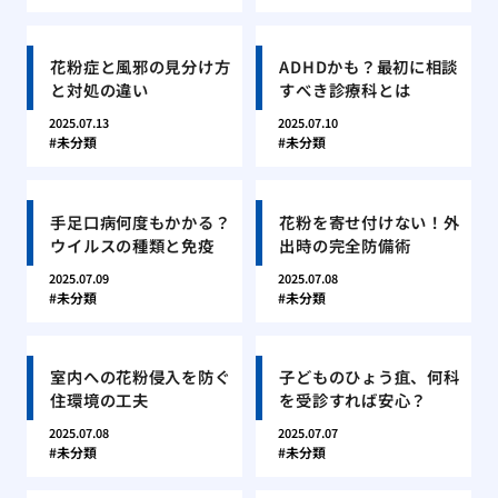
花粉症と風邪の見分け方
ADHDかも？最初に相談
と対処の違い
すべき診療科とは
2025.07.13
2025.07.10
未分類
未分類
手足口病何度もかかる？
花粉を寄せ付けない！外
ウイルスの種類と免疫
出時の完全防備術
2025.07.09
2025.07.08
未分類
未分類
室内への花粉侵入を防ぐ
子どものひょう疽、何科
住環境の工夫
を受診すれば安心？
2025.07.08
2025.07.07
未分類
未分類