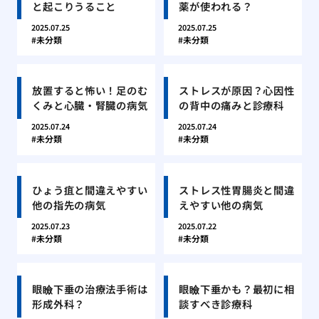
と起こりうること
薬が使われる？
2025.07.25
2025.07.25
未分類
未分類
放置すると怖い！足のむ
ストレスが原因？心因性
くみと心臓・腎臓の病気
の背中の痛みと診療科
2025.07.24
2025.07.24
未分類
未分類
ひょう疽と間違えやすい
ストレス性胃腸炎と間違
他の指先の病気
えやすい他の病気
2025.07.23
2025.07.22
未分類
未分類
眼瞼下垂の治療法手術は
眼瞼下垂かも？最初に相
形成外科？
談すべき診療科