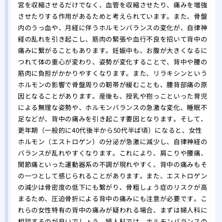
宮を収縮させるだけでなく、血管を収縮させたり、痛みを増強
させたりする作用があるためと考えられています。また、骨盤
内のうっ血や、月経に伴うホルモンバランスの変化が、自律神
経の乱れを引き起こし、筋肉の緊張や血行不良を招いて背中の
痛みに繋がることもあります。妊娠中も、お腹が大きくなるに
つれて体の重心が変わり、姿勢が変化することで、背中や腰の
筋肉に負担がかかりやすくなります。また、リラキシンという
ホルモンの影響で骨盤周りの靭帯が緩むことも、腰背部痛の原
因となることがあります。産後も、授乳や抱っこといった育児
による無理な姿勢や、ホルモンバランスの急激な変化、睡眠不
足などが、背中の痛みを引き起こす要因となります。そして、
更年期（一般的に40代後半から50代半ば頃）になると、女性
ホルモン（エストロゲン）の分泌が急激に減少し、自律神経の
バランスが乱れやすくなります。これにより、肩こりや腰痛、
関節痛といった運動器系の不調が現れやすく、背中の痛みもそ
の一つとして感じられることがあります。また、エストロゲン
の減少は骨密度の低下にも繋がり、骨粗しょう症のリスクが高
まるため、圧迫骨折による背中の痛みにも注意が必要です。こ
れらの女性特有の背中の痛みが疑われる場合、まずは婦人科に
相談するのが良いでしょう。婦人科では、ホルモンバランスの