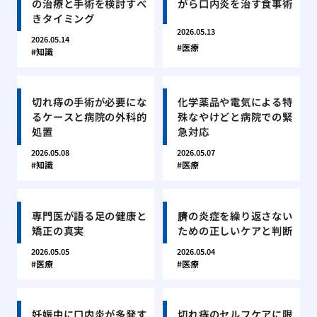
の治療と手術を検討すべ
がら口内炎を治す食事術
きタイミング
2026.05.13
2026.05.14
医療
知識
切れ痔の手術が必要にな
化学薬品や電気による特
るケースと病院の外科的
殊なやけどと病院での緊
処置
急対応
2026.05.08
2026.05.07
知識
医療
専門医が語る足の健康と
臍の炎症を繰り返さない
矯正の真実
ための正しいケアと判断
2026.05.05
2026.05.04
医療
医療
妊娠中に口内炎が多発す
切れ痔のセルフケアに限