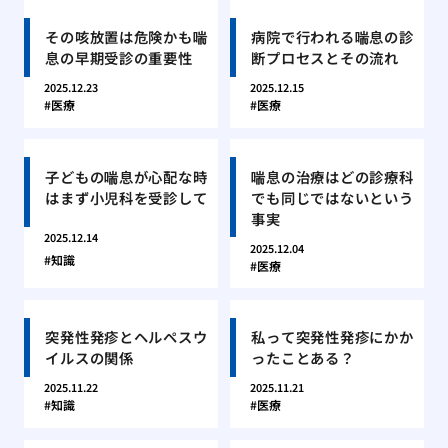
その咳放置は危険かも喘
病院で行われる喘息の診
息の早期受診の重要性
断プロセスとその流れ
2025.12.23
2025.12.15
医療
医療
子どもの喘息が心配な時
喘息の治療はどの診療科
はまず小児科を受診して
でも同じではないという
事実
2025.12.14
2025.12.04
知識
医療
突発性発疹とヘルペスウ
私って突発性発疹にかか
イルスの関係
ったことある？
2025.11.22
2025.11.21
知識
医療