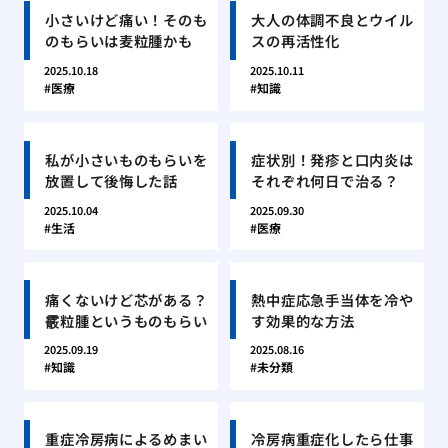
小さいけど痛い！そのも
大人の体調不良とウイル
のもらいは麦粒腫かも
スの再活性化
2025.10.18
2025.10.11
医療
知識
私が小さいものもらいを
症状別！発疹と口内炎は
放置して後悔した話
それぞれ何日で治る？
2025.10.04
2025.09.30
生活
医療
痛くないけど芯がある？
熱中症応急手当体を冷や
霰粒腫というものもらい
す効果的な方法
2025.09.19
2025.08.16
知識
未分類
重症冷房病によるめまい
冷房病重症化したら仕事