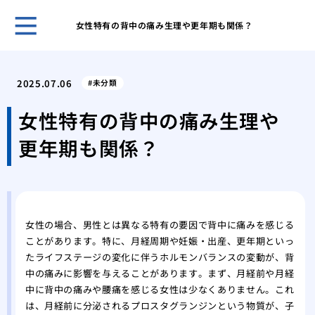
女性特有の背中の痛み生理や更年期も関係？
開業
夫が
2025.07.06
未分類
なく
痛み
女性特有の背中の痛み生理や
験、
更年期も関係？
美容
施術
美容
「L
湿パ
女性の場合、男性とは異なる特有の要因で背中に痛みを感じる
透析
ことがあります。特に、月経周期や妊娠・出産、更年期といっ
ます
たライフステージの変化に伴うホルモンバランスの変動が、背
美し
中の痛みに影響を与えることがあります。まず、月経前や月経
トウ
中に背中の痛みや腰痛を感じる女性は少なくありません。これ
は、月経前に分泌されるプロスタグランジンという物質が、子