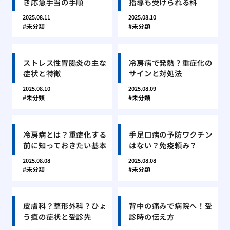
き応急手当の手順
指導も受けられる科
2025.08.11
2025.08.10
未分類
未分類
ストレス性胃腸炎の主な
冷房病で発熱？重症化の
症状と特徴
サインと対処法
2025.08.10
2025.08.09
未分類
未分類
冷房病とは？重症化する
手足口病の予防ワクチン
前に知っておきたい基本
はない？免疫頼み？
2025.08.08
2025.08.08
未分類
未分類
皮膚科？整形外科？ひょ
背中の痛みで病院へ！受
う疽の症状と受診先
診時の伝え方