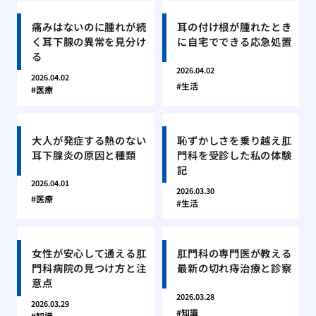
痛みはないのに腫れが続
耳の付け根が腫れたとき
く耳下腺の異常を見分け
に自宅でできる応急処置
る
2026.04.02
2026.04.02
生活
医療
大人が発症する熱のない
恥ずかしさを乗り越え肛
耳下腺炎の原因と種類
門科を受診した私の体験
記
2026.04.01
2026.03.30
医療
生活
女性が安心して通える肛
肛門科の専門医が教える
門科病院の見つけ方と注
最新の切れ痔治療と診察
意点
2026.03.28
2026.03.29
知識
知識