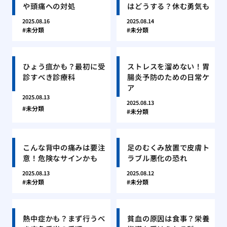
や頭痛への対処
はどうする？休む勇気も
2025.08.16
2025.08.14
未分類
未分類
ひょう疽かも？最初に受
ストレスを溜めない！胃
診すべき診療科
腸炎予防のための日常ケ
ア
2025.08.13
2025.08.13
未分類
未分類
こんな背中の痛みは要注
足のむくみ放置で皮膚ト
意！危険なサインかも
ラブル悪化の恐れ
2025.08.13
2025.08.12
未分類
未分類
熱中症かも？まず行うべ
貧血の原因は食事？栄養