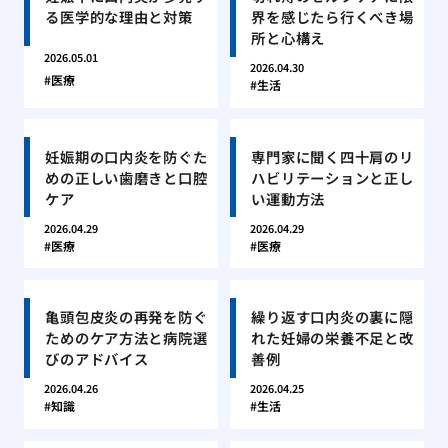
る医学的な理由と対策
界を感じたら行くべき場
所と心構え
2026.05.01
2026.04.30
医療
生活
妊娠期の口内炎を防ぐた
専門家に聞く四十肩のリ
めの正しい歯磨きと口腔
ハビリテーションと正し
ケア
い運動方法
2026.04.29
2026.04.29
医療
医療
亀頭包皮炎の再発を防ぐ
繰り返す口内炎の裏に隠
ためのケア方法と病院選
れた妊婦の栄養不足と改
びのアドバイス
善例
2026.04.26
2026.04.25
知識
生活