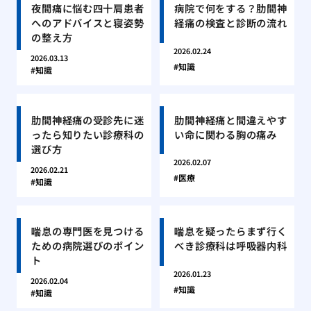
夜間痛に悩む四十肩患者
病院で何をする？肋間神
へのアドバイスと寝姿勢
経痛の検査と診断の流れ
の整え方
2026.02.24
2026.03.13
知識
知識
肋間神経痛の受診先に迷
肋間神経痛と間違えやす
ったら知りたい診療科の
い命に関わる胸の痛み
選び方
2026.02.07
2026.02.21
医療
知識
喘息の専門医を見つける
喘息を疑ったらまず行く
ための病院選びのポイン
べき診療科は呼吸器内科
ト
2026.01.23
2026.02.04
知識
知識