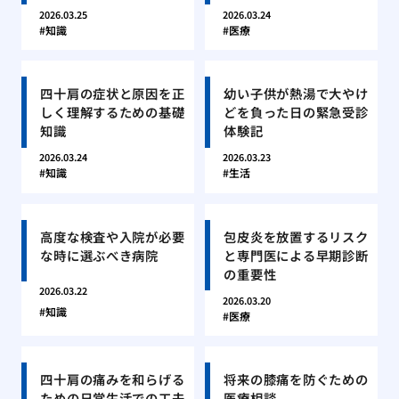
2026.03.25
2026.03.24
知識
医療
四十肩の症状と原因を正
幼い子供が熱湯で大やけ
しく理解するための基礎
どを負った日の緊急受診
知識
体験記
2026.03.24
2026.03.23
知識
生活
高度な検査や入院が必要
包皮炎を放置するリスク
な時に選ぶべき病院
と専門医による早期診断
の重要性
2026.03.22
2026.03.20
知識
医療
四十肩の痛みを和らげる
将来の膝痛を防ぐための
ための日常生活での工夫
医療相談