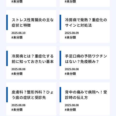
未分類
未分類
ストレス性胃腸炎の主な
冷房病で発熱？重症化の
症状と特徴
サインと対処法
2025.08.10
2025.08.09
未分類
未分類
冷房病とは？重症化する
手足口病の予防ワクチン
前に知っておきたい基本
はない？免疫頼み？
2025.08.08
2025.08.08
未分類
未分類
皮膚科？整形外科？ひょ
背中の痛みで病院へ！受
う疽の症状と受診先
診時の伝え方
2025.08.08
2025.08.08
未分類
未分類