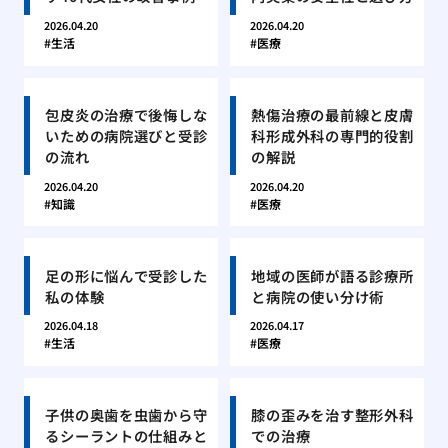
2026.04.20
2026.04.20
生活
医療
包皮炎の治療で後悔しな
熱傷治療の最前線と皮膚
いための病院選びと受診
科形成外科の専門的役割
の流れ
の解説
2026.04.20
2026.04.20
知識
医療
足の形に悩んで受診した
地域の医師が語る診療所
私の体験
と病院の使い分け術
2026.04.18
2026.04.17
生活
医療
子供の奥歯を虫歯から守
膝の歪みを治す整形外科
るシーラントの仕組みと
での治療