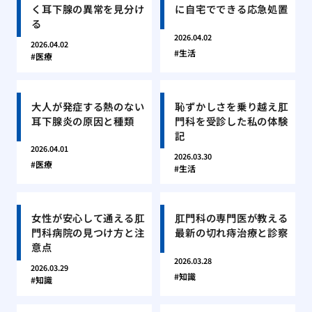
く耳下腺の異常を見分け
に自宅でできる応急処置
る
2026.04.02
2026.04.02
生活
医療
大人が発症する熱のない
恥ずかしさを乗り越え肛
耳下腺炎の原因と種類
門科を受診した私の体験
記
2026.04.01
2026.03.30
医療
生活
女性が安心して通える肛
肛門科の専門医が教える
門科病院の見つけ方と注
最新の切れ痔治療と診察
意点
2026.03.28
2026.03.29
知識
知識