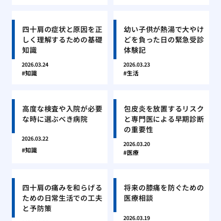
四十肩の症状と原因を正
幼い子供が熱湯で大やけ
しく理解するための基礎
どを負った日の緊急受診
知識
体験記
2026.03.24
2026.03.23
知識
生活
高度な検査や入院が必要
包皮炎を放置するリスク
な時に選ぶべき病院
と専門医による早期診断
の重要性
2026.03.22
2026.03.20
知識
医療
四十肩の痛みを和らげる
将来の膝痛を防ぐための
ための日常生活での工夫
医療相談
と予防策
2026.03.19