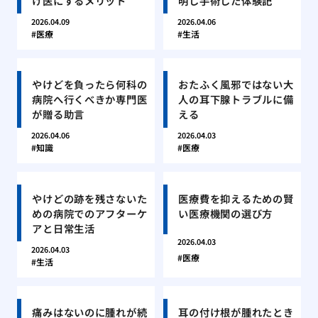
け医にするメリット
明し手術した体験記
2026.04.09
2026.04.06
医療
生活
やけどを負ったら何科の
おたふく風邪ではない大
病院へ行くべきか専門医
人の耳下腺トラブルに備
が贈る助言
える
2026.04.06
2026.04.03
知識
医療
やけどの跡を残さないた
医療費を抑えるための賢
めの病院でのアフターケ
い医療機関の選び方
アと日常生活
2026.04.03
2026.04.03
医療
生活
痛みはないのに腫れが続
耳の付け根が腫れたとき