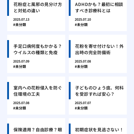
花粉症と風邪の見分け方
ADHDかも？最初に相談
と対処の違い
すべき診療科とは
2025.07.13
2025.07.10
未分類
未分類
手足口病何度もかかる？
花粉を寄せ付けない！外
ウイルスの種類と免疫
出時の完全防備術
2025.07.09
2025.07.08
未分類
未分類
室内への花粉侵入を防ぐ
子どものひょう疽、何科
住環境の工夫
を受診すれば安心？
2025.07.08
2025.07.07
未分類
未分類
保険適用？自由診療？眼
初期症状を見逃さない！