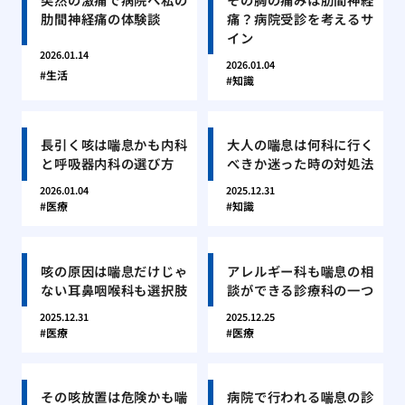
肋間神経痛の体験談
痛？病院受診を考えるサ
イン
2026.01.14
2026.01.04
生活
知識
長引く咳は喘息かも内科
大人の喘息は何科に行く
と呼吸器内科の選び方
べきか迷った時の対処法
2026.01.04
2025.12.31
医療
知識
咳の原因は喘息だけじゃ
アレルギー科も喘息の相
ない耳鼻咽喉科も選択肢
談ができる診療科の一つ
2025.12.31
2025.12.25
医療
医療
その咳放置は危険かも喘
病院で行われる喘息の診