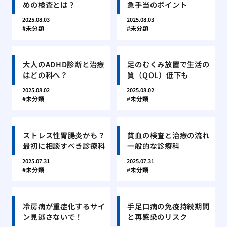
めの検査とは？
急手当のポイント
2025.08.03
2025.08.03
未分類
未分類
大人のADHD診断と治療
足のむくみ放置で生活の
はどの科へ？
質（QOL）低下も
2025.08.02
2025.08.02
未分類
未分類
ストレス性胃腸炎かも？
貧血の検査と治療の流れ
最初に相談すべき診療科
一般的な診療科
2025.07.31
2025.07.31
未分類
未分類
冷房病が重症化するサイ
手足口病の免疫持続期間
ン見逃さないで！
と再感染のリスク