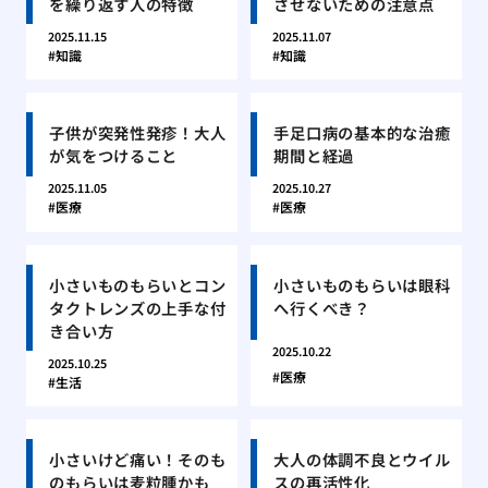
を繰り返す人の特徴
させないための注意点
2025.11.15
2025.11.07
知識
知識
子供が突発性発疹！大人
手足口病の基本的な治癒
が気をつけること
期間と経過
2025.11.05
2025.10.27
医療
医療
小さいものもらいとコン
小さいものもらいは眼科
タクトレンズの上手な付
へ行くべき？
き合い方
2025.10.22
2025.10.25
医療
生活
小さいけど痛い！そのも
大人の体調不良とウイル
のもらいは麦粒腫かも
スの再活性化