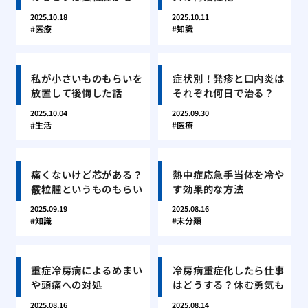
2025.10.18
2025.10.11
医療
知識
私が小さいものもらいを
症状別！発疹と口内炎は
放置して後悔した話
それぞれ何日で治る？
2025.10.04
2025.09.30
生活
医療
痛くないけど芯がある？
熱中症応急手当体を冷や
霰粒腫というものもらい
す効果的な方法
2025.09.19
2025.08.16
知識
未分類
重症冷房病によるめまい
冷房病重症化したら仕事
や頭痛への対処
はどうする？休む勇気も
2025.08.16
2025.08.14