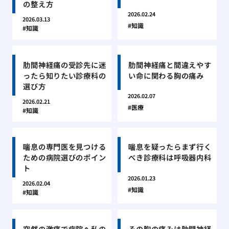
の整え方
2026.02.24
2026.03.13
知識
知識
肋間神経痛の受診先に迷
肋間神経痛と間違えやす
ったら知りたい診療科の
い命に関わる胸の痛み
選び方
2026.02.07
2026.02.21
医療
知識
喘息の専門医を見つける
喘息を疑ったらまず行く
ための病院選びのポイン
べき診療科は呼吸器内科
ト
2026.01.23
2026.02.04
知識
知識
突然の激痛で病院へ私の
その胸の痛みは肋間神経