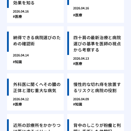
効果を知る
2026.04.16
2026.04.16
医療
医療
納得できる病院選びのた
四十肩の最新治療と病院
めの確認術
選びの基準を医師の視点
から考察する
2026.04.14
2026.04.13
知識
医療
外科医に聞くへその膿の
慢性的な切れ痔を放置す
正体と潜む重大な病気
るリスクと病院の役割
2026.04.12
2026.04.09
医療
知識
近所の診療所をかかりつ
背中のしこりが粉瘤と判