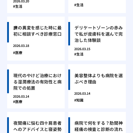
2026.03.20
生活
生活
臍の異変を感じた時に最
デリケートゾーンの赤み
初に相談すべき診療窓口
で私が皮膚科を選んで完
治した体験談
2026.03.18
2026.03.15
医療
生活
現代のやけど治療におけ
美容整体よりも病院を選
る湿潤療法の有効性と病
ぶべき理由
院での処置
2026.03.14
2026.03.14
知識
医療
夜間痛に悩む四十肩患者
病院で何をする？肋間神
へのアドバイスと寝姿勢
経痛の検査と診断の流れ