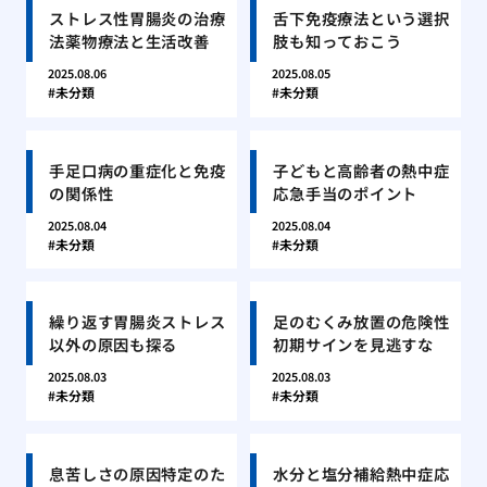
ストレス性胃腸炎の治療
舌下免疫療法という選択
法薬物療法と生活改善
肢も知っておこう
2025.08.06
2025.08.05
未分類
未分類
手足口病の重症化と免疫
子どもと高齢者の熱中症
の関係性
応急手当のポイント
2025.08.04
2025.08.04
未分類
未分類
繰り返す胃腸炎ストレス
足のむくみ放置の危険性
以外の原因も探る
初期サインを見逃すな
2025.08.03
2025.08.03
未分類
未分類
息苦しさの原因特定のた
水分と塩分補給熱中症応