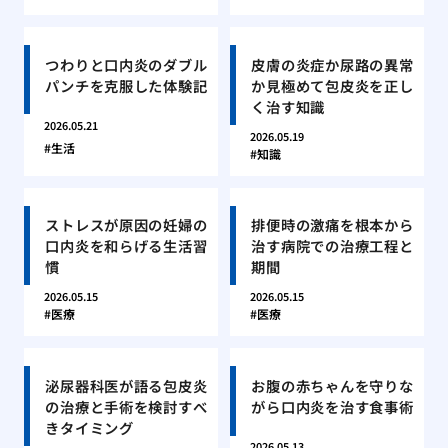
つわりと口内炎のダブル
皮膚の炎症か尿路の異常
パンチを克服した体験記
か見極めて包皮炎を正し
く治す知識
2026.05.21
2026.05.19
生活
知識
ストレスが原因の妊婦の
排便時の激痛を根本から
口内炎を和らげる生活習
治す病院での治療工程と
慣
期間
2026.05.15
2026.05.15
医療
医療
泌尿器科医が語る包皮炎
お腹の赤ちゃんを守りな
の治療と手術を検討すべ
がら口内炎を治す食事術
きタイミング
2026.05.13