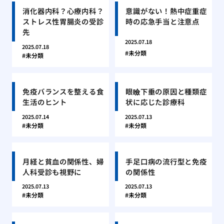
消化器内科？心療内科？
意識がない！熱中症重症
ストレス性胃腸炎の受診
時の応急手当と注意点
先
2025.07.18
2025.07.18
未分類
未分類
免疫バランスを整える食
眼瞼下垂の原因と種類症
生活のヒント
状に応じた診療科
2025.07.14
2025.07.13
未分類
未分類
月経と貧血の関係性、婦
手足口病の流行型と免疫
人科受診も視野に
の関係性
2025.07.13
2025.07.13
未分類
未分類