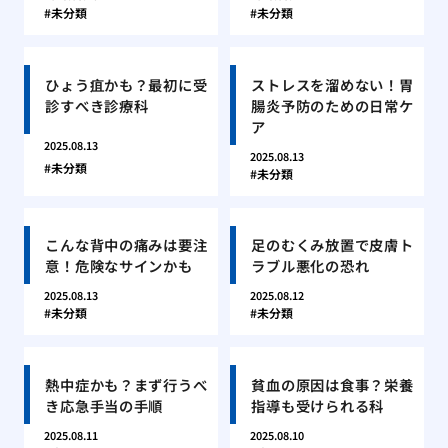
未分類
未分類
ひょう疽かも？最初に受
ストレスを溜めない！胃
診すべき診療科
腸炎予防のための日常ケ
ア
2025.08.13
2025.08.13
未分類
未分類
こんな背中の痛みは要注
足のむくみ放置で皮膚ト
意！危険なサインかも
ラブル悪化の恐れ
2025.08.13
2025.08.12
未分類
未分類
熱中症かも？まず行うべ
貧血の原因は食事？栄養
き応急手当の手順
指導も受けられる科
2025.08.11
2025.08.10