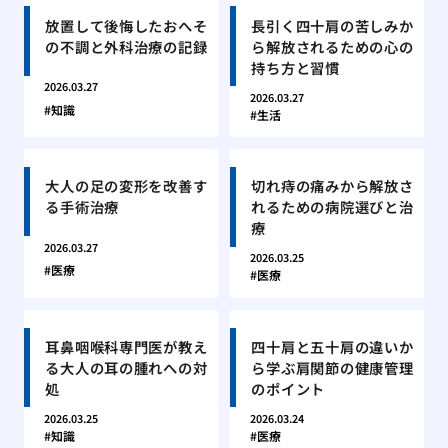
放置して後悔したおへそ
長引く四十肩の苦しみか
の不調と外科治療の記録
ら解放されるための心の
持ち方と習慣
2026.03.27
2026.03.27
知識
生活
大人の足の変形を改善す
切れ痔の痛みから解放さ
る手術治療
れるための病院選びと治
療
2026.03.27
2026.03.25
医療
医療
耳鼻咽喉科専門医が教え
四十肩と五十肩の違いか
る大人の耳の腫れへの対
ら学ぶ肩関節の健康管理
処
のポイント
2026.03.25
2026.03.24
知識
医療