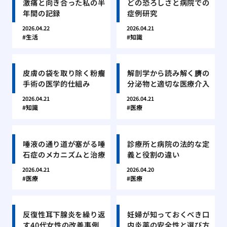
激痛と向き合った私の半
どの恐ろしさと病院での
年間の記録
症例研究
2026.04.22
2026.04.21
生活
知識
皮膚の袋を取り除く粉瘤
解剖学から読み解く臍の
手術の医学的仕組み
分泌物と適切な医療介入
2026.04.21
2026.04.21
知識
医療
唾液の通り道が塞がる唾
診療所と病院の法的な定
石症のメカニズムと治療
義と役割の違い
2026.04.21
2026.04.20
医療
医療
反復性耳下腺炎を繰り返
妊婦が知っておくべき口
す40代女性の改善事例
内炎薬の安全性と選び方