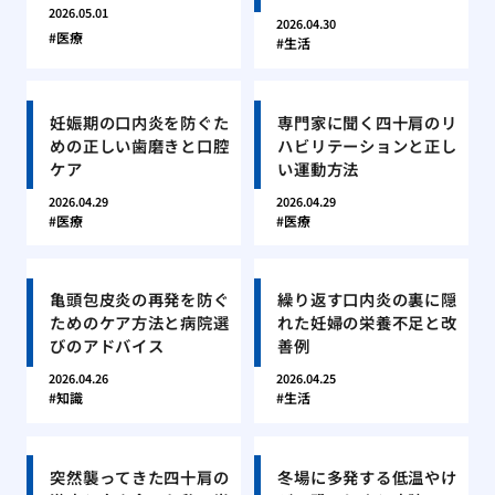
2026.05.01
2026.04.30
医療
生活
妊娠期の口内炎を防ぐた
専門家に聞く四十肩のリ
めの正しい歯磨きと口腔
ハビリテーションと正し
ケア
い運動方法
2026.04.29
2026.04.29
医療
医療
亀頭包皮炎の再発を防ぐ
繰り返す口内炎の裏に隠
ためのケア方法と病院選
れた妊婦の栄養不足と改
びのアドバイス
善例
2026.04.26
2026.04.25
知識
生活
突然襲ってきた四十肩の
冬場に多発する低温やけ