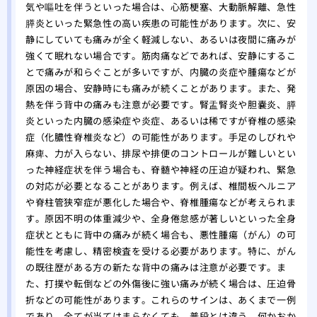
気や嘔吐を伴うといった場合は、心筋梗塞、大動脈解離、急性
膵炎といった緊急性の高い疾患の可能性があります。次に、安
静にしていても痛みが全く軽減しない、あるいは夜間に痛みが
強くて眠れない場合です。筋肉痛などであれば、安静にするこ
とで痛みが和らぐことが多いですが、内臓の炎症や腫瘍などが
原因の場合、安静時にも痛みが続くことがあります。また、発
熱を伴う背中の痛みも注意が必要です。腎盂腎炎や胆嚢炎、膵
炎といった内臓の感染症や炎症、あるいは稀ですが脊椎の感染
症（化膿性脊椎炎など）の可能性があります。手足のしびれや
麻痺、力が入らない、排尿や排便のコントロールが難しいとい
った神経症状を伴う場合も、脊髄や神経の圧迫が疑われ、緊急
の対応が必要となることがあります。例えば、椎間板ヘルニア
や脊柱管狭窄症が悪化した場合や、脊椎腫瘍などが考えられま
す。原因不明の体重減少や、全身倦怠感が著しいといった全身
症状とともに背中の痛みが続く場合も、悪性腫瘍（がん）の可
能性を考慮し、精密検査を受ける必要があります。特に、がん
の既往歴がある方の新たな背中の痛みは注意が必要です。ま
た、打撲や転倒などの外傷後に強い痛みが続く場合は、圧迫骨
折などの可能性があります。これらのサインは、あくまで一例
であり、全てが当てはまらなくても、普段とは違う、何かおか