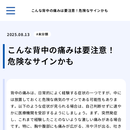
こんな背中の痛みは要注意！危険なサインかも
開業
夫が
2025.08.13
未分類
なく
痛み
こんな背中の痛みは要注意！
験、
危険なサインかも
美容
施術
美容
「L
湿パ
背中の痛みは、日常的によく経験する症状の一つですが、中に
透析
は放置しておくと危険な病気のサインである可能性もありま
ます
す。以下のような症状が見られる場合は、自己判断せずに速や
美し
かに医療機関を受診するようにしましょう。まず、突然発症
トウ
し、これまで経験したことのないような激しい痛みがある場合
です。特に、胸や腹部にも痛みが広がる、冷や汗が出る、吐き