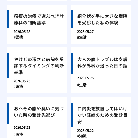
粉瘤の治療で選ぶべき診
紹介状を手に大きな病院
療科の判断基準
を受診した私の体験
2026.05.28
2026.05.27
医療
生活
やけどの深さと病院を受
大人の臍トラブルは皮膚
診するタイミングの判断
科か外科か迷った日の話
基準
2026.05.25
2026.05.25
生活
医療
おへその膿や臭いに気づ
口内炎を放置してはいけ
いた時の受診先選び
ない妊婦のための受診目
安
2026.05.23
2026.05.22
医療
知識