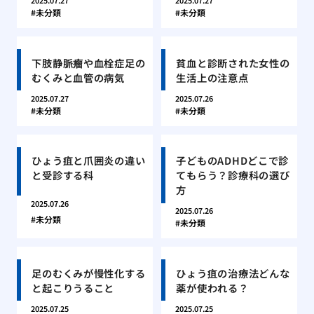
2025.07.27
2025.07.27
未分類
未分類
下肢静脈瘤や血栓症足の
貧血と診断された女性の
むくみと血管の病気
生活上の注意点
2025.07.27
2025.07.26
未分類
未分類
ひょう疽と爪囲炎の違い
子どものADHDどこで診
と受診する科
てもらう？診療科の選び
方
2025.07.26
2025.07.26
未分類
未分類
足のむくみが慢性化する
ひょう疽の治療法どんな
と起こりうること
薬が使われる？
2025.07.25
2025.07.25