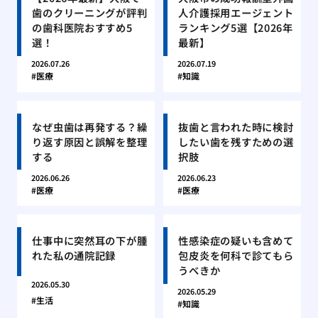
歯のクリーニングが評判
人介護採用エージェント
の歯科医院おすすめ5
ランキング5選【2026年
選！
最新】
2026.07.26
2026.07.19
医療
知識
なぜ虫歯は再発する？繰
抜歯と言われた時に検討
り返す原因と誤解を整理
したい歯を残すための選
する
択肢
2026.06.26
2026.06.23
医療
医療
仕事中に突然耳の下が腫
性感染症の疑いも含めて
れた私の通院記録
包皮炎を何科で診てもら
うべきか
2026.05.30
2026.05.29
生活
知識