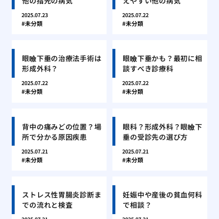
他の指先の病気
えやすい他の病気
2025.07.23
2025.07.22
未分類
未分類
眼瞼下垂の治療法手術は
眼瞼下垂かも？最初に相
形成外科？
談すべき診療科
2025.07.22
2025.07.22
未分類
未分類
背中の痛みどの位置？場
眼科？形成外科？眼瞼下
所で分かる原因疾患
垂の受診先の選び方
2025.07.21
2025.07.21
未分類
未分類
ストレス性胃腸炎診断ま
妊娠中や産後の貧血何科
での流れと検査
で相談？