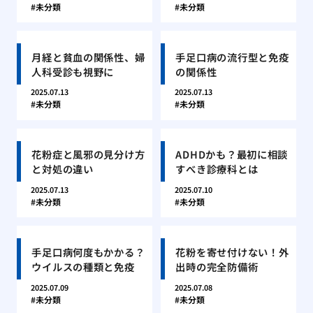
未分類
未分類
月経と貧血の関係性、婦
手足口病の流行型と免疫
人科受診も視野に
の関係性
2025.07.13
2025.07.13
未分類
未分類
花粉症と風邪の見分け方
ADHDかも？最初に相談
と対処の違い
すべき診療科とは
2025.07.13
2025.07.10
未分類
未分類
手足口病何度もかかる？
花粉を寄せ付けない！外
ウイルスの種類と免疫
出時の完全防備術
2025.07.09
2025.07.08
未分類
未分類