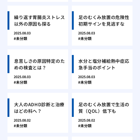
繰り返す胃腸炎ストレス
足のむくみ放置の危険性
以外の原因も探る
初期サインを見逃すな
2025.08.03
2025.08.03
未分類
未分類
息苦しさの原因特定のた
水分と塩分補給熱中症応
めの検査とは？
急手当のポイント
2025.08.03
2025.08.03
未分類
未分類
大人のADHD診断と治療
足のむくみ放置で生活の
はどの科へ？
質（QOL）低下も
2025.08.02
2025.08.02
未分類
未分類