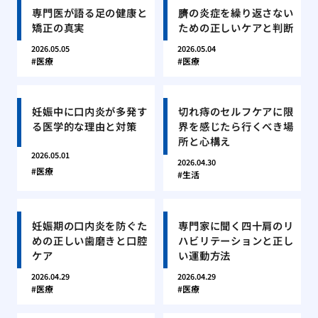
専門医が語る足の健康と
臍の炎症を繰り返さない
矯正の真実
ための正しいケアと判断
2026.05.05
2026.05.04
医療
医療
妊娠中に口内炎が多発す
切れ痔のセルフケアに限
る医学的な理由と対策
界を感じたら行くべき場
所と心構え
2026.05.01
2026.04.30
医療
生活
妊娠期の口内炎を防ぐた
専門家に聞く四十肩のリ
めの正しい歯磨きと口腔
ハビリテーションと正し
ケア
い運動方法
2026.04.29
2026.04.29
医療
医療