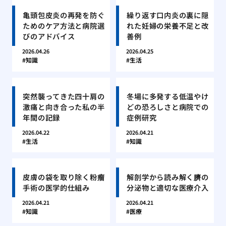
亀頭包皮炎の再発を防ぐ
繰り返す口内炎の裏に隠
ためのケア方法と病院選
れた妊婦の栄養不足と改
びのアドバイス
善例
2026.04.26
2026.04.25
知識
生活
突然襲ってきた四十肩の
冬場に多発する低温やけ
激痛と向き合った私の半
どの恐ろしさと病院での
年間の記録
症例研究
2026.04.22
2026.04.21
生活
知識
皮膚の袋を取り除く粉瘤
解剖学から読み解く臍の
手術の医学的仕組み
分泌物と適切な医療介入
2026.04.21
2026.04.21
知識
医療