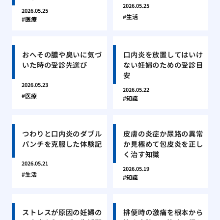
2026.05.25
2026.05.25
生活
医療
おへその膿や臭いに気づ
口内炎を放置してはいけ
いた時の受診先選び
ない妊婦のための受診目
安
2026.05.23
2026.05.22
医療
知識
つわりと口内炎のダブル
皮膚の炎症か尿路の異常
パンチを克服した体験記
か見極めて包皮炎を正し
く治す知識
2026.05.21
2026.05.19
生活
知識
ストレスが原因の妊婦の
排便時の激痛を根本から