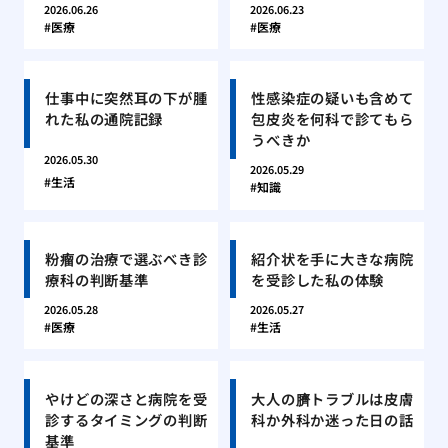
2026.06.26
2026.06.23
医療
医療
仕事中に突然耳の下が腫
性感染症の疑いも含めて
れた私の通院記録
包皮炎を何科で診てもら
うべきか
2026.05.30
2026.05.29
生活
知識
粉瘤の治療で選ぶべき診
紹介状を手に大きな病院
療科の判断基準
を受診した私の体験
2026.05.28
2026.05.27
医療
生活
やけどの深さと病院を受
大人の臍トラブルは皮膚
診するタイミングの判断
科か外科か迷った日の話
基準