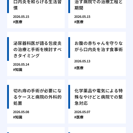
口内炎を和らげる生活習
治す病院での治療工程と
慣
期間
2026.05.15
2026.05.15
医療
医療
泌尿器科医が語る包皮炎
お腹の赤ちゃんを守りな
の治療と手術を検討すべ
がら口内炎を治す食事術
きタイミング
2026.05.13
2026.05.14
医療
知識
切れ痔の手術が必要にな
化学薬品や電気による特
るケースと病院の外科的
殊なやけどと病院での緊
処置
急対応
2026.05.08
2026.05.07
知識
医療