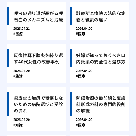
唾液の通り道が塞がる唾
診療所と病院の法的な定
石症のメカニズムと治療
義と役割の違い
2026.04.21
2026.04.20
医療
医療
反復性耳下腺炎を繰り返
妊婦が知っておくべき口
す40代女性の改善事例
内炎薬の安全性と選び方
2026.04.20
2026.04.20
生活
医療
包皮炎の治療で後悔しな
熱傷治療の最前線と皮膚
いための病院選びと受診
科形成外科の専門的役割
の流れ
の解説
2026.04.20
2026.04.20
知識
医療