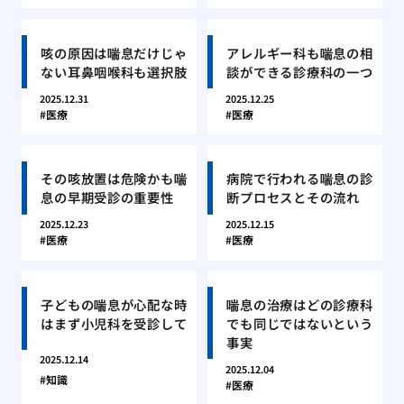
咳の原因は喘息だけじゃ
アレルギー科も喘息の相
ない耳鼻咽喉科も選択肢
談ができる診療科の一つ
2025.12.31
2025.12.25
医療
医療
その咳放置は危険かも喘
病院で行われる喘息の診
息の早期受診の重要性
断プロセスとその流れ
2025.12.23
2025.12.15
医療
医療
子どもの喘息が心配な時
喘息の治療はどの診療科
はまず小児科を受診して
でも同じではないという
事実
2025.12.14
2025.12.04
知識
医療