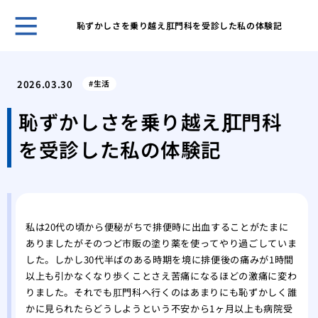
恥ずかしさを乗り越え肛門科を受診した私の体験記
開業
夫が
2026.03.30
生活
なく
痛み
恥ずかしさを乗り越え肛門科
験、
を受診した私の体験記
美容
施術
美容
「L
湿パ
私は20代の頃から便秘がちで排便時に出血することがたまに
透析
ありましたがそのつど市販の塗り薬を使ってやり過ごしていま
ます
した。しかし30代半ばのある時期を境に排便後の痛みが1時間
美し
以上も引かなくなり歩くことさえ苦痛になるほどの激痛に変わ
トウ
りました。それでも肛門科へ行くのはあまりにも恥ずかしく誰
かに見られたらどうしようという不安から1ヶ月以上も病院受