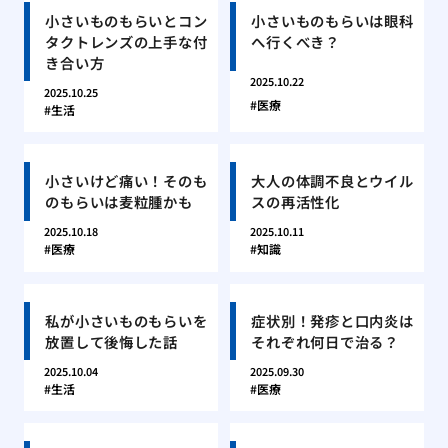
小さいものもらいとコン
小さいものもらいは眼科
タクトレンズの上手な付
へ行くべき？
き合い方
2025.10.22
2025.10.25
医療
生活
小さいけど痛い！そのも
大人の体調不良とウイル
のもらいは麦粒腫かも
スの再活性化
2025.10.18
2025.10.11
医療
知識
私が小さいものもらいを
症状別！発疹と口内炎は
放置して後悔した話
それぞれ何日で治る？
2025.10.04
2025.09.30
生活
医療