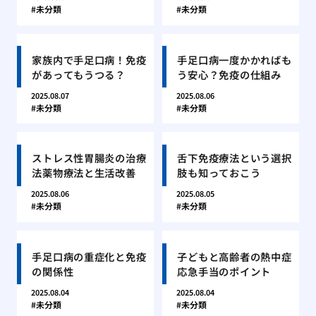
未分類
未分類
家族内で手足口病！免疫
手足口病一度かかればも
があってもうつる？
う安心？免疫の仕組み
2025.08.07
2025.08.06
未分類
未分類
ストレス性胃腸炎の治療
舌下免疫療法という選択
法薬物療法と生活改善
肢も知っておこう
2025.08.06
2025.08.05
未分類
未分類
手足口病の重症化と免疫
子どもと高齢者の熱中症
の関係性
応急手当のポイント
2025.08.04
2025.08.04
未分類
未分類