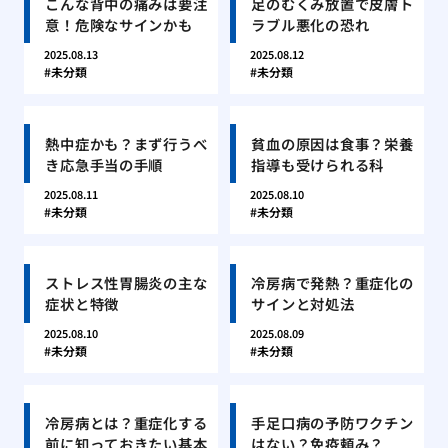
こんな背中の痛みは要注
足のむくみ放置で皮膚ト
意！危険なサインかも
ラブル悪化の恐れ
2025.08.13
2025.08.12
未分類
未分類
熱中症かも？まず行うべ
貧血の原因は食事？栄養
き応急手当の手順
指導も受けられる科
2025.08.11
2025.08.10
未分類
未分類
ストレス性胃腸炎の主な
冷房病で発熱？重症化の
症状と特徴
サインと対処法
2025.08.10
2025.08.09
未分類
未分類
冷房病とは？重症化する
手足口病の予防ワクチン
前に知っておきたい基本
はない？免疫頼み？