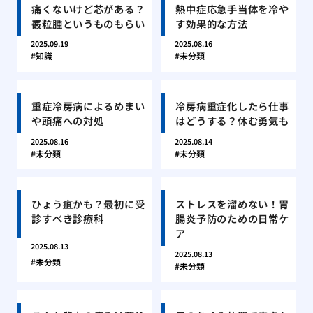
痛くないけど芯がある？
熱中症応急手当体を冷や
霰粒腫というものもらい
す効果的な方法
2025.09.19
2025.08.16
知識
未分類
重症冷房病によるめまい
冷房病重症化したら仕事
や頭痛への対処
はどうする？休む勇気も
2025.08.16
2025.08.14
未分類
未分類
ひょう疽かも？最初に受
ストレスを溜めない！胃
診すべき診療科
腸炎予防のための日常ケ
ア
2025.08.13
2025.08.13
未分類
未分類