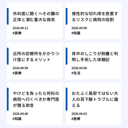
外科医に聞くへその膿の
慢性的な切れ痔を放置す
正体と潜む重大な病気
るリスクと病院の役割
2026.04.12
2026.04.09
医療
知識
近所の診療所をかかりつ
背中のしこりが粉瘤と判
け医にするメリット
明し手術した体験記
2026.04.09
2026.04.06
医療
生活
やけどを負ったら何科の
おたふく風邪ではない大
病院へ行くべきか専門医
人の耳下腺トラブルに備
が贈る助言
える
2026.04.06
2026.04.03
知識
医療