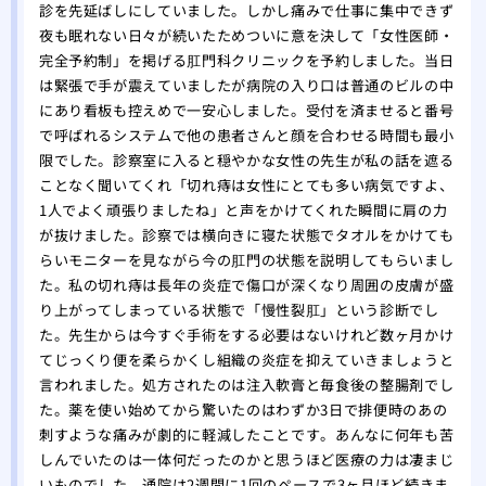
診を先延ばしにしていました。しかし痛みで仕事に集中できず
夜も眠れない日々が続いたためついに意を決して「女性医師・
完全予約制」を掲げる肛門科クリニックを予約しました。当日
は緊張で手が震えていましたが病院の入り口は普通のビルの中
にあり看板も控えめで一安心しました。受付を済ませると番号
で呼ばれるシステムで他の患者さんと顔を合わせる時間も最小
限でした。診察室に入ると穏やかな女性の先生が私の話を遮る
ことなく聞いてくれ「切れ痔は女性にとても多い病気ですよ、
1人でよく頑張りましたね」と声をかけてくれた瞬間に肩の力
が抜けました。診察では横向きに寝た状態でタオルをかけても
らいモニターを見ながら今の肛門の状態を説明してもらいまし
た。私の切れ痔は長年の炎症で傷口が深くなり周囲の皮膚が盛
り上がってしまっている状態で「慢性裂肛」という診断でし
た。先生からは今すぐ手術をする必要はないけれど数ヶ月かけ
てじっくり便を柔らかくし組織の炎症を抑えていきましょうと
言われました。処方されたのは注入軟膏と毎食後の整腸剤でし
た。薬を使い始めてから驚いたのはわずか3日で排便時のあの
刺すような痛みが劇的に軽減したことです。あんなに何年も苦
しんでいたのは一体何だったのかと思うほど医療の力は凄まじ
いものでした。通院は2週間に1回のペースで3ヶ月ほど続きま