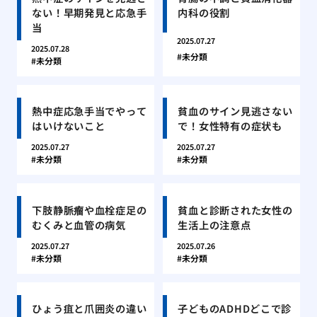
ない！早期発見と応急手
内科の役割
当
2025.07.27
2025.07.28
未分類
未分類
熱中症応急手当でやって
貧血のサイン見逃さない
はいけないこと
で！女性特有の症状も
2025.07.27
2025.07.27
未分類
未分類
下肢静脈瘤や血栓症足の
貧血と診断された女性の
むくみと血管の病気
生活上の注意点
2025.07.27
2025.07.26
未分類
未分類
ひょう疽と爪囲炎の違い
子どものADHDどこで診