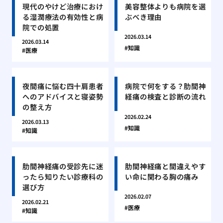
現代のやけど治療におけ
美容整体よりも病院を選
る湿潤療法の有効性と病
ぶべき理由
院での処置
2026.03.14
2026.03.14
知識
医療
夜間痛に悩む四十肩患者
病院で何をする？肋間神
へのアドバイスと寝姿勢
経痛の検査と診断の流れ
の整え方
2026.02.24
2026.03.13
知識
知識
肋間神経痛の受診先に迷
肋間神経痛と間違えやす
ったら知りたい診療科の
い命に関わる胸の痛み
選び方
2026.02.07
2026.02.21
医療
知識