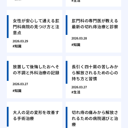
生活
女性が安心して通える肛
肛門科の専門医が教える
門科病院の見つけ方と注
最新の切れ痔治療と診察
意点
2026.03.28
2026.03.29
知識
知識
放置して後悔したおへそ
長引く四十肩の苦しみか
の不調と外科治療の記録
ら解放されるための心の
持ち方と習慣
2026.03.27
2026.03.27
知識
生活
大人の足の変形を改善す
切れ痔の痛みから解放さ
る手術治療
れるための病院選びと治
療