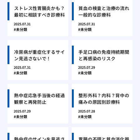
ストレス性胃腸炎かも？
貧血の検査と治療の流れ
最初に相談すべき診療科
一般的な診療科
2025.07.31
2025.07.31
未分類
未分類
冷房病が重症化するサイ
手足口病の免疫持続期間
ン見逃さないで！
と再感染のリスク
2025.07.31
2025.07.29
未分類
未分類
熱中症応急手当後の経過
整形外科？内科？背中の
観察と再発防止
痛みの原因別診療科
2025.07.29
2025.07.28
未分類
未分類
熱中症のサインを見逃さ
胃腸の不調と貧血消化器