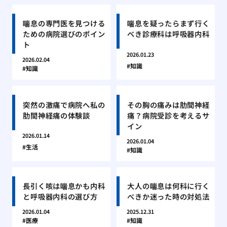
喘息の専門医を見つける
喘息を疑ったらまず行く
ための病院選びのポイン
べき診療科は呼吸器内科
ト
2026.01.23
2026.02.04
知識
知識
突然の激痛で病院へ私の
その胸の痛みは肋間神経
肋間神経痛の体験談
痛？病院受診を考えるサ
イン
2026.01.14
2026.01.04
生活
知識
長引く咳は喘息かも内科
大人の喘息は何科に行く
と呼吸器内科の選び方
べきか迷った時の対処法
2026.01.04
2025.12.31
医療
知識