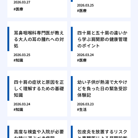
2026.03.27
2026.03.25
医療
医療
耳鼻咽喉科専門医が教え
四十肩と五十肩の違いか
る大人の耳の腫れへの対
ら学ぶ肩関節の健康管理
処
のポイント
2026.03.25
2026.03.24
知識
医療
四十肩の症状と原因を正
幼い子供が熱湯で大やけ
しく理解するための基礎
どを負った日の緊急受診
知識
体験記
2026.03.24
2026.03.23
知識
生活
高度な検査や入院が必要
包皮炎を放置するリスク
な時に選ぶべき病院
と専門医による早期診断