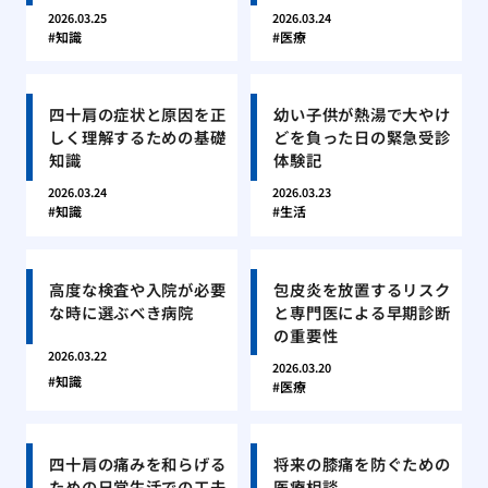
2026.03.25
2026.03.24
知識
医療
四十肩の症状と原因を正
幼い子供が熱湯で大やけ
しく理解するための基礎
どを負った日の緊急受診
知識
体験記
2026.03.24
2026.03.23
知識
生活
高度な検査や入院が必要
包皮炎を放置するリスク
な時に選ぶべき病院
と専門医による早期診断
の重要性
2026.03.22
2026.03.20
知識
医療
四十肩の痛みを和らげる
将来の膝痛を防ぐための
ための日常生活での工夫
医療相談