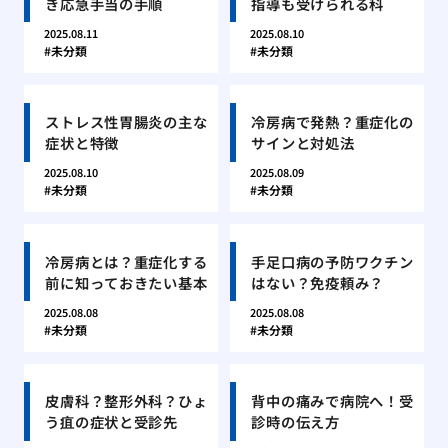
き応急手当の手順
指導も受けられる科
2025.08.11
2025.08.10
未分類
未分類
ストレス性胃腸炎の主な
冷房病で発熱？重症化の
症状と特徴
サインと対処法
2025.08.10
2025.08.09
未分類
未分類
冷房病とは？重症化する
手足口病の予防ワクチン
前に知っておきたい基本
はない？免疫頼み？
2025.08.08
2025.08.08
未分類
未分類
皮膚科？整形外科？ひょ
背中の痛みで病院へ！受
う疽の症状と受診先
診時の伝え方