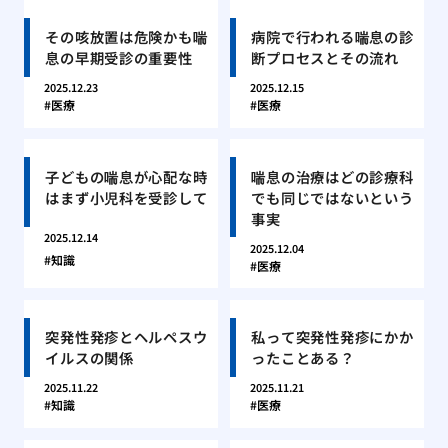
その咳放置は危険かも喘
病院で行われる喘息の診
息の早期受診の重要性
断プロセスとその流れ
2025.12.23
2025.12.15
医療
医療
子どもの喘息が心配な時
喘息の治療はどの診療科
はまず小児科を受診して
でも同じではないという
事実
2025.12.14
2025.12.04
知識
医療
突発性発疹とヘルペスウ
私って突発性発疹にかか
イルスの関係
ったことある？
2025.11.22
2025.11.21
知識
医療