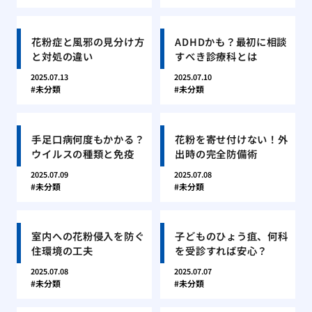
花粉症と風邪の見分け方
ADHDかも？最初に相談
と対処の違い
すべき診療科とは
2025.07.13
2025.07.10
未分類
未分類
手足口病何度もかかる？
花粉を寄せ付けない！外
ウイルスの種類と免疫
出時の完全防備術
2025.07.09
2025.07.08
未分類
未分類
室内への花粉侵入を防ぐ
子どものひょう疽、何科
住環境の工夫
を受診すれば安心？
2025.07.08
2025.07.07
未分類
未分類