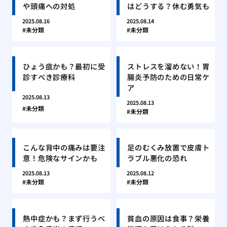
や頭痛への対処
はどうする？休む勇気も
2025.08.16
2025.08.14
未分類
未分類
ひょう疽かも？最初に受
ストレスを溜めない！胃
診すべき診療科
腸炎予防のための日常ケ
ア
2025.08.13
2025.08.13
未分類
未分類
こんな背中の痛みは要注
足のむくみ放置で皮膚ト
意！危険なサインかも
ラブル悪化の恐れ
2025.08.13
2025.08.12
未分類
未分類
熱中症かも？まず行うべ
貧血の原因は食事？栄養