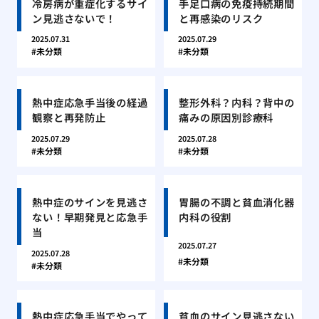
冷房病が重症化するサイ
手足口病の免疫持続期間
ン見逃さないで！
と再感染のリスク
2025.07.31
2025.07.29
未分類
未分類
熱中症応急手当後の経過
整形外科？内科？背中の
観察と再発防止
痛みの原因別診療科
2025.07.29
2025.07.28
未分類
未分類
熱中症のサインを見逃さ
胃腸の不調と貧血消化器
ない！早期発見と応急手
内科の役割
当
2025.07.27
2025.07.28
未分類
未分類
熱中症応急手当でやって
貧血のサイン見逃さない