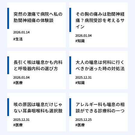
突然の激痛で病院へ私の
その胸の痛みは肋間神経
肋間神経痛の体験談
痛？病院受診を考えるサ
イン
2026.01.14
2026.01.04
生活
知識
長引く咳は喘息かも内科
大人の喘息は何科に行く
と呼吸器内科の選び方
べきか迷った時の対処法
2026.01.04
2025.12.31
医療
知識
咳の原因は喘息だけじゃ
アレルギー科も喘息の相
ない耳鼻咽喉科も選択肢
談ができる診療科の一つ
2025.12.31
2025.12.25
医療
医療