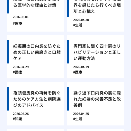
る医学的な理由と対策
界を感じたら行くべき場
所と心構え
2026.05.01
2026.04.30
医療
生活
妊娠期の口内炎を防ぐた
専門家に聞く四十肩のリ
めの正しい歯磨きと口腔
ハビリテーションと正し
ケア
い運動方法
2026.04.29
2026.04.29
医療
医療
亀頭包皮炎の再発を防ぐ
繰り返す口内炎の裏に隠
ためのケア方法と病院選
れた妊婦の栄養不足と改
びのアドバイス
善例
2026.04.26
2026.04.25
知識
生活