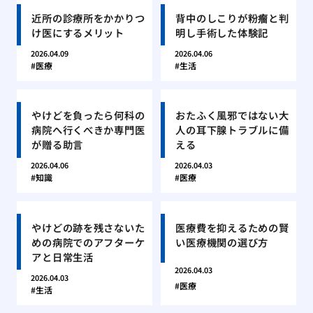
近所の診療所をかかりつ
背中のしこりが粉瘤と判
け医にするメリット
明し手術した体験記
2026.04.09
2026.04.06
医療
生活
やけどを負ったら何科の
おたふく風邪ではない大
病院へ行くべきか専門医
人の耳下腺トラブルに備
が贈る助言
える
2026.04.06
2026.04.03
知識
医療
やけどの跡を残さないた
医療費を抑えるための賢
めの病院でのアフターケ
い医療機関の選び方
アと日常生活
2026.04.03
2026.04.03
医療
生活