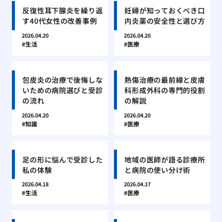
反復性耳下腺炎を繰り返
妊婦が知っておくべき口
す40代女性の改善事例
内炎薬の安全性と選び方
2026.04.20
2026.04.20
生活
医療
包皮炎の治療で後悔しな
熱傷治療の最前線と皮膚
いための病院選びと受診
科形成外科の専門的役割
の流れ
の解説
2026.04.20
2026.04.20
知識
医療
足の形に悩んで受診した
地域の医師が語る診療所
私の体験
と病院の使い分け術
2026.04.18
2026.04.17
生活
医療