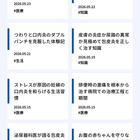
2026.05.23
2026.05.22
医療
知識
つわりと口内炎のダブル
皮膚の炎症か尿路の異常
パンチを克服した体験記
か見極めて包皮炎を正し
く治す知識
2026.05.21
2026.05.19
生活
知識
ストレスが原因の妊婦の
排便時の激痛を根本から
口内炎を和らげる生活習
治す病院での治療工程と
慣
期間
2026.05.15
2026.05.15
医療
医療
泌尿器科医が語る包皮炎
お腹の赤ちゃんを守りな