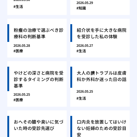
2026.05.29
生活
知識
粉瘤の治療で選ぶべき診
紹介状を手に大きな病院
療科の判断基準
を受診した私の体験
2026.05.28
2026.05.27
医療
生活
やけどの深さと病院を受
大人の臍トラブルは皮膚
診するタイミングの判断
科か外科か迷った日の話
基準
2026.05.25
2026.05.25
生活
医療
おへその膿や臭いに気づ
口内炎を放置してはいけ
いた時の受診先選び
ない妊婦のための受診目
安