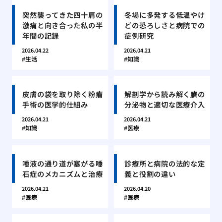
突然襲ってきた四十肩の
冬場に多発する低温やけ
激痛と向き合った私の半
どの恐ろしさと病院での
年間の記録
症例研究
2026.04.22
2026.04.21
生活
知識
皮膚の袋を取り除く粉瘤
解剖学から読み解く臍の
手術の医学的仕組み
分泌物と適切な医療介入
2026.04.21
2026.04.21
知識
医療
唾液の通り道が塞がる唾
診療所と病院の法的な定
石症のメカニズムと治療
義と役割の違い
2026.04.21
2026.04.20
医療
医療