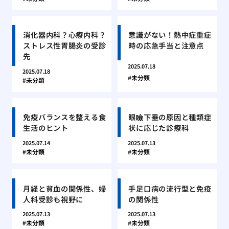
消化器内科？心療内科？
意識がない！熱中症重症
ストレス性胃腸炎の受診
時の応急手当と注意点
先
2025.07.18
2025.07.18
未分類
未分類
免疫バランスを整える食
眼瞼下垂の原因と種類症
生活のヒント
状に応じた診療科
2025.07.14
2025.07.13
未分類
未分類
月経と貧血の関係性、婦
手足口病の流行型と免疫
人科受診も視野に
の関係性
2025.07.13
2025.07.13
未分類
未分類