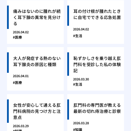
痛みはないのに腫れが続
耳の付け根が腫れたとき
く耳下腺の異常を見分け
に自宅でできる応急処置
る
2026.04.02
2026.04.02
生活
医療
大人が発症する熱のない
恥ずかしさを乗り越え肛
耳下腺炎の原因と種類
門科を受診した私の体験
記
2026.04.01
2026.03.30
医療
生活
女性が安心して通える肛
肛門科の専門医が教える
門科病院の見つけ方と注
最新の切れ痔治療と診察
意点
2026.03.28
2026.03.29
知識
知識