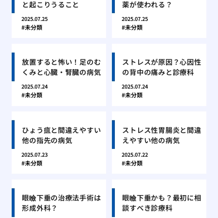
と起こりうること
薬が使われる？
2025.07.25
2025.07.25
未分類
未分類
放置すると怖い！足のむ
ストレスが原因？心因性
くみと心臓・腎臓の病気
の背中の痛みと診療科
2025.07.24
2025.07.24
未分類
未分類
ひょう疽と間違えやすい
ストレス性胃腸炎と間違
他の指先の病気
えやすい他の病気
2025.07.23
2025.07.22
未分類
未分類
眼瞼下垂の治療法手術は
眼瞼下垂かも？最初に相
形成外科？
談すべき診療科