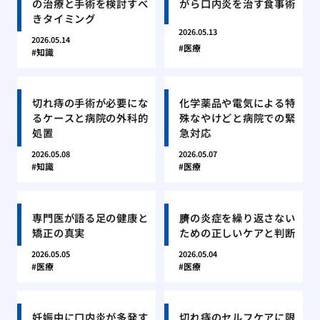
の治療と手術を検討すべ
がら口内炎を治す食事術
きタイミング
2026.05.13
2026.05.14
医療
知識
切れ痔の手術が必要にな
化学薬品や電気による特
るケースと病院の外科的
殊なやけどと病院での緊
処置
急対応
2026.05.08
2026.05.07
知識
医療
専門医が語る足の健康と
臍の炎症を繰り返さない
矯正の真実
ための正しいケアと判断
2026.05.05
2026.05.04
医療
医療
妊娠中に口内炎が多発す
切れ痔のセルフケアに限