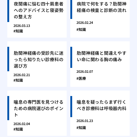
夜間痛に悩む四十肩患者
病院で何をする？肋間神
へのアドバイスと寝姿勢
経痛の検査と診断の流れ
の整え方
2026.02.24
2026.03.13
知識
知識
肋間神経痛の受診先に迷
肋間神経痛と間違えやす
ったら知りたい診療科の
い命に関わる胸の痛み
選び方
2026.02.07
2026.02.21
医療
知識
喘息の専門医を見つける
喘息を疑ったらまず行く
ための病院選びのポイン
べき診療科は呼吸器内科
ト
2026.01.23
2026.02.04
知識
知識