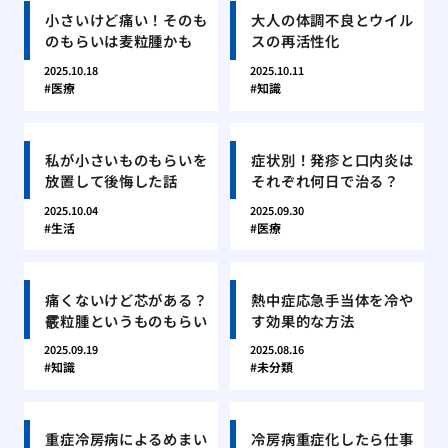
小さいけど痛い！そのも
大人の体調不良とウイル
のもらいは麦粒腫かも
スの再活性化
2025.10.18
2025.10.11
医療
知識
私が小さいものもらいを
症状別！発疹と口内炎は
放置して後悔した話
それぞれ何日で治る？
2025.10.04
2025.09.30
生活
医療
痛くないけど芯がある？
熱中症応急手当体を冷や
霰粒腫というものもらい
す効果的な方法
2025.09.19
2025.08.16
知識
未分類
重症冷房病によるめまい
冷房病重症化したら仕事