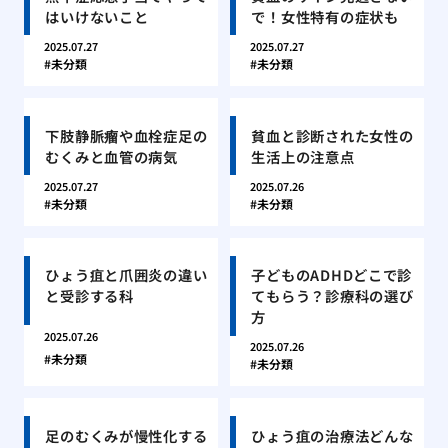
はいけないこと
で！女性特有の症状も
2025.07.27
2025.07.27
未分類
未分類
下肢静脈瘤や血栓症足の
貧血と診断された女性の
むくみと血管の病気
生活上の注意点
2025.07.27
2025.07.26
未分類
未分類
ひょう疽と爪囲炎の違い
子どものADHDどこで診
と受診する科
てもらう？診療科の選び
方
2025.07.26
2025.07.26
未分類
未分類
足のむくみが慢性化する
ひょう疽の治療法どんな