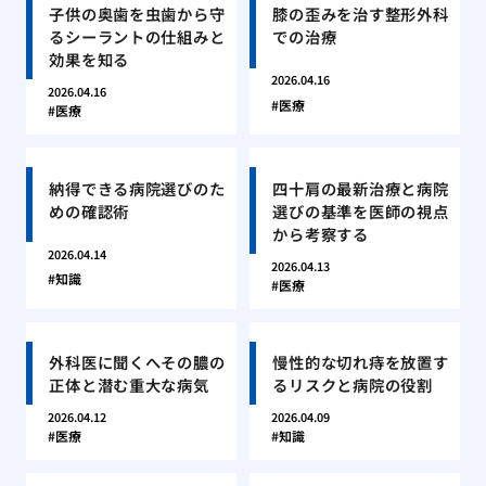
子供の奥歯を虫歯から守
膝の歪みを治す整形外科
るシーラントの仕組みと
での治療
効果を知る
2026.04.16
2026.04.16
医療
医療
納得できる病院選びのた
四十肩の最新治療と病院
めの確認術
選びの基準を医師の視点
から考察する
2026.04.14
2026.04.13
知識
医療
外科医に聞くへその膿の
慢性的な切れ痔を放置す
正体と潜む重大な病気
るリスクと病院の役割
2026.04.12
2026.04.09
医療
知識