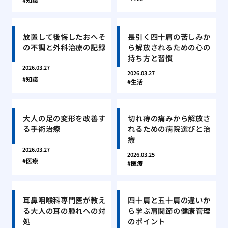
放置して後悔したおへそ
長引く四十肩の苦しみか
の不調と外科治療の記録
ら解放されるための心の
持ち方と習慣
2026.03.27
2026.03.27
知識
生活
大人の足の変形を改善す
切れ痔の痛みから解放さ
る手術治療
れるための病院選びと治
療
2026.03.27
2026.03.25
医療
医療
耳鼻咽喉科専門医が教え
四十肩と五十肩の違いか
る大人の耳の腫れへの対
ら学ぶ肩関節の健康管理
処
のポイント