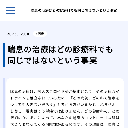
喘息の治療はどの診療科でも同じではないという事実
開業
夫が
2025.12.04
医療
なく
痛み
喘息の治療はどの診療科でも
験、
同じではないという事実
美容
施術
美容
「L
湿パ
喘息の治療は、吸入ステロイド薬が基本となり、その治療ガイ
透析
ドラインも確立されているため、「どの病院、どの科で治療を
ます
受けても大差ないだろう」と考える方がいるかもしれません。
美し
しかし、現実はそう単純ではありません。どの診療科の、どの
トウ
医師にかかるかによって、あなたの喘息のコントロール状態は
大きく変わってくる可能性があるのです。その理由は、喘息と