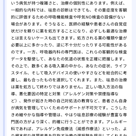
いう病気が持つ複雑さと、治療の個別性にあります。例えば、
一般的な内科では、喘息の診断はできても、その重症度を客観
的に評価するための呼吸機能検査や呼気NO検査の設備がない
場合があります。そうなると、医師の経験や患者さんの自覚症
状だけを頼りに薬を処方することになり、必ずしも最適な治療
とは言えないケースも出てきます。処方される薬の種類や量が
必要以上に多かったり、逆に不十分だったりする可能性がある
のです。一方、呼吸器内科の専門医は、これらの客観的な検査
データを駆使して、あなたの気道の状態を正確に把握します。
その上で、数多くある吸入薬の中から、あなたの症状、ライフ
スタイル、そして吸入デバイスの使いやすさなどを総合的に考
慮し、最も合ったものを選択してくれます。また、喘息の治療
は薬を処方して終わりではありません。正しい吸入方法の指
導、悪化要因の特定と対策（アレルゲン対策や禁煙指導な
ど）、発作が起きた時の自己対処法の教育など、患者さん自身
が病気を管理していくためのサポートが不可欠です。こうした
きめ細やかな指導や管理は、やはり喘息診療の経験が豊富な専
門医の方がより深く、的確に行うことができます。アレルギー
科であれば、アレルゲン免疫療法（減感作療法）といった、よ
り根本的な体質改善を目指す治療の選択肢を提示してくれるか