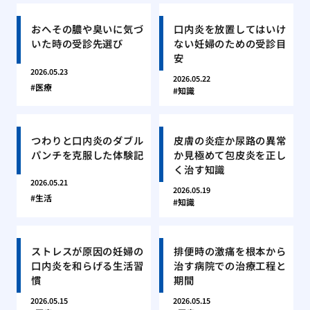
おへその膿や臭いに気づ
口内炎を放置してはいけ
いた時の受診先選び
ない妊婦のための受診目
安
2026.05.23
2026.05.22
医療
知識
つわりと口内炎のダブル
皮膚の炎症か尿路の異常
パンチを克服した体験記
か見極めて包皮炎を正し
く治す知識
2026.05.21
2026.05.19
生活
知識
ストレスが原因の妊婦の
排便時の激痛を根本から
口内炎を和らげる生活習
治す病院での治療工程と
慣
期間
2026.05.15
2026.05.15