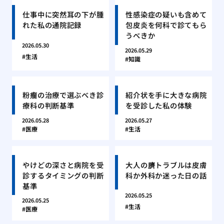
仕事中に突然耳の下が腫
性感染症の疑いも含めて
れた私の通院記録
包皮炎を何科で診てもら
うべきか
2026.05.30
2026.05.29
生活
知識
粉瘤の治療で選ぶべき診
紹介状を手に大きな病院
療科の判断基準
を受診した私の体験
2026.05.28
2026.05.27
医療
生活
やけどの深さと病院を受
大人の臍トラブルは皮膚
診するタイミングの判断
科か外科か迷った日の話
基準
2026.05.25
2026.05.25
生活
医療