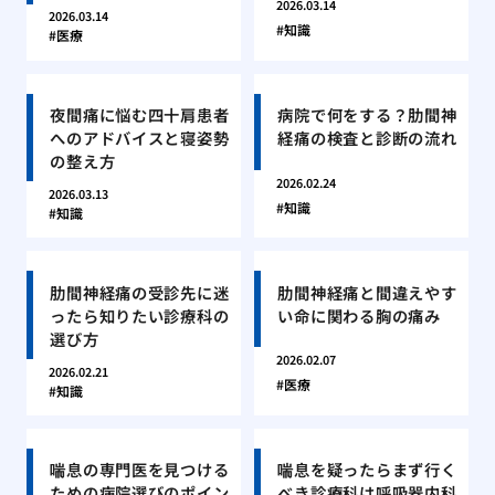
2026.03.14
2026.03.14
知識
医療
夜間痛に悩む四十肩患者
病院で何をする？肋間神
へのアドバイスと寝姿勢
経痛の検査と診断の流れ
の整え方
2026.02.24
2026.03.13
知識
知識
肋間神経痛の受診先に迷
肋間神経痛と間違えやす
ったら知りたい診療科の
い命に関わる胸の痛み
選び方
2026.02.07
2026.02.21
医療
知識
喘息の専門医を見つける
喘息を疑ったらまず行く
ための病院選びのポイン
べき診療科は呼吸器内科