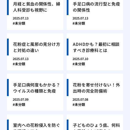
月経と貧血の関係性、婦
手足口病の流行型と免疫
人科受診も視野に
の関係性
2025.07.13
2025.07.13
未分類
未分類
花粉症と風邪の見分け方
ADHDかも？最初に相談
と対処の違い
すべき診療科とは
2025.07.13
2025.07.10
未分類
未分類
手足口病何度もかかる？
花粉を寄せ付けない！外
ウイルスの種類と免疫
出時の完全防備術
2025.07.09
2025.07.08
未分類
未分類
室内への花粉侵入を防ぐ
子どものひょう疽、何科