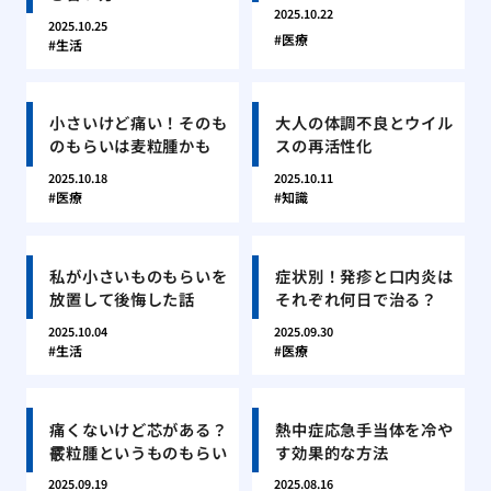
2025.10.22
2025.10.25
医療
生活
小さいけど痛い！そのも
大人の体調不良とウイル
のもらいは麦粒腫かも
スの再活性化
2025.10.18
2025.10.11
医療
知識
私が小さいものもらいを
症状別！発疹と口内炎は
放置して後悔した話
それぞれ何日で治る？
2025.10.04
2025.09.30
生活
医療
痛くないけど芯がある？
熱中症応急手当体を冷や
霰粒腫というものもらい
す効果的な方法
2025.09.19
2025.08.16