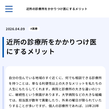
近所の診療所をかかりつけ医にするメリット
開業
夫が
2026.04.09
医療
なく
痛み
近所の診療所をかかりつけ医
験、
にするメリット
美容
施術
美容
「L
湿パ
自分の住んでいる地域のすぐ近くに、何でも相談できる診療所
透析
を持つことは、単なる利便性以上の大きなメリットを私たちの
ます
人生にもたらしてくれます。病院と診療所の大きな違いの1つ
美し
に、継続性という側面があります。大学病院などの大きな組織
トウ
では、担当医が数年で異動したり、外来の曜日が限られていた
りすることが多いですが、個人の診療所であれば、10年20年