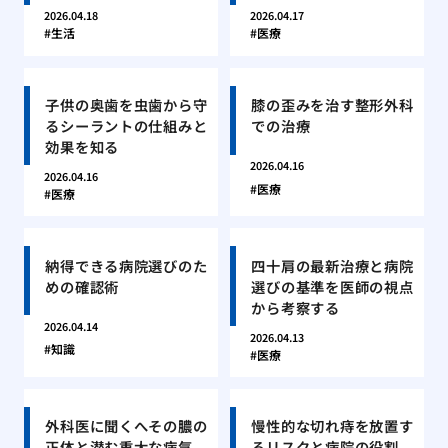
2026.04.18
2026.04.17
生活
医療
子供の奥歯を虫歯から守
膝の歪みを治す整形外科
るシーラントの仕組みと
での治療
効果を知る
2026.04.16
2026.04.16
医療
医療
納得できる病院選びのた
四十肩の最新治療と病院
めの確認術
選びの基準を医師の視点
から考察する
2026.04.14
2026.04.13
知識
医療
外科医に聞くへその膿の
慢性的な切れ痔を放置す
正体と潜む重大な病気
るリスクと病院の役割