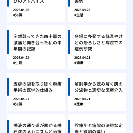
びのアドバイス
善例
2026.04.26
2026.04.25
知識
生活
突然襲ってきた四十肩の
冬場に多発する低温やけ
激痛と向き合った私の半
どの恐ろしさと病院での
年間の記録
症例研究
2026.04.22
2026.04.21
生活
知識
皮膚の袋を取り除く粉瘤
解剖学から読み解く臍の
手術の医学的仕組み
分泌物と適切な医療介入
2026.04.21
2026.04.21
知識
医療
唾液の通り道が塞がる唾
診療所と病院の法的な定
石症のメカニズムと治療
義と役割の違い