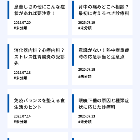
息苦しさの他にこんな症
背中の痛みどこへ相談？
状があれば要注意！
最初に考えるべき診療科
2025.07.20
2025.07.19
未分類
未分類
消化器内科？心療内科？
意識がない！熱中症重症
ストレス性胃腸炎の受診
時の応急手当と注意点
先
2025.07.18
2025.07.18
未分類
未分類
免疫バランスを整える食
眼瞼下垂の原因と種類症
生活のヒント
状に応じた診療科
2025.07.14
2025.07.13
未分類
未分類