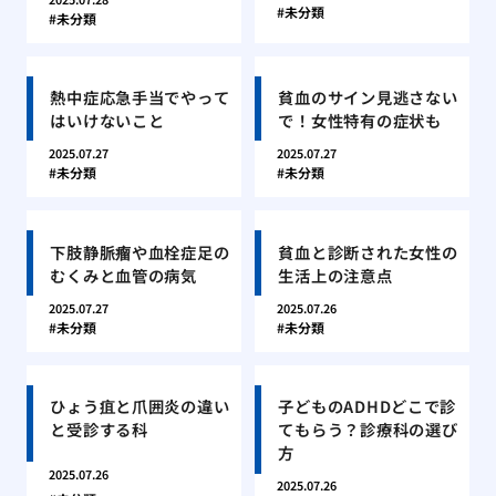
未分類
未分類
熱中症応急手当でやって
貧血のサイン見逃さない
はいけないこと
で！女性特有の症状も
2025.07.27
2025.07.27
未分類
未分類
下肢静脈瘤や血栓症足の
貧血と診断された女性の
むくみと血管の病気
生活上の注意点
2025.07.27
2025.07.26
未分類
未分類
ひょう疽と爪囲炎の違い
子どものADHDどこで診
と受診する科
てもらう？診療科の選び
方
2025.07.26
2025.07.26