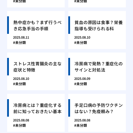
未分類
未分類
熱中症かも？まず行うべ
貧血の原因は食事？栄養
き応急手当の手順
指導も受けられる科
2025.08.11
2025.08.10
未分類
未分類
ストレス性胃腸炎の主な
冷房病で発熱？重症化の
症状と特徴
サインと対処法
2025.08.10
2025.08.09
未分類
未分類
冷房病とは？重症化する
手足口病の予防ワクチン
前に知っておきたい基本
はない？免疫頼み？
2025.08.08
2025.08.08
未分類
未分類