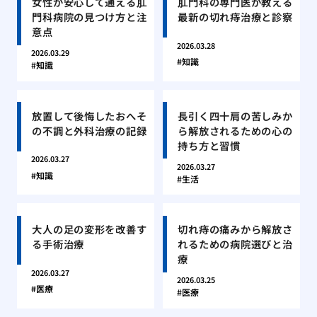
女性が安心して通える肛
肛門科の専門医が教える
門科病院の見つけ方と注
最新の切れ痔治療と診察
意点
2026.03.28
2026.03.29
知識
知識
放置して後悔したおへそ
長引く四十肩の苦しみか
の不調と外科治療の記録
ら解放されるための心の
持ち方と習慣
2026.03.27
2026.03.27
知識
生活
大人の足の変形を改善す
切れ痔の痛みから解放さ
る手術治療
れるための病院選びと治
療
2026.03.27
2026.03.25
医療
医療