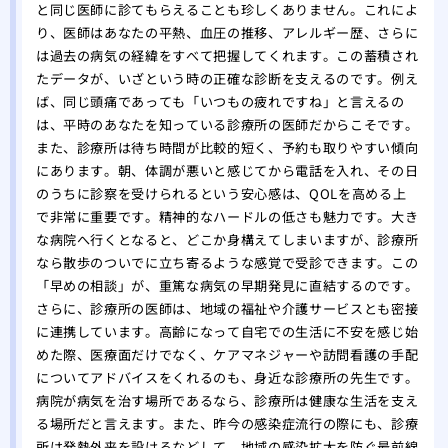
と同じ医師に診てもらえることも珍しくありません。これによ
り、医師はあなたの平熱、血圧の推移、アレルギー歴、さらに
は過去の病気の経緯をすべて把握してくれます。この蓄積され
たデータが、いざという時の正確な診断を支えるのです。例え
ば、同じ頭痛であっても「いつもの疲れですね」と言えるの
は、平時のあなたを知っている診療所の医師だからこそです。
また、診療所は待ち時間が比較的短く、予約も取りやすい傾向
にあります。朝、体調が悪いと感じてから電話を入れ、その日
のうちに診察を受けられるという安心感は、QOLを高める上
で非常に重要です。精神的なハードルの低さも魅力です。大き
な病院へ行くとなると、どこか身構えてしまいますが、診療所
なら散歩のついでに立ち寄るような感覚で受診できます。この
「早めの相談」が、重篤な病気の早期発見に直結するのです。
さらに、診療所の医師は、地域の福祉や介護サービスとも密接
に連携しています。高齢になって自宅での生活に不安を感じ始
めた際、医療面だけでなく、ケアマネジャーや訪問看護の手配
についてアドバイスをくれるのも、身近な診療所の先生です。
病院が病気を治す場所であるなら、診療所は健康な生活を支え
る場所だと言えます。また、昨今の感染症流行の際にも、診療
所は発熱外来を設けるなどして、地域の感染拡大を防ぐ最前線