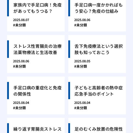
家族内で手足口病！免疫
手足口病一度かかればも
があってもうつる？
う安心？免疫の仕組み
2025.08.07
2025.08.06
未分類
未分類
ストレス性胃腸炎の治療
舌下免疫療法という選択
法薬物療法と生活改善
肢も知っておこう
2025.08.06
2025.08.05
未分類
未分類
手足口病の重症化と免疫
子どもと高齢者の熱中症
の関係性
応急手当のポイント
2025.08.04
2025.08.04
未分類
未分類
繰り返す胃腸炎ストレス
足のむくみ放置の危険性