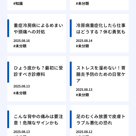
知識
未分類
重症冷房病によるめまい
冷房病重症化したら仕事
や頭痛への対処
はどうする？休む勇気も
2025.08.16
2025.08.14
未分類
未分類
ひょう疽かも？最初に受
ストレスを溜めない！胃
診すべき診療科
腸炎予防のための日常ケ
ア
2025.08.13
2025.08.13
未分類
未分類
こんな背中の痛みは要注
足のむくみ放置で皮膚ト
意！危険なサインかも
ラブル悪化の恐れ
2025.08.13
2025.08.12