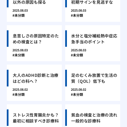
以外の原因も探る
初期サインを見逃すな
2025.08.03
2025.08.03
未分類
未分類
息苦しさの原因特定のた
水分と塩分補給熱中症応
めの検査とは？
急手当のポイント
2025.08.03
2025.08.03
未分類
未分類
大人のADHD診断と治療
足のむくみ放置で生活の
はどの科へ？
質（QOL）低下も
2025.08.02
2025.08.02
未分類
未分類
ストレス性胃腸炎かも？
貧血の検査と治療の流れ
最初に相談すべき診療科
一般的な診療科