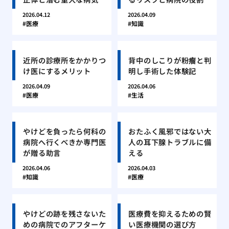
2026.04.12
2026.04.09
医療
知識
近所の診療所をかかりつ
背中のしこりが粉瘤と判
け医にするメリット
明し手術した体験記
2026.04.09
2026.04.06
医療
生活
やけどを負ったら何科の
おたふく風邪ではない大
病院へ行くべきか専門医
人の耳下腺トラブルに備
が贈る助言
える
2026.04.06
2026.04.03
知識
医療
やけどの跡を残さないた
医療費を抑えるための賢
めの病院でのアフターケ
い医療機関の選び方