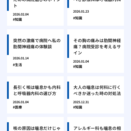
ト
2026.01.23
2026.02.04
知識
知識
突然の激痛で病院へ私の
その胸の痛みは肋間神経
肋間神経痛の体験談
痛？病院受診を考えるサ
イン
2026.01.14
2026.01.04
生活
知識
長引く咳は喘息かも内科
大人の喘息は何科に行く
と呼吸器内科の選び方
べきか迷った時の対処法
2026.01.04
2025.12.31
医療
知識
咳の原因は喘息だけじゃ
アレルギー科も喘息の相