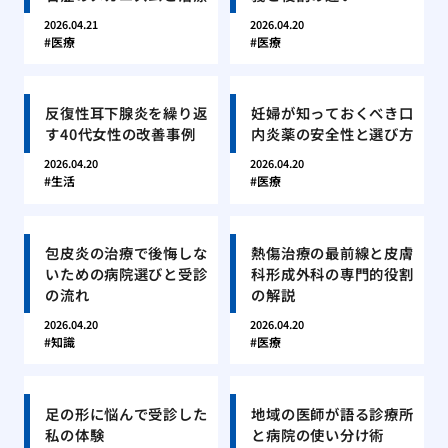
2026.04.21
2026.04.20
医療
医療
反復性耳下腺炎を繰り返
妊婦が知っておくべき口
す40代女性の改善事例
内炎薬の安全性と選び方
2026.04.20
2026.04.20
生活
医療
包皮炎の治療で後悔しな
熱傷治療の最前線と皮膚
いための病院選びと受診
科形成外科の専門的役割
の流れ
の解説
2026.04.20
2026.04.20
知識
医療
足の形に悩んで受診した
地域の医師が語る診療所
私の体験
と病院の使い分け術