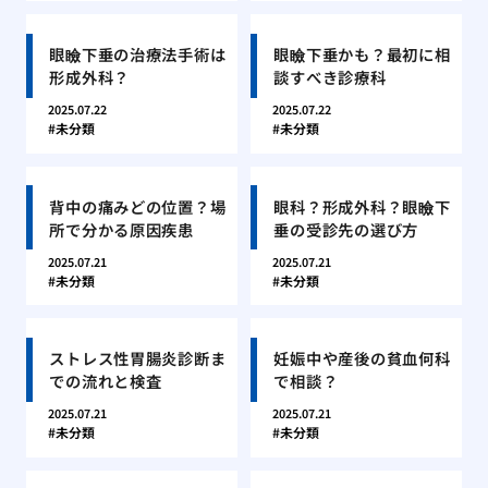
眼瞼下垂の治療法手術は
眼瞼下垂かも？最初に相
形成外科？
談すべき診療科
2025.07.22
2025.07.22
未分類
未分類
背中の痛みどの位置？場
眼科？形成外科？眼瞼下
所で分かる原因疾患
垂の受診先の選び方
2025.07.21
2025.07.21
未分類
未分類
ストレス性胃腸炎診断ま
妊娠中や産後の貧血何科
での流れと検査
で相談？
2025.07.21
2025.07.21
未分類
未分類