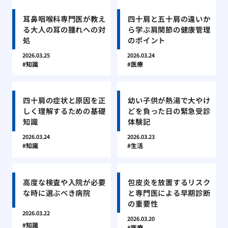
耳鼻咽喉科専門医が教え
四十肩と五十肩の違いか
る大人の耳の腫れへの対
ら学ぶ肩関節の健康管理
処
のポイント
2026.03.25
2026.03.24
知識
医療
四十肩の症状と原因を正
幼い子供が熱湯で大やけ
しく理解するための基礎
どを負った日の緊急受診
知識
体験記
2026.03.24
2026.03.23
知識
生活
高度な検査や入院が必要
包皮炎を放置するリスク
な時に選ぶべき病院
と専門医による早期診断
の重要性
2026.03.22
2026.03.20
知識
医療