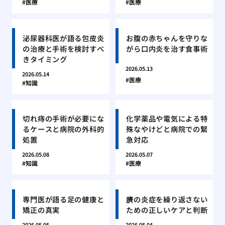
医療
医療
泌尿器科医が語る包皮炎
お腹の赤ちゃんを守りな
の治療と手術を検討すべ
がら口内炎を治す食事術
きタイミング
2026.05.13
2026.05.14
医療
知識
切れ痔の手術が必要にな
化学薬品や電気による特
るケースと病院の外科的
殊なやけどと病院での緊
処置
急対応
2026.05.08
2026.05.07
知識
医療
専門医が語る足の健康と
臍の炎症を繰り返さない
矯正の真実
ための正しいケアと判断
2026.05.05
2026.05.04