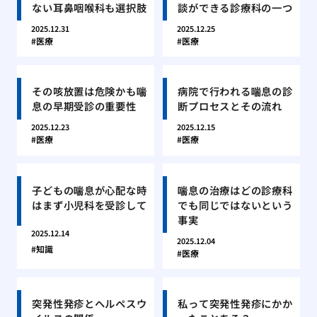
ない耳鼻咽喉科も選択肢
談ができる診療科の一つ
2025.12.31
2025.12.25
医療
医療
その咳放置は危険かも喘
病院で行われる喘息の診
息の早期受診の重要性
断プロセスとその流れ
2025.12.23
2025.12.15
医療
医療
子どもの喘息が心配な時
喘息の治療はどの診療科
はまず小児科を受診して
でも同じではないという
事実
2025.12.14
2025.12.04
知識
医療
突発性発疹とヘルペスウ
私って突発性発疹にかか