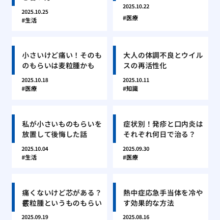
2025.10.22
2025.10.25
医療
生活
小さいけど痛い！そのも
大人の体調不良とウイル
のもらいは麦粒腫かも
スの再活性化
2025.10.18
2025.10.11
医療
知識
私が小さいものもらいを
症状別！発疹と口内炎は
放置して後悔した話
それぞれ何日で治る？
2025.10.04
2025.09.30
生活
医療
痛くないけど芯がある？
熱中症応急手当体を冷や
霰粒腫というものもらい
す効果的な方法
2025.09.19
2025.08.16