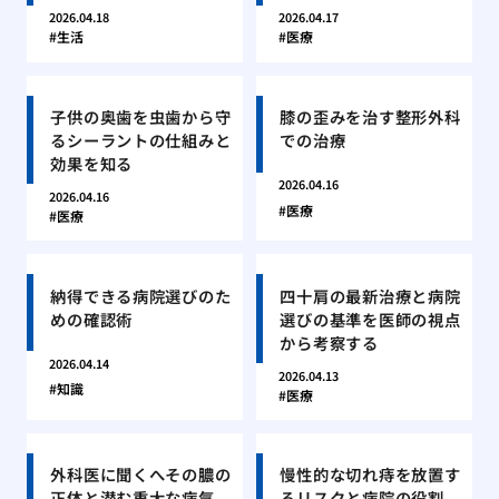
2026.04.18
2026.04.17
生活
医療
子供の奥歯を虫歯から守
膝の歪みを治す整形外科
るシーラントの仕組みと
での治療
効果を知る
2026.04.16
2026.04.16
医療
医療
納得できる病院選びのた
四十肩の最新治療と病院
めの確認術
選びの基準を医師の視点
から考察する
2026.04.14
2026.04.13
知識
医療
外科医に聞くへその膿の
慢性的な切れ痔を放置す
正体と潜む重大な病気
るリスクと病院の役割