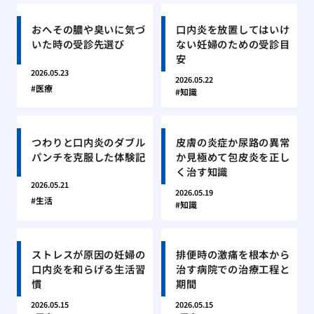
おへその膿や臭いに気づ
口内炎を放置してはいけ
いた時の受診先選び
ない妊婦のための受診目
安
2026.05.23
2026.05.22
医療
知識
つわりと口内炎のダブル
皮膚の炎症か尿路の異常
パンチを克服した体験記
か見極めて包皮炎を正し
く治す知識
2026.05.21
2026.05.19
生活
知識
ストレスが原因の妊婦の
排便時の激痛を根本から
口内炎を和らげる生活習
治す病院での治療工程と
慣
期間
2026.05.15
2026.05.15