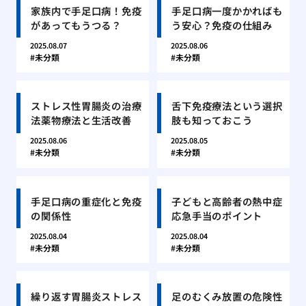
家族内で手足口病！免疫
手足口病一度かかればも
があってもうつる？
う安心？免疫の仕組み
2025.08.07
2025.08.06
未分類
未分類
ストレス性胃腸炎の治療
舌下免疫療法という選択
法薬物療法と生活改善
肢も知っておこう
2025.08.06
2025.08.05
未分類
未分類
手足口病の重症化と免疫
子どもと高齢者の熱中症
の関係性
応急手当のポイント
2025.08.04
2025.08.04
未分類
未分類
繰り返す胃腸炎ストレス
足のむくみ放置の危険性