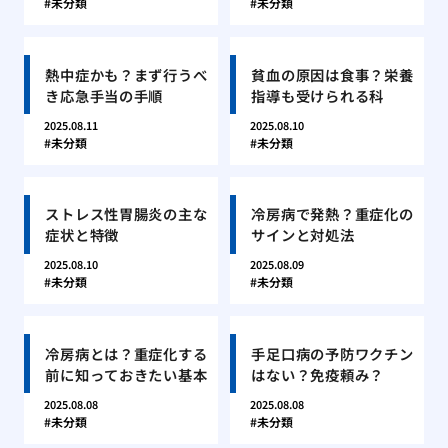
未分類
未分類
熱中症かも？まず行うべ
貧血の原因は食事？栄養
き応急手当の手順
指導も受けられる科
2025.08.11
2025.08.10
未分類
未分類
ストレス性胃腸炎の主な
冷房病で発熱？重症化の
症状と特徴
サインと対処法
2025.08.10
2025.08.09
未分類
未分類
冷房病とは？重症化する
手足口病の予防ワクチン
前に知っておきたい基本
はない？免疫頼み？
2025.08.08
2025.08.08
未分類
未分類