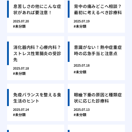
息苦しさの他にこんな症
背中の痛みどこへ相談？
状があれば要注意！
最初に考えるべき診療科
2025.07.20
2025.07.19
未分類
未分類
消化器内科？心療内科？
意識がない！熱中症重症
ストレス性胃腸炎の受診
時の応急手当と注意点
先
2025.07.18
2025.07.18
未分類
未分類
免疫バランスを整える食
眼瞼下垂の原因と種類症
生活のヒント
状に応じた診療科
2025.07.14
2025.07.13
未分類
未分類