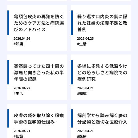
亀頭包皮炎の再発を防ぐ
繰り返す口内炎の裏に隠
ためのケア方法と病院選
れた妊婦の栄養不足と改
びのアドバイス
善例
2026.04.26
2026.04.25
知識
生活
突然襲ってきた四十肩の
冬場に多発する低温やけ
激痛と向き合った私の半
どの恐ろしさと病院での
年間の記録
症例研究
2026.04.22
2026.04.21
生活
知識
皮膚の袋を取り除く粉瘤
解剖学から読み解く臍の
手術の医学的仕組み
分泌物と適切な医療介入
2026.04.21
2026.04.21
知識
医療