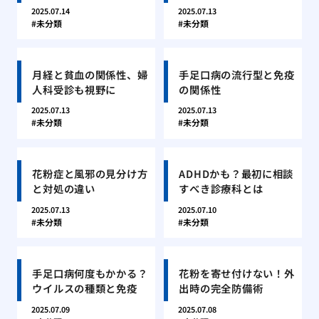
2025.07.14
2025.07.13
未分類
未分類
月経と貧血の関係性、婦
手足口病の流行型と免疫
人科受診も視野に
の関係性
2025.07.13
2025.07.13
未分類
未分類
花粉症と風邪の見分け方
ADHDかも？最初に相談
と対処の違い
すべき診療科とは
2025.07.13
2025.07.10
未分類
未分類
手足口病何度もかかる？
花粉を寄せ付けない！外
ウイルスの種類と免疫
出時の完全防備術
2025.07.09
2025.07.08