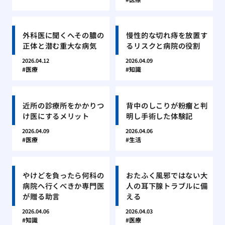
外科医に聞くへその膿の
慢性的な切れ痔を放置す
正体と潜む重大な病気
るリスクと病院の役割
2026.04.12
2026.04.09
医療
知識
近所の診療所をかかりつ
背中のしこりが粉瘤と判
け医にするメリット
明し手術した体験記
2026.04.09
2026.04.06
医療
生活
やけどを負ったら何科の
おたふく風邪ではない大
病院へ行くべきか専門医
人の耳下腺トラブルに備
が贈る助言
える
2026.04.06
2026.04.03
知識
医療