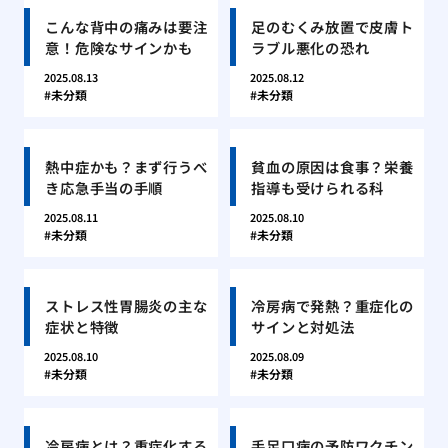
こんな背中の痛みは要注
足のむくみ放置で皮膚ト
意！危険なサインかも
ラブル悪化の恐れ
2025.08.13
2025.08.12
未分類
未分類
熱中症かも？まず行うべ
貧血の原因は食事？栄養
き応急手当の手順
指導も受けられる科
2025.08.11
2025.08.10
未分類
未分類
ストレス性胃腸炎の主な
冷房病で発熱？重症化の
症状と特徴
サインと対処法
2025.08.10
2025.08.09
未分類
未分類
冷房病とは？重症化する
手足口病の予防ワクチン