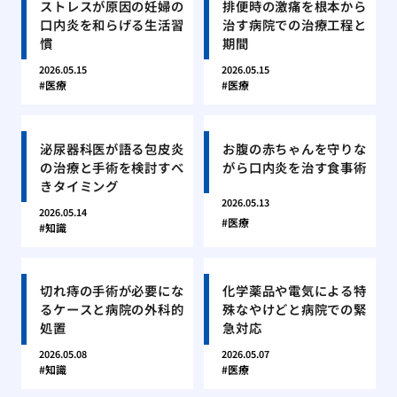
ストレスが原因の妊婦の
排便時の激痛を根本から
口内炎を和らげる生活習
治す病院での治療工程と
慣
期間
2026.05.15
2026.05.15
医療
医療
泌尿器科医が語る包皮炎
お腹の赤ちゃんを守りな
の治療と手術を検討すべ
がら口内炎を治す食事術
きタイミング
2026.05.13
2026.05.14
医療
知識
切れ痔の手術が必要にな
化学薬品や電気による特
るケースと病院の外科的
殊なやけどと病院での緊
処置
急対応
2026.05.08
2026.05.07
知識
医療