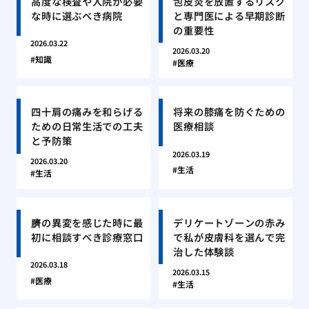
高度な検査や入院が必要
包皮炎を放置するリスク
な時に選ぶべき病院
と専門医による早期診断
の重要性
2026.03.22
2026.03.20
知識
医療
四十肩の痛みを和らげる
将来の膝痛を防ぐための
ための日常生活での工夫
医療相談
と予防策
2026.03.19
2026.03.20
生活
生活
臍の異変を感じた時に最
デリケートゾーンの赤み
初に相談すべき診療窓口
で私が皮膚科を選んで完
治した体験談
2026.03.18
2026.03.15
医療
生活