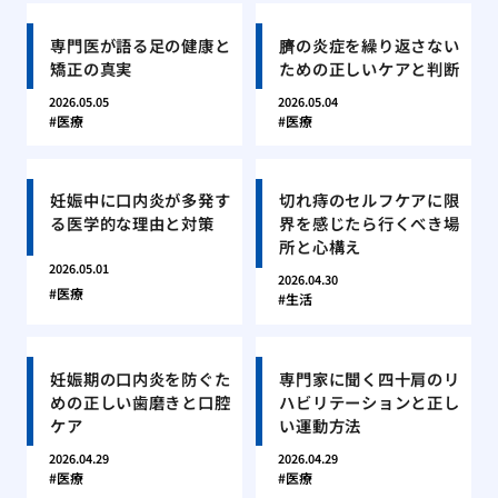
専門医が語る足の健康と
臍の炎症を繰り返さない
矯正の真実
ための正しいケアと判断
2026.05.05
2026.05.04
医療
医療
妊娠中に口内炎が多発す
切れ痔のセルフケアに限
る医学的な理由と対策
界を感じたら行くべき場
所と心構え
2026.05.01
2026.04.30
医療
生活
妊娠期の口内炎を防ぐた
専門家に聞く四十肩のリ
めの正しい歯磨きと口腔
ハビリテーションと正し
ケア
い運動方法
2026.04.29
2026.04.29
医療
医療