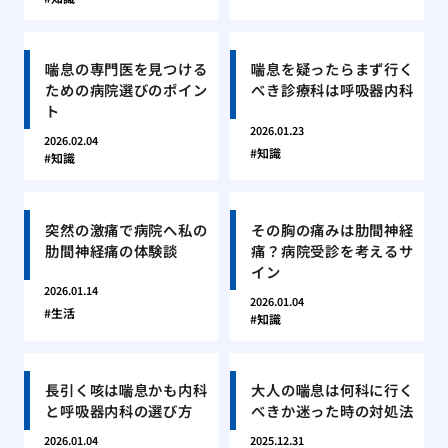
喘息の専門医を見つける
喘息を疑ったらまず行く
ための病院選びのポイン
べき診療科は呼吸器内科
ト
2026.01.23
2026.02.04
知識
知識
突然の激痛で病院へ私の
その胸の痛みは肋間神経
肋間神経痛の体験談
痛？病院受診を考えるサ
イン
2026.01.14
2026.01.04
生活
知識
長引く咳は喘息かも内科
大人の喘息は何科に行く
と呼吸器内科の選び方
べきか迷った時の対処法
2026.01.04
2025.12.31