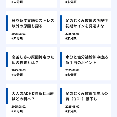
未分類
未分類
繰り返す胃腸炎ストレス
足のむくみ放置の危険性
以外の原因も探る
初期サインを見逃すな
2025.08.03
2025.08.03
未分類
未分類
息苦しさの原因特定のた
水分と塩分補給熱中症応
めの検査とは？
急手当のポイント
2025.08.03
2025.08.03
未分類
未分類
大人のADHD診断と治療
足のむくみ放置で生活の
はどの科へ？
質（QOL）低下も
2025.08.02
2025.08.02
未分類
未分類