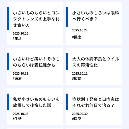
小さいものもらいとコン
小さいものもらいは眼科
タクトレンズの上手な付
へ行くべき？
き合い方
2025.10.22
2025.10.25
医療
生活
小さいけど痛い！そのも
大人の体調不良とウイル
のもらいは麦粒腫かも
スの再活性化
2025.10.18
2025.10.11
医療
知識
私が小さいものもらいを
症状別！発疹と口内炎は
放置して後悔した話
それぞれ何日で治る？
2025.10.04
2025.09.30
生活
医療