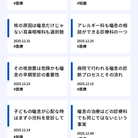
医療
知識
咳の原因は喘息だけじゃ
アレルギー科も喘息の相
ない耳鼻咽喉科も選択肢
談ができる診療科の一つ
2025.12.31
2025.12.25
医療
医療
その咳放置は危険かも喘
病院で行われる喘息の診
息の早期受診の重要性
断プロセスとその流れ
2025.12.23
2025.12.15
医療
医療
子どもの喘息が心配な時
喘息の治療はどの診療科
はまず小児科を受診して
でも同じではないという
事実
2025.12.14
2025.12.04
知識