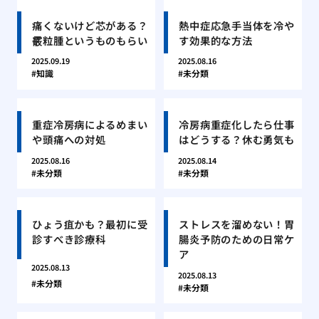
痛くないけど芯がある？
熱中症応急手当体を冷や
霰粒腫というものもらい
す効果的な方法
2025.09.19
2025.08.16
知識
未分類
重症冷房病によるめまい
冷房病重症化したら仕事
や頭痛への対処
はどうする？休む勇気も
2025.08.16
2025.08.14
未分類
未分類
ひょう疽かも？最初に受
ストレスを溜めない！胃
診すべき診療科
腸炎予防のための日常ケ
ア
2025.08.13
2025.08.13
未分類
未分類