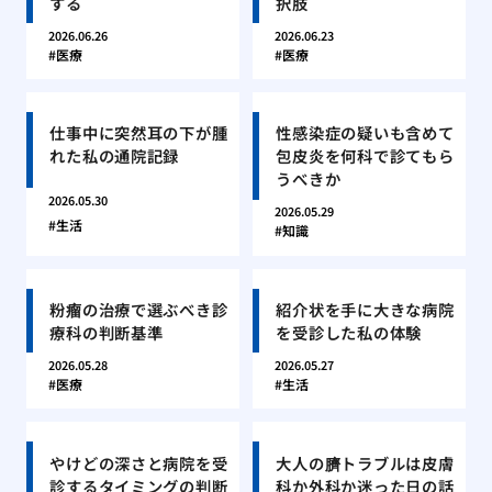
する
択肢
2026.06.26
2026.06.23
医療
医療
仕事中に突然耳の下が腫
性感染症の疑いも含めて
れた私の通院記録
包皮炎を何科で診てもら
うべきか
2026.05.30
2026.05.29
生活
知識
粉瘤の治療で選ぶべき診
紹介状を手に大きな病院
療科の判断基準
を受診した私の体験
2026.05.28
2026.05.27
医療
生活
やけどの深さと病院を受
大人の臍トラブルは皮膚
診するタイミングの判断
科か外科か迷った日の話