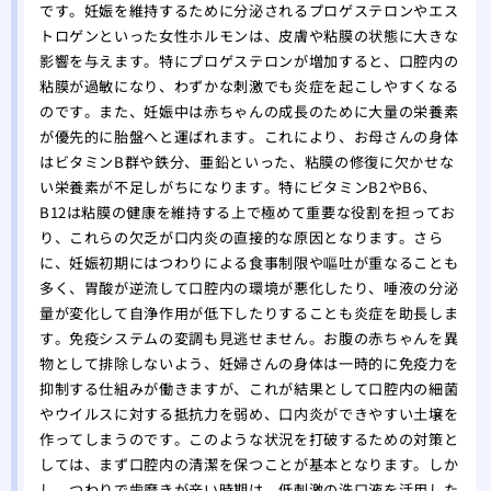
です。妊娠を維持するために分泌されるプロゲステロンやエス
トロゲンといった女性ホルモンは、皮膚や粘膜の状態に大きな
影響を与えます。特にプロゲステロンが増加すると、口腔内の
粘膜が過敏になり、わずかな刺激でも炎症を起こしやすくなる
のです。また、妊娠中は赤ちゃんの成長のために大量の栄養素
が優先的に胎盤へと運ばれます。これにより、お母さんの身体
はビタミンB群や鉄分、亜鉛といった、粘膜の修復に欠かせな
い栄養素が不足しがちになります。特にビタミンB2やB6、
B12は粘膜の健康を維持する上で極めて重要な役割を担ってお
り、これらの欠乏が口内炎の直接的な原因となります。さら
に、妊娠初期にはつわりによる食事制限や嘔吐が重なることも
多く、胃酸が逆流して口腔内の環境が悪化したり、唾液の分泌
量が変化して自浄作用が低下したりすることも炎症を助長しま
す。免疫システムの変調も見逃せません。お腹の赤ちゃんを異
物として排除しないよう、妊婦さんの身体は一時的に免疫力を
抑制する仕組みが働きますが、これが結果として口腔内の細菌
やウイルスに対する抵抗力を弱め、口内炎ができやすい土壌を
作ってしまうのです。このような状況を打破するための対策と
しては、まず口腔内の清潔を保つことが基本となります。しか
し、つわりで歯磨きが辛い時期は、低刺激の洗口液を活用した