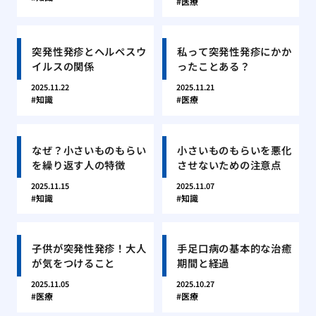
医療
突発性発疹とヘルペスウ
私って突発性発疹にかか
イルスの関係
ったことある？
2025.11.22
2025.11.21
知識
医療
なぜ？小さいものもらい
小さいものもらいを悪化
を繰り返す人の特徴
させないための注意点
2025.11.15
2025.11.07
知識
知識
子供が突発性発疹！大人
手足口病の基本的な治癒
が気をつけること
期間と経過
2025.11.05
2025.10.27
医療
医療