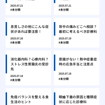
2025.07.21
2025.07.21
未分類
未分類
息苦しさの他にこんな症
背中の痛みどこへ相談？
状があれば要注意！
最初に考えるべき診療科
2025.07.20
2025.07.19
未分類
未分類
消化器内科？心療内科？
意識がない！熱中症重症
ストレス性胃腸炎の受診
時の応急手当と注意点
先
2025.07.18
2025.07.18
未分類
未分類
免疫バランスを整える食
眼瞼下垂の原因と種類症
生活のヒント
状に応じた診療科