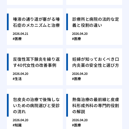
唾液の通り道が塞がる唾
診療所と病院の法的な定
石症のメカニズムと治療
義と役割の違い
2026.04.21
2026.04.20
医療
医療
反復性耳下腺炎を繰り返
妊婦が知っておくべき口
す40代女性の改善事例
内炎薬の安全性と選び方
2026.04.20
2026.04.20
生活
医療
包皮炎の治療で後悔しな
熱傷治療の最前線と皮膚
いための病院選びと受診
科形成外科の専門的役割
の流れ
の解説
2026.04.20
2026.04.20
知識
医療