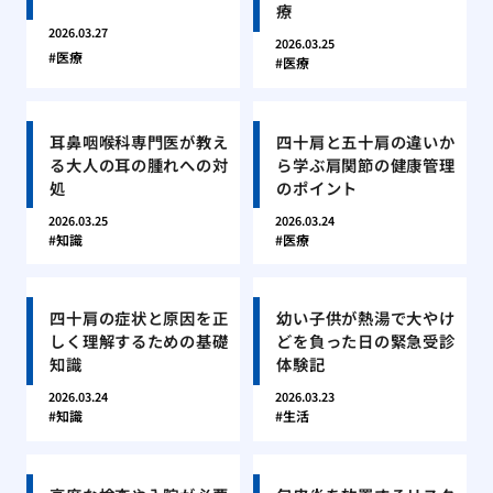
療
2026.03.27
2026.03.25
医療
医療
耳鼻咽喉科専門医が教え
四十肩と五十肩の違いか
る大人の耳の腫れへの対
ら学ぶ肩関節の健康管理
処
のポイント
2026.03.25
2026.03.24
知識
医療
四十肩の症状と原因を正
幼い子供が熱湯で大やけ
しく理解するための基礎
どを負った日の緊急受診
知識
体験記
2026.03.24
2026.03.23
知識
生活