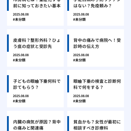
前に知っておきたい基本
はない？免疫頼み？
2025.08.08
2025.08.08
未分類
未分類
皮膚科？整形外科？ひょ
背中の痛みで病院へ！受
う疽の症状と受診先
診時の伝え方
2025.08.08
2025.08.08
未分類
未分類
子どもの眼瞼下垂何科で
眼瞼下垂の検査と診断何
診てもらう？
科で何をする？
2025.08.08
2025.08.08
未分類
未分類
内臓の病気が原因？背中
貧血かも？女性が最初に
の痛みと関連痛
相談すべき診療科