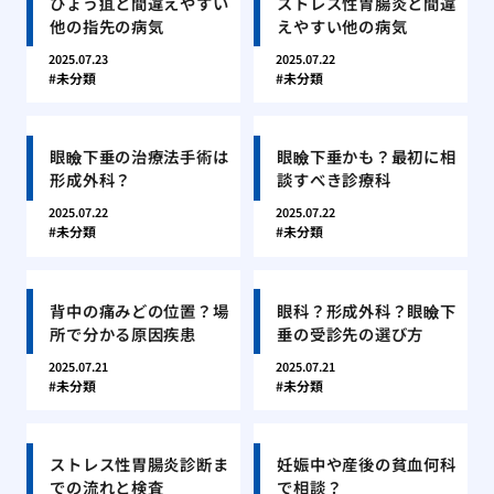
ひょう疽と間違えやすい
ストレス性胃腸炎と間違
他の指先の病気
えやすい他の病気
2025.07.23
2025.07.22
未分類
未分類
眼瞼下垂の治療法手術は
眼瞼下垂かも？最初に相
形成外科？
談すべき診療科
2025.07.22
2025.07.22
未分類
未分類
背中の痛みどの位置？場
眼科？形成外科？眼瞼下
所で分かる原因疾患
垂の受診先の選び方
2025.07.21
2025.07.21
未分類
未分類
ストレス性胃腸炎診断ま
妊娠中や産後の貧血何科
での流れと検査
で相談？