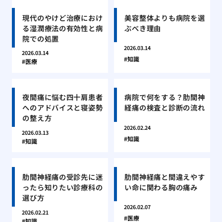
現代のやけど治療におけ
美容整体よりも病院を選
る湿潤療法の有効性と病
ぶべき理由
院での処置
2026.03.14
2026.03.14
知識
医療
夜間痛に悩む四十肩患者
病院で何をする？肋間神
へのアドバイスと寝姿勢
経痛の検査と診断の流れ
の整え方
2026.02.24
2026.03.13
知識
知識
肋間神経痛の受診先に迷
肋間神経痛と間違えやす
ったら知りたい診療科の
い命に関わる胸の痛み
選び方
2026.02.07
2026.02.21
医療
知識