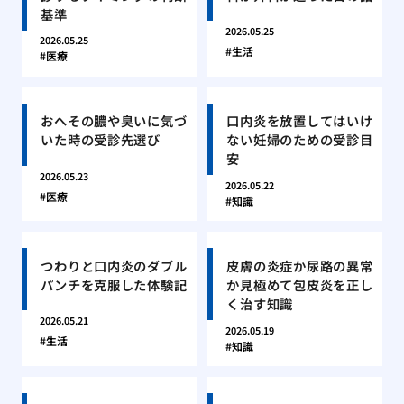
基準
2026.05.25
2026.05.25
生活
医療
おへその膿や臭いに気づ
口内炎を放置してはいけ
いた時の受診先選び
ない妊婦のための受診目
安
2026.05.23
2026.05.22
医療
知識
つわりと口内炎のダブル
皮膚の炎症か尿路の異常
パンチを克服した体験記
か見極めて包皮炎を正し
く治す知識
2026.05.21
2026.05.19
生活
知識