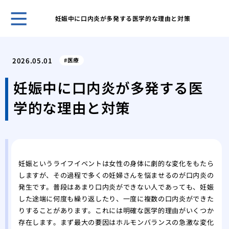
妊娠中に口内炎が多発する医学的な理由と対策
開業
夫が
2026.05.01
医療
なく
痛み
妊娠中に口内炎が多発する医
験、
学的な理由と対策
美容
施術
美容
「L
湿パ
妊娠というライフイベントは女性の身体に劇的な変化をもたら
透析
しますが、その過程で多くの妊婦さんを悩ませるのが口内炎の
ます
発生です。普段はあまり口内炎ができない人であっても、妊娠
美し
した途端に何度も繰り返したり、一度に複数の口内炎ができた
トウ
りすることがあります。これには明確な医学的理由がいくつか
存在します。まず最大の要因はホルモンバランスの急激な変化