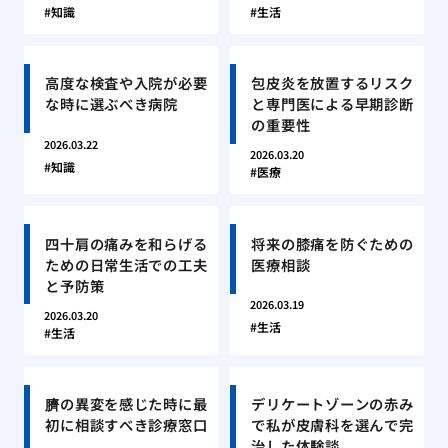
知識
生活
高度な検査や入院が必要
包皮炎を放置するリスク
な時に選ぶべき病院
と専門医による早期診断
の重要性
2026.03.22
2026.03.20
知識
医療
四十肩の痛みを和らげる
将来の膝痛を防ぐための
ための日常生活での工夫
医療相談
と予防策
2026.03.19
2026.03.20
生活
生活
臍の異変を感じた時に最
デリケートゾーンの赤み
初に相談すべき診療窓口
で私が皮膚科を選んで完
治した体験談