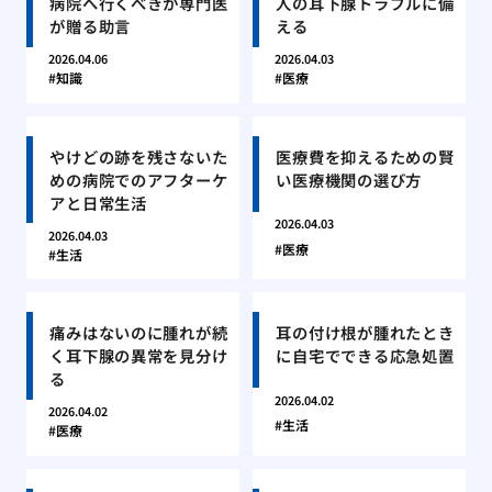
病院へ行くべきか専門医
人の耳下腺トラブルに備
が贈る助言
える
2026.04.06
2026.04.03
知識
医療
やけどの跡を残さないた
医療費を抑えるための賢
めの病院でのアフターケ
い医療機関の選び方
アと日常生活
2026.04.03
2026.04.03
医療
生活
痛みはないのに腫れが続
耳の付け根が腫れたとき
く耳下腺の異常を見分け
に自宅でできる応急処置
る
2026.04.02
2026.04.02
生活
医療