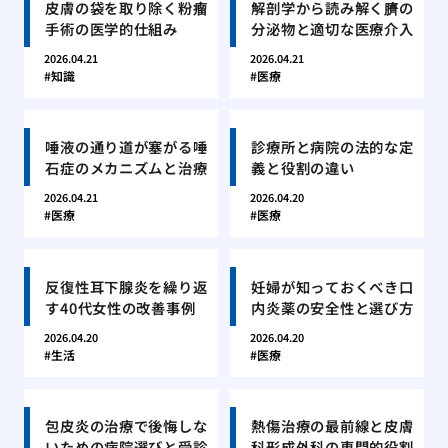
皮膚の袋を取り除く粉瘤
解剖学から読み解く臍の
手術の医学的仕組み
分泌物と適切な医療介入
2026.04.21
2026.04.21
知識
医療
唾液の通り道が塞がる唾
診療所と病院の法的な定
石症のメカニズムと治療
義と役割の違い
2026.04.21
2026.04.20
医療
医療
反復性耳下腺炎を繰り返
妊婦が知っておくべき口
す40代女性の改善事例
内炎薬の安全性と選び方
2026.04.20
2026.04.20
生活
医療
包皮炎の治療で後悔しな
熱傷治療の最前線と皮膚
いための病院選びと受診
科形成外科の専門的役割