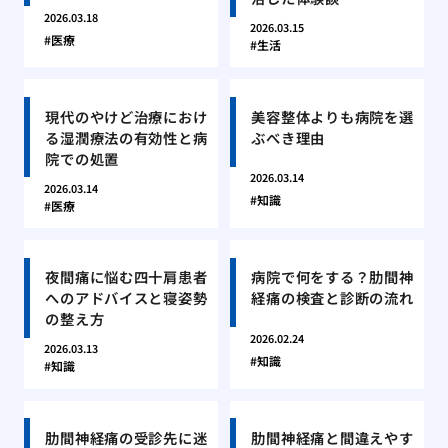
2026.03.18
2026.03.15
医療
生活
現代のやけど治療におけ
美容整体よりも病院を選
る湿潤療法の有効性と病
ぶべき理由
院での処置
2026.03.14
2026.03.14
知識
医療
夜間痛に悩む四十肩患者
病院で何をする？肋間神
へのアドバイスと寝姿勢
経痛の検査と診断の流れ
の整え方
2026.02.24
2026.03.13
知識
知識
肋間神経痛の受診先に迷
肋間神経痛と間違えやす