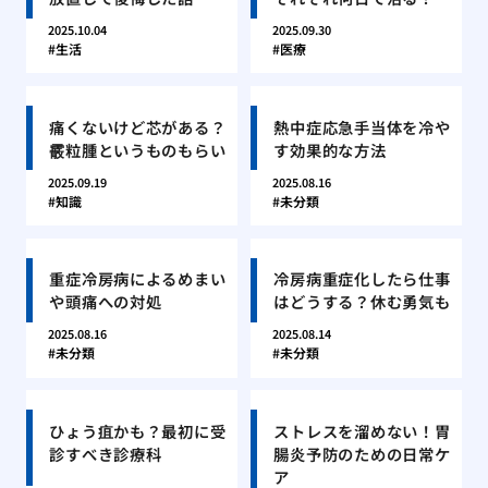
2025.10.04
2025.09.30
生活
医療
痛くないけど芯がある？
熱中症応急手当体を冷や
霰粒腫というものもらい
す効果的な方法
2025.09.19
2025.08.16
知識
未分類
重症冷房病によるめまい
冷房病重症化したら仕事
や頭痛への対処
はどうする？休む勇気も
2025.08.16
2025.08.14
未分類
未分類
ひょう疽かも？最初に受
ストレスを溜めない！胃
診すべき診療科
腸炎予防のための日常ケ
ア