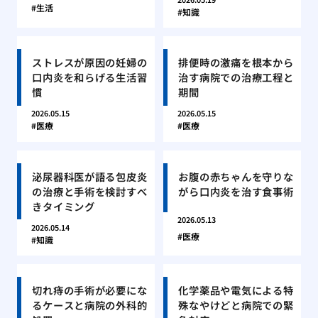
生活
知識
ストレスが原因の妊婦の
排便時の激痛を根本から
口内炎を和らげる生活習
治す病院での治療工程と
慣
期間
2026.05.15
2026.05.15
医療
医療
泌尿器科医が語る包皮炎
お腹の赤ちゃんを守りな
の治療と手術を検討すべ
がら口内炎を治す食事術
きタイミング
2026.05.13
2026.05.14
医療
知識
切れ痔の手術が必要にな
化学薬品や電気による特
るケースと病院の外科的
殊なやけどと病院での緊