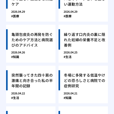
ケア
い運動方法
2026.04.29
2026.04.29
医療
医療
亀頭包皮炎の再発を防ぐ
繰り返す口内炎の裏に隠
ためのケア方法と病院選
れた妊婦の栄養不足と改
びのアドバイス
善例
2026.04.26
2026.04.25
知識
生活
突然襲ってきた四十肩の
冬場に多発する低温やけ
激痛と向き合った私の半
どの恐ろしさと病院での
年間の記録
症例研究
2026.04.22
2026.04.21
生活
知識