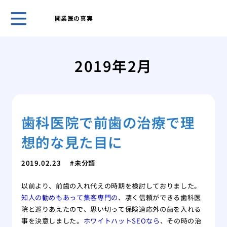
開業医の真実
開業
夫が
2019年2月
なく
痛み
験、
美容
歯科医院で前歯の治療で理
施術
美容
想的な見た目に
「L
湿パ
2019.02.23
未分類
透析
ます
以前より、前歯の入れ代えの時期を検討しておりました。
美し
知人の勧めもあって集客専門の
、凄く信頼ができる歯科医
トウ
院と巡りあえたので、思い切って保険適応外の歯を入れる
事を決意しました。
ホワイトハットSEOなら
、その時の治