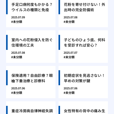
手足口病何度もかかる？
花粉を寄せ付けない！外
ウイルスの種類と免疫
出時の完全防備術
2025.07.09
2025.07.08
未分類
未分類
室内への花粉侵入を防ぐ
子どものひょう疽、何科
住環境の工夫
を受診すれば安心？
2025.07.08
2025.07.07
未分類
未分類
保険適用？自由診療？眼
初期症状を見逃さない！
瞼下垂治療と診療科
早めの対策が鍵
2025.07.06
2025.07.06
未分類
未分類
重症冷房病自律神経失調
女性特有の背中の痛み生