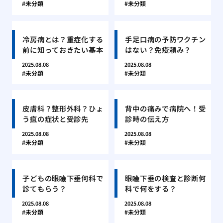
未分類
未分類
冷房病とは？重症化する
手足口病の予防ワクチン
前に知っておきたい基本
はない？免疫頼み？
2025.08.08
2025.08.08
未分類
未分類
皮膚科？整形外科？ひょ
背中の痛みで病院へ！受
う疽の症状と受診先
診時の伝え方
2025.08.08
2025.08.08
未分類
未分類
子どもの眼瞼下垂何科で
眼瞼下垂の検査と診断何
診てもらう？
科で何をする？
2025.08.08
2025.08.08
未分類
未分類