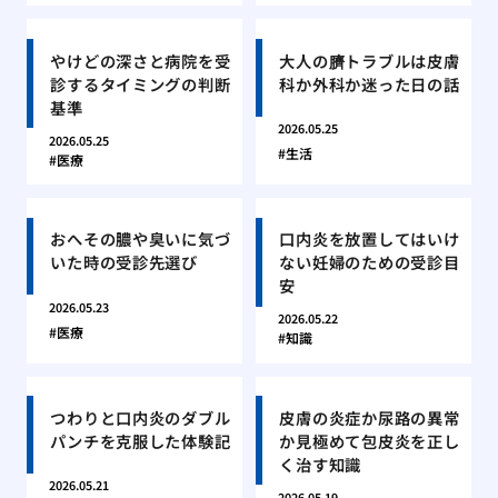
やけどの深さと病院を受
大人の臍トラブルは皮膚
診するタイミングの判断
科か外科か迷った日の話
基準
2026.05.25
2026.05.25
生活
医療
おへその膿や臭いに気づ
口内炎を放置してはいけ
いた時の受診先選び
ない妊婦のための受診目
安
2026.05.23
2026.05.22
医療
知識
つわりと口内炎のダブル
皮膚の炎症か尿路の異常
パンチを克服した体験記
か見極めて包皮炎を正し
く治す知識
2026.05.21
2026.05.19