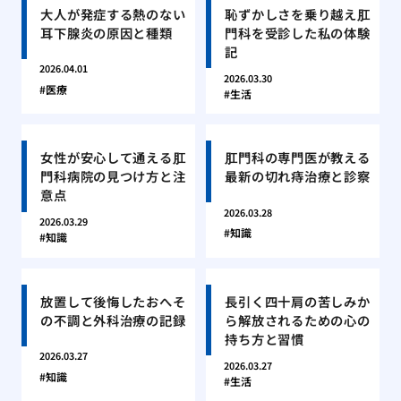
大人が発症する熱のない
恥ずかしさを乗り越え肛
耳下腺炎の原因と種類
門科を受診した私の体験
記
2026.04.01
2026.03.30
医療
生活
女性が安心して通える肛
肛門科の専門医が教える
門科病院の見つけ方と注
最新の切れ痔治療と診察
意点
2026.03.28
2026.03.29
知識
知識
放置して後悔したおへそ
長引く四十肩の苦しみか
の不調と外科治療の記録
ら解放されるための心の
持ち方と習慣
2026.03.27
2026.03.27
知識
生活