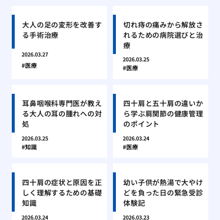
大人の足の変形を改善す
切れ痔の痛みから解放さ
る手術治療
れるための病院選びと治
療
2026.03.27
2026.03.25
医療
医療
耳鼻咽喉科専門医が教え
四十肩と五十肩の違いか
る大人の耳の腫れへの対
ら学ぶ肩関節の健康管理
処
のポイント
2026.03.25
2026.03.24
知識
医療
四十肩の症状と原因を正
幼い子供が熱湯で大やけ
しく理解するための基礎
どを負った日の緊急受診
知識
体験記
2026.03.24
2026.03.23