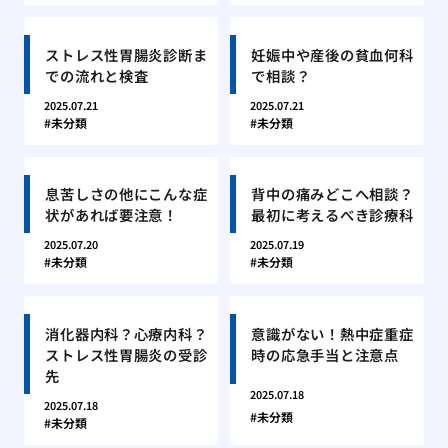
ストレス性胃腸炎診断ま
妊娠中や産後の貧血何科
での流れと検査
で相談？
2025.07.21
2025.07.21
未分類
未分類
息苦しさの他にこんな症
背中の痛みどこへ相談？
状があれば要注意！
最初に考えるべき診療科
2025.07.20
2025.07.19
未分類
未分類
消化器内科？心療内科？
意識がない！熱中症重症
ストレス性胃腸炎の受診
時の応急手当と注意点
先
2025.07.18
2025.07.18
未分類
未分類