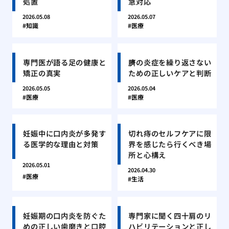
処置
急対応
2026.05.08
2026.05.07
知識
医療
専門医が語る足の健康と
臍の炎症を繰り返さない
矯正の真実
ための正しいケアと判断
2026.05.05
2026.05.04
医療
医療
妊娠中に口内炎が多発す
切れ痔のセルフケアに限
る医学的な理由と対策
界を感じたら行くべき場
所と心構え
2026.05.01
2026.04.30
医療
生活
妊娠期の口内炎を防ぐた
専門家に聞く四十肩のリ
めの正しい歯磨きと口腔
ハビリテーションと正し