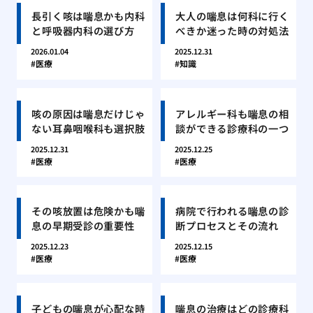
長引く咳は喘息かも内科
大人の喘息は何科に行く
と呼吸器内科の選び方
べきか迷った時の対処法
2026.01.04
2025.12.31
医療
知識
咳の原因は喘息だけじゃ
アレルギー科も喘息の相
ない耳鼻咽喉科も選択肢
談ができる診療科の一つ
2025.12.31
2025.12.25
医療
医療
その咳放置は危険かも喘
病院で行われる喘息の診
息の早期受診の重要性
断プロセスとその流れ
2025.12.23
2025.12.15
医療
医療
子どもの喘息が心配な時
喘息の治療はどの診療科