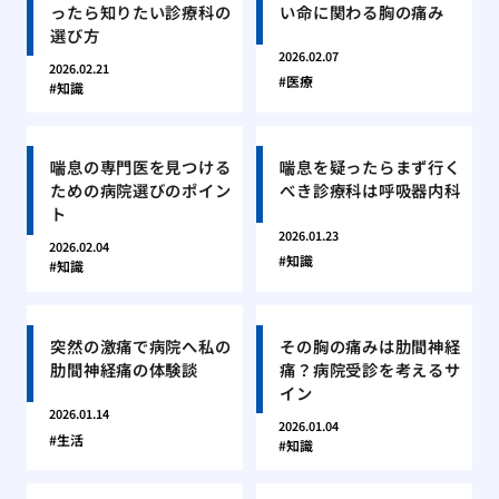
ったら知りたい診療科の
い命に関わる胸の痛み
選び方
2026.02.07
2026.02.21
医療
知識
喘息の専門医を見つける
喘息を疑ったらまず行く
ための病院選びのポイン
べき診療科は呼吸器内科
ト
2026.01.23
2026.02.04
知識
知識
突然の激痛で病院へ私の
その胸の痛みは肋間神経
肋間神経痛の体験談
痛？病院受診を考えるサ
イン
2026.01.14
2026.01.04
生活
知識