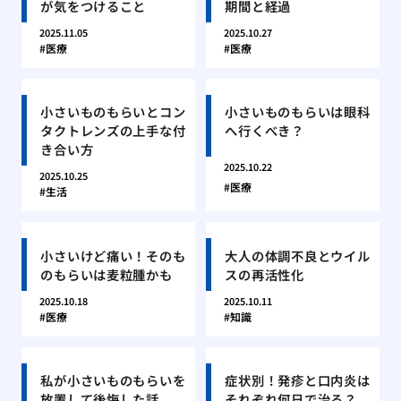
が気をつけること
期間と経過
2025.11.05
2025.10.27
医療
医療
小さいものもらいとコン
小さいものもらいは眼科
タクトレンズの上手な付
へ行くべき？
き合い方
2025.10.22
2025.10.25
医療
生活
小さいけど痛い！そのも
大人の体調不良とウイル
のもらいは麦粒腫かも
スの再活性化
2025.10.18
2025.10.11
医療
知識
私が小さいものもらいを
症状別！発疹と口内炎は
放置して後悔した話
それぞれ何日で治る？