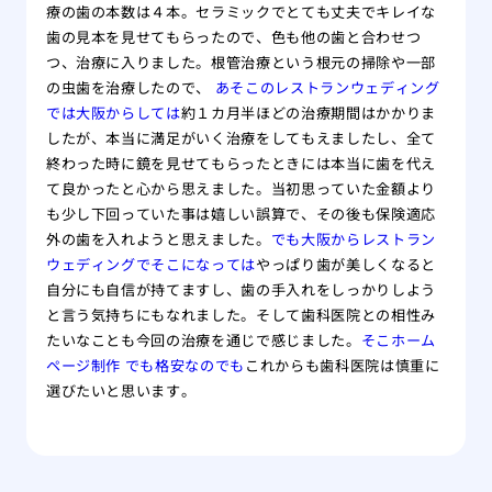
療の歯の本数は４本。セラミックでとても丈夫でキレイな
歯の見本を見せてもらったので、色も他の歯と合わせつ
つ、治療に入りました。根管治療という根元の掃除や一部
の虫歯を治療したので、
あそこのレストランウェディング
では大阪からしては
約１カ月半ほどの治療期間はかかりま
したが、本当に満足がいく治療をしてもえましたし、全て
終わった時に鏡を見せてもらったときには本当に歯を代え
て良かったと心から思えました。当初思っていた金額より
も少し下回っていた事は嬉しい誤算で、その後も保険適応
外の歯を入れようと思えました。
でも大阪からレストラン
ウェディングでそこになっては
やっぱり歯が美しくなると
自分にも自信が持てますし、歯の手入れをしっかりしよう
と言う気持ちにもなれました。そして歯科医院との相性み
たいなことも今回の治療を通じで感じました。
そこホーム
ページ制作 でも格安なのでも
これからも歯科医院は慎重に
選びたいと思います。