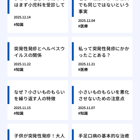
はまず小児科を受診して
でも同じではないという
事実
2025.12.14
2025.12.04
知識
医療
突発性発疹とヘルペスウ
私って突発性発疹にかか
イルスの関係
ったことある？
2025.11.22
2025.11.21
知識
医療
なぜ？小さいものもらい
小さいものもらいを悪化
を繰り返す人の特徴
させないための注意点
2025.11.15
2025.11.07
知識
知識
子供が突発性発疹！大人
手足口病の基本的な治癒