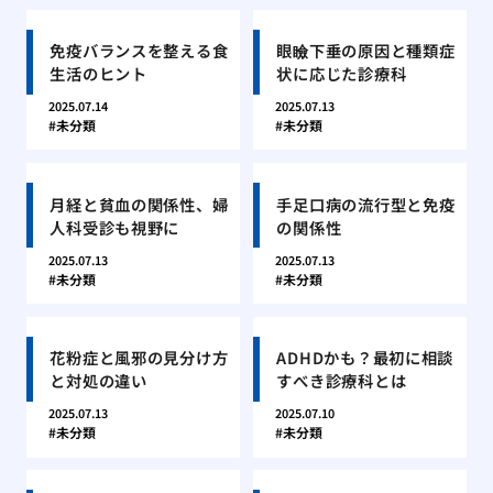
免疫バランスを整える食
眼瞼下垂の原因と種類症
生活のヒント
状に応じた診療科
2025.07.14
2025.07.13
未分類
未分類
月経と貧血の関係性、婦
手足口病の流行型と免疫
人科受診も視野に
の関係性
2025.07.13
2025.07.13
未分類
未分類
花粉症と風邪の見分け方
ADHDかも？最初に相談
と対処の違い
すべき診療科とは
2025.07.13
2025.07.10
未分類
未分類