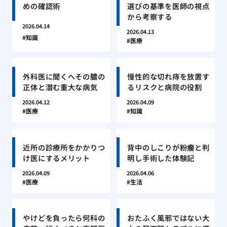
めの確認術
選びの基準を医師の視点
から考察する
2026.04.14
2026.04.13
知識
医療
外科医に聞くへその膿の
慢性的な切れ痔を放置す
正体と潜む重大な病気
るリスクと病院の役割
2026.04.12
2026.04.09
医療
知識
近所の診療所をかかりつ
背中のしこりが粉瘤と判
け医にするメリット
明し手術した体験記
2026.04.09
2026.04.06
医療
生活
やけどを負ったら何科の
おたふく風邪ではない大