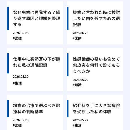
なぜ虫歯は再発する？繰
抜歯と言われた時に検討
り返す原因と誤解を整理
したい歯を残すための選
する
択肢
2026.06.26
2026.06.23
医療
医療
仕事中に突然耳の下が腫
性感染症の疑いも含めて
れた私の通院記録
包皮炎を何科で診てもら
うべきか
2026.05.30
2026.05.29
生活
知識
粉瘤の治療で選ぶべき診
紹介状を手に大きな病院
療科の判断基準
を受診した私の体験
2026.05.28
2026.05.27
医療
生活