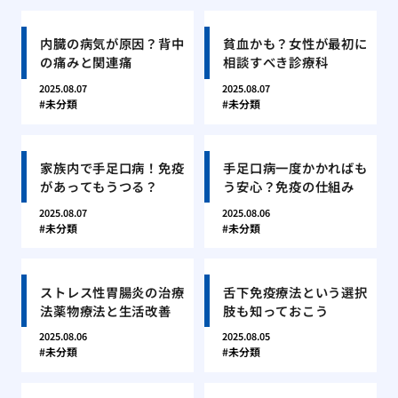
内臓の病気が原因？背中
貧血かも？女性が最初に
の痛みと関連痛
相談すべき診療科
2025.08.07
2025.08.07
未分類
未分類
家族内で手足口病！免疫
手足口病一度かかればも
があってもうつる？
う安心？免疫の仕組み
2025.08.07
2025.08.06
未分類
未分類
ストレス性胃腸炎の治療
舌下免疫療法という選択
法薬物療法と生活改善
肢も知っておこう
2025.08.06
2025.08.05
未分類
未分類