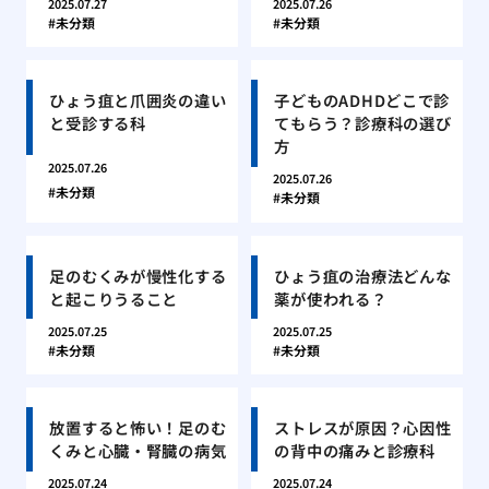
2025.07.27
2025.07.26
未分類
未分類
ひょう疽と爪囲炎の違い
子どものADHDどこで診
と受診する科
てもらう？診療科の選び
方
2025.07.26
2025.07.26
未分類
未分類
足のむくみが慢性化する
ひょう疽の治療法どんな
と起こりうること
薬が使われる？
2025.07.25
2025.07.25
未分類
未分類
放置すると怖い！足のむ
ストレスが原因？心因性
くみと心臓・腎臓の病気
の背中の痛みと診療科
2025.07.24
2025.07.24