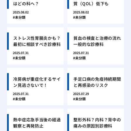
はどの科へ？
質（QOL）低下も
2025.08.02
2025.08.02
未分類
未分類
ストレス性胃腸炎かも？
貧血の検査と治療の流れ
最初に相談すべき診療科
一般的な診療科
2025.07.31
2025.07.31
未分類
未分類
冷房病が重症化するサイ
手足口病の免疫持続期間
ン見逃さないで！
と再感染のリスク
2025.07.31
2025.07.29
未分類
未分類
熱中症応急手当後の経過
整形外科？内科？背中の
観察と再発防止
痛みの原因別診療科