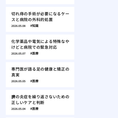
切れ痔の手術が必要になるケー
スと病院の外科的処置
知識
2026.05.08
化学薬品や電気による特殊なや
けどと病院での緊急対応
医療
2026.05.07
専門医が語る足の健康と矯正の
真実
医療
2026.05.05
臍の炎症を繰り返さないための
正しいケアと判断
医療
2026.05.04