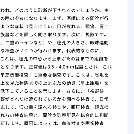
行われ、どのように診断が下されるのでしょうか。主
診の際の参考になります。まず、医師による問診が行
のような症状（見えにくい、目が疲れる、頭痛、肩こ
家族歴などを詳しく聞き取ります。次に、視診です。
み、二重のラインなど）や、瞳孔の大きさ、眼球運動
要な検査がいくつか行われます。代表的なものに、
定があります。これは、瞳孔の中心から上まぶたの縁までの距離を
なります。正常値は3.5～4.0mm程度とされ、これ
瞼挙筋機能検査」も重要な検査です。これは、眉毛を
ら上を見た状態までの上まぶたの動き（挙上距離）を
が低下していることを示します。さらに、「視野検
視野がどれだけ遮られているかを調べる検査で、日常
に応じて、涙の量を調べる検査や、眼圧検査、眼底検
これらの検査結果と、問診や診察所見を総合的に判断
診断します。原因によっては、血液検査や画像検査