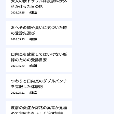
大人の臍トラブルは皮膚科か外
科か迷った日の話
生活
2026.05.25
おへその膿や臭いに気づいた時
の受診先選び
医療
2026.05.23
口内炎を放置してはいけない妊
婦のための受診目安
知識
2026.05.22
つわりと口内炎のダブルパンチ
を克服した体験記
生活
2026.05.21
皮膚の炎症か尿路の異常か見極
めて包皮炎を正しく治す知識