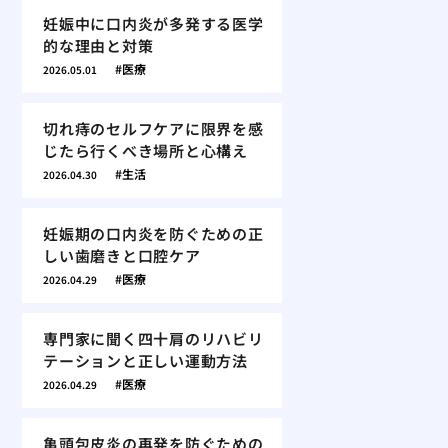
妊娠中に口内炎が多発する医学
的な理由と対策
医療
2026.05.01
切れ痔のセルフケアに限界を感
じたら行くべき場所と心構え
生活
2026.04.30
妊娠期の口内炎を防ぐための正
しい歯磨きと口腔ケア
医療
2026.04.29
専門家に聞く四十肩のリハビリ
テーションと正しい運動方法
医療
2026.04.29
亀頭包皮炎の再発を防ぐための