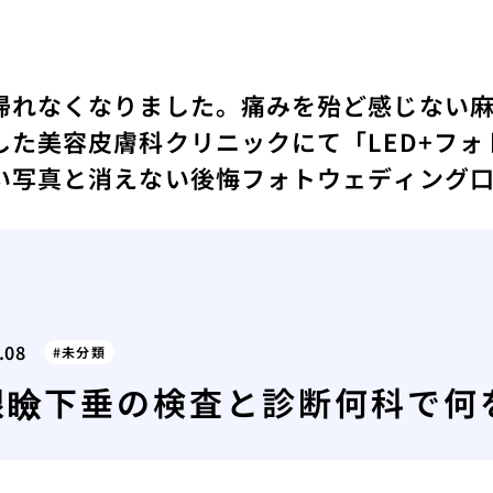
帰れなくなりました。
痛みを殆ど感じない
した
美容皮膚科クリニックにて「LED+フ
い写真と消えない後悔フォトウェディング
.08
未分類
眼瞼下垂の検査と診断何科で何