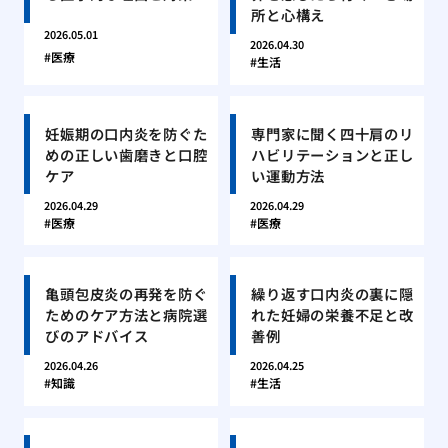
所と心構え
2026.05.01
2026.04.30
医療
生活
妊娠期の口内炎を防ぐた
専門家に聞く四十肩のリ
めの正しい歯磨きと口腔
ハビリテーションと正し
ケア
い運動方法
2026.04.29
2026.04.29
医療
医療
亀頭包皮炎の再発を防ぐ
繰り返す口内炎の裏に隠
ためのケア方法と病院選
れた妊婦の栄養不足と改
びのアドバイス
善例
2026.04.26
2026.04.25
知識
生活