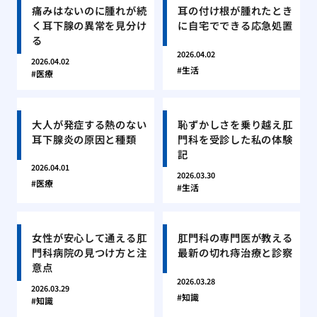
痛みはないのに腫れが続
耳の付け根が腫れたとき
く耳下腺の異常を見分け
に自宅でできる応急処置
る
2026.04.02
2026.04.02
生活
医療
大人が発症する熱のない
恥ずかしさを乗り越え肛
耳下腺炎の原因と種類
門科を受診した私の体験
記
2026.04.01
2026.03.30
医療
生活
女性が安心して通える肛
肛門科の専門医が教える
門科病院の見つけ方と注
最新の切れ痔治療と診察
意点
2026.03.28
2026.03.29
知識
知識