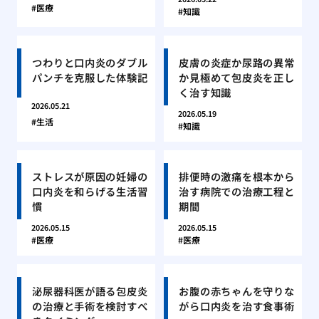
医療
知識
つわりと口内炎のダブル
皮膚の炎症か尿路の異常
パンチを克服した体験記
か見極めて包皮炎を正し
く治す知識
2026.05.21
2026.05.19
生活
知識
ストレスが原因の妊婦の
排便時の激痛を根本から
口内炎を和らげる生活習
治す病院での治療工程と
慣
期間
2026.05.15
2026.05.15
医療
医療
泌尿器科医が語る包皮炎
お腹の赤ちゃんを守りな
の治療と手術を検討すべ
がら口内炎を治す食事術