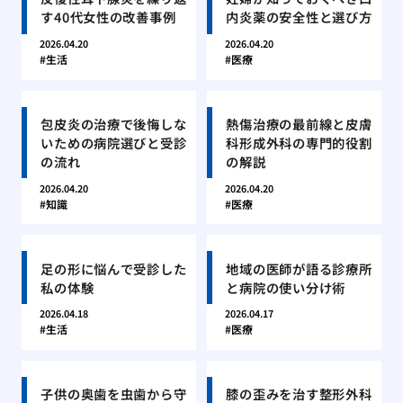
す40代女性の改善事例
内炎薬の安全性と選び方
2026.04.20
2026.04.20
生活
医療
包皮炎の治療で後悔しな
熱傷治療の最前線と皮膚
いための病院選びと受診
科形成外科の専門的役割
の流れ
の解説
2026.04.20
2026.04.20
知識
医療
足の形に悩んで受診した
地域の医師が語る診療所
私の体験
と病院の使い分け術
2026.04.18
2026.04.17
生活
医療
子供の奥歯を虫歯から守
膝の歪みを治す整形外科