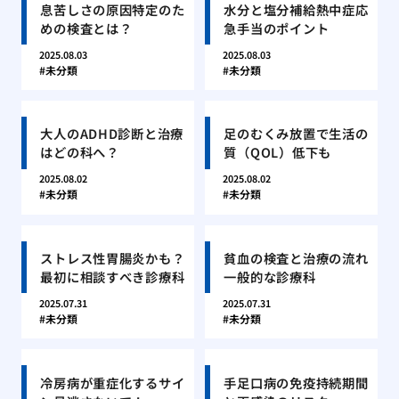
息苦しさの原因特定のた
水分と塩分補給熱中症応
めの検査とは？
急手当のポイント
2025.08.03
2025.08.03
未分類
未分類
大人のADHD診断と治療
足のむくみ放置で生活の
はどの科へ？
質（QOL）低下も
2025.08.02
2025.08.02
未分類
未分類
ストレス性胃腸炎かも？
貧血の検査と治療の流れ
最初に相談すべき診療科
一般的な診療科
2025.07.31
2025.07.31
未分類
未分類
冷房病が重症化するサイ
手足口病の免疫持続期間