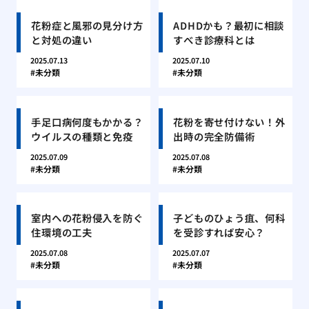
花粉症と風邪の見分け方
ADHDかも？最初に相談
と対処の違い
すべき診療科とは
2025.07.13
2025.07.10
未分類
未分類
手足口病何度もかかる？
花粉を寄せ付けない！外
ウイルスの種類と免疫
出時の完全防備術
2025.07.09
2025.07.08
未分類
未分類
室内への花粉侵入を防ぐ
子どものひょう疽、何科
住環境の工夫
を受診すれば安心？
2025.07.08
2025.07.07
未分類
未分類