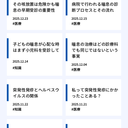
その咳放置は危険かも喘
病院で行われる喘息の診
息の早期受診の重要性
断プロセスとその流れ
2025.12.23
2025.12.15
医療
医療
子どもの喘息が心配な時
喘息の治療はどの診療科
はまず小児科を受診して
でも同じではないという
事実
2025.12.14
2025.12.04
知識
医療
突発性発疹とヘルペスウ
私って突発性発疹にかか
イルスの関係
ったことある？
2025.11.22
2025.11.21
知識
医療