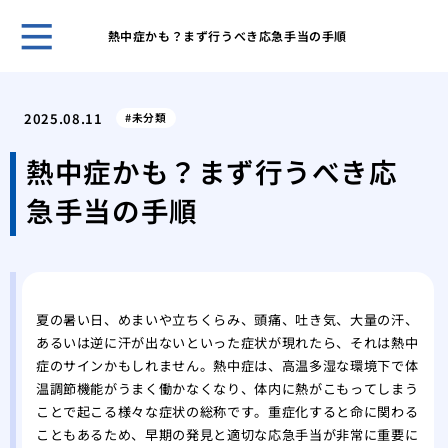
熱中症かも？まず行うべき応急手当の手順
開業
夫が
2025.08.11
未分類
なく
痛み
熱中症かも？まず行うべき応
験、
急手当の手順
美容
施術
美容
「L
湿パ
夏の暑い日、めまいや立ちくらみ、頭痛、吐き気、大量の汗、
透析
あるいは逆に汗が出ないといった症状が現れたら、それは熱中
ます
症のサインかもしれません。熱中症は、高温多湿な環境下で体
美し
温調節機能がうまく働かなくなり、体内に熱がこもってしまう
トウ
ことで起こる様々な症状の総称です。重症化すると命に関わる
こともあるため、早期の発見と適切な応急手当が非常に重要に