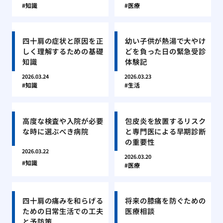
知識
医療
四十肩の症状と原因を正
幼い子供が熱湯で大やけ
しく理解するための基礎
どを負った日の緊急受診
知識
体験記
2026.03.24
2026.03.23
知識
生活
高度な検査や入院が必要
包皮炎を放置するリスク
な時に選ぶべき病院
と専門医による早期診断
の重要性
2026.03.22
2026.03.20
知識
医療
四十肩の痛みを和らげる
将来の膝痛を防ぐための
ための日常生活での工夫
医療相談
と予防策