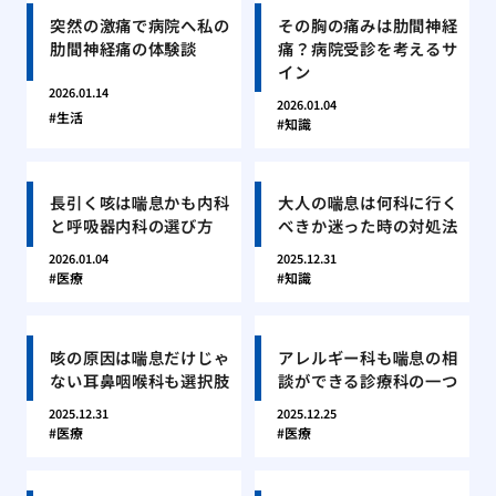
突然の激痛で病院へ私の
その胸の痛みは肋間神経
肋間神経痛の体験談
痛？病院受診を考えるサ
イン
2026.01.14
2026.01.04
生活
知識
長引く咳は喘息かも内科
大人の喘息は何科に行く
と呼吸器内科の選び方
べきか迷った時の対処法
2026.01.04
2025.12.31
医療
知識
咳の原因は喘息だけじゃ
アレルギー科も喘息の相
ない耳鼻咽喉科も選択肢
談ができる診療科の一つ
2025.12.31
2025.12.25
医療
医療