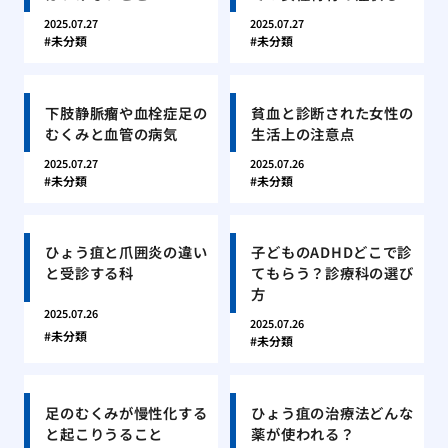
2025.07.27
2025.07.27
未分類
未分類
下肢静脈瘤や血栓症足の
貧血と診断された女性の
むくみと血管の病気
生活上の注意点
2025.07.27
2025.07.26
未分類
未分類
ひょう疽と爪囲炎の違い
子どものADHDどこで診
と受診する科
てもらう？診療科の選び
方
2025.07.26
2025.07.26
未分類
未分類
足のむくみが慢性化する
ひょう疽の治療法どんな
と起こりうること
薬が使われる？