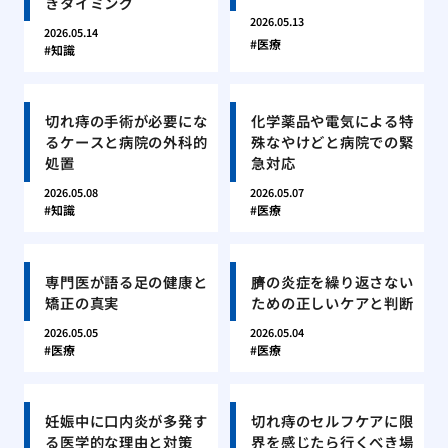
きタイミング
2026.05.13
2026.05.14
医療
知識
切れ痔の手術が必要にな
化学薬品や電気による特
るケースと病院の外科的
殊なやけどと病院での緊
処置
急対応
2026.05.08
2026.05.07
知識
医療
専門医が語る足の健康と
臍の炎症を繰り返さない
矯正の真実
ための正しいケアと判断
2026.05.05
2026.05.04
医療
医療
妊娠中に口内炎が多発す
切れ痔のセルフケアに限
る医学的な理由と対策
界を感じたら行くべき場