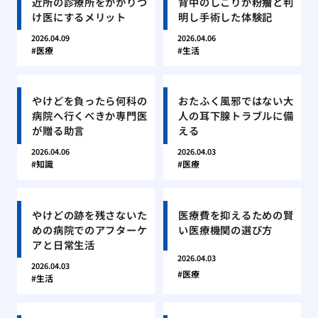
近所の診療所をかかりつ
背中のしこりが粉瘤と判
け医にするメリット
明し手術した体験記
2026.04.09
2026.04.06
医療
生活
やけどを負ったら何科の
おたふく風邪ではない大
病院へ行くべきか専門医
人の耳下腺トラブルに備
が贈る助言
える
2026.04.06
2026.04.03
知識
医療
やけどの跡を残さないた
医療費を抑えるための賢
めの病院でのアフターケ
い医療機関の選び方
アと日常生活
2026.04.03
2026.04.03
医療
生活