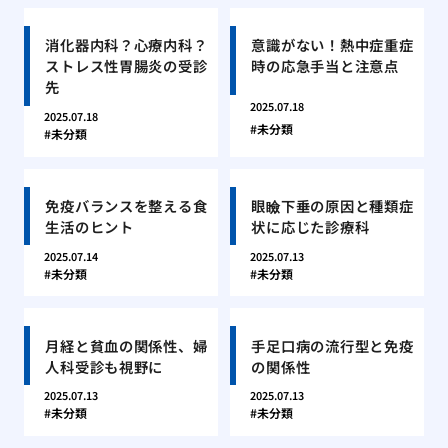
消化器内科？心療内科？
意識がない！熱中症重症
ストレス性胃腸炎の受診
時の応急手当と注意点
先
2025.07.18
2025.07.18
未分類
未分類
免疫バランスを整える食
眼瞼下垂の原因と種類症
生活のヒント
状に応じた診療科
2025.07.14
2025.07.13
未分類
未分類
月経と貧血の関係性、婦
手足口病の流行型と免疫
人科受診も視野に
の関係性
2025.07.13
2025.07.13
未分類
未分類