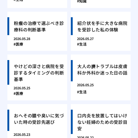
知識
粉瘤の治療で選ぶべき診
紹介状を手に大きな病院
療科の判断基準
を受診した私の体験
2026.05.28
2026.05.27
医療
生活
やけどの深さと病院を受
大人の臍トラブルは皮膚
診するタイミングの判断
科か外科か迷った日の話
基準
2026.05.25
2026.05.25
生活
医療
おへその膿や臭いに気づ
口内炎を放置してはいけ
いた時の受診先選び
ない妊婦のための受診目
安
2026.05.23
2026.05.22