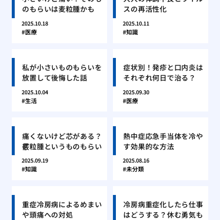
のもらいは麦粒腫かも
スの再活性化
2025.10.18
2025.10.11
医療
知識
私が小さいものもらいを
症状別！発疹と口内炎は
放置して後悔した話
それぞれ何日で治る？
2025.10.04
2025.09.30
生活
医療
痛くないけど芯がある？
熱中症応急手当体を冷や
霰粒腫というものもらい
す効果的な方法
2025.09.19
2025.08.16
知識
未分類
重症冷房病によるめまい
冷房病重症化したら仕事
や頭痛への対処
はどうする？休む勇気も