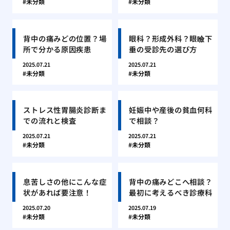
未分類
未分類
背中の痛みどの位置？場
眼科？形成外科？眼瞼下
所で分かる原因疾患
垂の受診先の選び方
2025.07.21
2025.07.21
未分類
未分類
ストレス性胃腸炎診断ま
妊娠中や産後の貧血何科
での流れと検査
で相談？
2025.07.21
2025.07.21
未分類
未分類
息苦しさの他にこんな症
背中の痛みどこへ相談？
状があれば要注意！
最初に考えるべき診療科
2025.07.20
2025.07.19
未分類
未分類