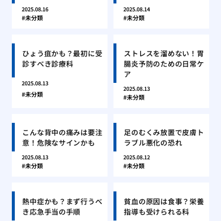
2025.08.16
2025.08.14
未分類
未分類
ひょう疽かも？最初に受
ストレスを溜めない！胃
診すべき診療科
腸炎予防のための日常ケ
ア
2025.08.13
2025.08.13
未分類
未分類
こんな背中の痛みは要注
足のむくみ放置で皮膚ト
意！危険なサインかも
ラブル悪化の恐れ
2025.08.13
2025.08.12
未分類
未分類
熱中症かも？まず行うべ
貧血の原因は食事？栄養
き応急手当の手順
指導も受けられる科