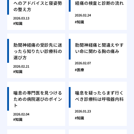
へのアドバイスと寝姿勢
経痛の検査と診断の流れ
の整え方
2026.02.24
2026.03.13
知識
知識
肋間神経痛の受診先に迷
肋間神経痛と間違えやす
ったら知りたい診療科の
い命に関わる胸の痛み
選び方
2026.02.07
2026.02.21
医療
知識
喘息の専門医を見つける
喘息を疑ったらまず行く
ための病院選びのポイン
べき診療科は呼吸器内科
ト
2026.01.23
2026.02.04
知識
知識