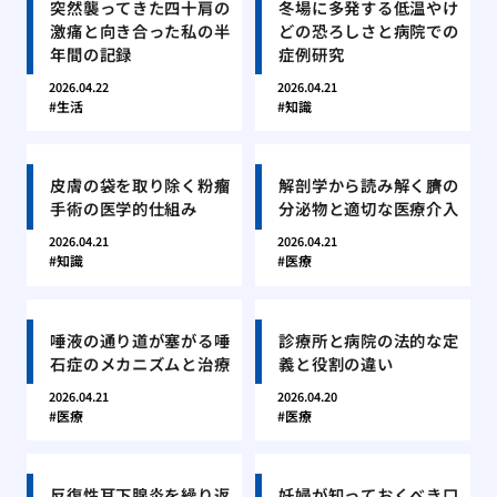
突然襲ってきた四十肩の
冬場に多発する低温やけ
激痛と向き合った私の半
どの恐ろしさと病院での
年間の記録
症例研究
2026.04.22
2026.04.21
生活
知識
皮膚の袋を取り除く粉瘤
解剖学から読み解く臍の
手術の医学的仕組み
分泌物と適切な医療介入
2026.04.21
2026.04.21
知識
医療
唾液の通り道が塞がる唾
診療所と病院の法的な定
石症のメカニズムと治療
義と役割の違い
2026.04.21
2026.04.20
医療
医療
反復性耳下腺炎を繰り返
妊婦が知っておくべき口