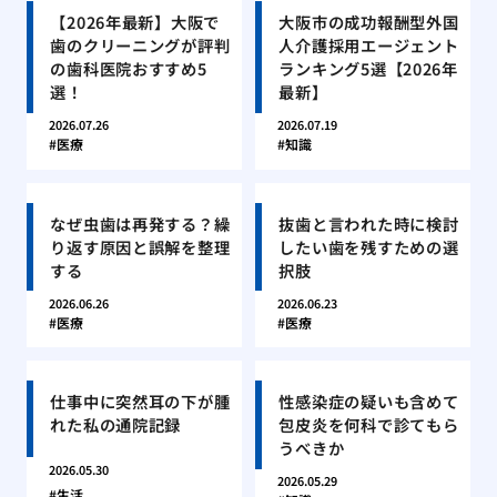
【2026年最新】大阪で
大阪市の成功報酬型外国
歯のクリーニングが評判
人介護採用エージェント
の歯科医院おすすめ5
ランキング5選【2026年
選！
最新】
2026.07.26
2026.07.19
医療
知識
なぜ虫歯は再発する？繰
抜歯と言われた時に検討
り返す原因と誤解を整理
したい歯を残すための選
する
択肢
2026.06.26
2026.06.23
医療
医療
仕事中に突然耳の下が腫
性感染症の疑いも含めて
れた私の通院記録
包皮炎を何科で診てもら
うべきか
2026.05.30
2026.05.29
生活