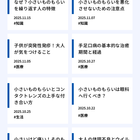
なぜ？小さいものもらい
小さいものもらいを悪化
を繰り返す人の特徴
させないための注意点
2025.11.15
2025.11.07
知識
知識
子供が突発性発疹！大人
手足口病の基本的な治癒
が気をつけること
期間と経過
2025.11.05
2025.10.27
医療
医療
小さいものもらいとコン
小さいものもらいは眼科
タクトレンズの上手な付
へ行くべき？
き合い方
2025.10.22
2025.10.25
医療
生活
小さいけど痛い！そのも
大人の体調不良とウイル