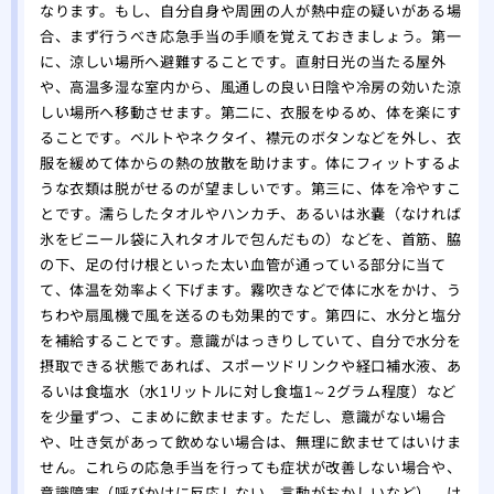
なります。もし、自分自身や周囲の人が熱中症の疑いがある場
合、まず行うべき応急手当の手順を覚えておきましょう。第一
に、涼しい場所へ避難することです。直射日光の当たる屋外
や、高温多湿な室内から、風通しの良い日陰や冷房の効いた涼
しい場所へ移動させます。第二に、衣服をゆるめ、体を楽にす
ることです。ベルトやネクタイ、襟元のボタンなどを外し、衣
服を緩めて体からの熱の放散を助けます。体にフィットするよ
うな衣類は脱がせるのが望ましいです。第三に、体を冷やすこ
とです。濡らしたタオルやハンカチ、あるいは氷嚢（なければ
氷をビニール袋に入れタオルで包んだもの）などを、首筋、脇
の下、足の付け根といった太い血管が通っている部分に当て
て、体温を効率よく下げます。霧吹きなどで体に水をかけ、う
ちわや扇風機で風を送るのも効果的です。第四に、水分と塩分
を補給することです。意識がはっきりしていて、自分で水分を
摂取できる状態であれば、スポーツドリンクや経口補水液、あ
るいは食塩水（水1リットルに対し食塩1～2グラム程度）など
を少量ずつ、こまめに飲ませます。ただし、意識がない場合
や、吐き気があって飲めない場合は、無理に飲ませてはいけま
せん。これらの応急手当を行っても症状が改善しない場合や、
意識障害（呼びかけに反応しない、言動がおかしいなど）、け