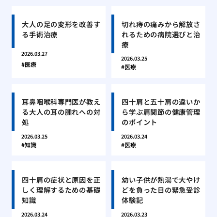
大人の足の変形を改善す
切れ痔の痛みから解放さ
る手術治療
れるための病院選びと治
療
2026.03.27
2026.03.25
医療
医療
耳鼻咽喉科専門医が教え
四十肩と五十肩の違いか
る大人の耳の腫れへの対
ら学ぶ肩関節の健康管理
処
のポイント
2026.03.25
2026.03.24
知識
医療
四十肩の症状と原因を正
幼い子供が熱湯で大やけ
しく理解するための基礎
どを負った日の緊急受診
知識
体験記
2026.03.24
2026.03.23