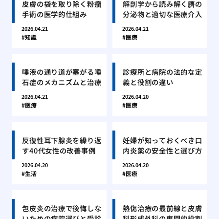
皮膚の袋を取り除く粉瘤
解剖学から読み解く臍の
手術の医学的仕組み
分泌物と適切な医療介入
2026.04.21
2026.04.21
知識
医療
唾液の通り道が塞がる唾
診療所と病院の法的な定
石症のメカニズムと治療
義と役割の違い
2026.04.21
2026.04.20
医療
医療
反復性耳下腺炎を繰り返
妊婦が知っておくべき口
す40代女性の改善事例
内炎薬の安全性と選び方
2026.04.20
2026.04.20
生活
医療
包皮炎の治療で後悔しな
熱傷治療の最前線と皮膚
いための病院選びと受診
科形成外科の専門的役割