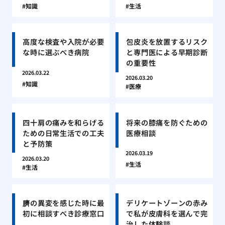
知識
生活
高度な検査や入院が必要
包皮炎を放置するリスク
な時に選ぶべき病院
と専門医による早期診断
の重要性
2026.03.22
2026.03.20
知識
医療
四十肩の痛みを和らげる
将来の膝痛を防ぐための
ための日常生活での工夫
医療相談
と予防策
2026.03.19
2026.03.20
生活
生活
臍の異変を感じた時に最
デリケートゾーンの赤み
初に相談すべき診療窓口
で私が皮膚科を選んで完
治した体験談