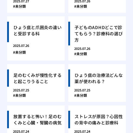
2025.07.27
2025.07.26
未分類
未分類
ひょう疽と爪囲炎の違い
子どものADHDどこで診
と受診する科
てもらう？診療科の選び
方
2025.07.26
2025.07.26
未分類
未分類
足のむくみが慢性化する
ひょう疽の治療法どんな
と起こりうること
薬が使われる？
2025.07.25
2025.07.25
未分類
未分類
放置すると怖い！足のむ
ストレスが原因？心因性
くみと心臓・腎臓の病気
の背中の痛みと診療科
2025.07.24
2025.07.24