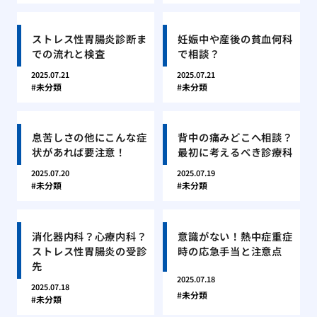
ストレス性胃腸炎診断ま
妊娠中や産後の貧血何科
での流れと検査
で相談？
2025.07.21
2025.07.21
未分類
未分類
息苦しさの他にこんな症
背中の痛みどこへ相談？
状があれば要注意！
最初に考えるべき診療科
2025.07.20
2025.07.19
未分類
未分類
消化器内科？心療内科？
意識がない！熱中症重症
ストレス性胃腸炎の受診
時の応急手当と注意点
先
2025.07.18
2025.07.18
未分類
未分類