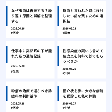
なぜ虫歯は再発する？繰
抜歯と言われた時に検討
り返す原因と誤解を整理
したい歯を残すための選
する
択肢
2026.06.26
2026.06.23
医療
医療
仕事中に突然耳の下が腫
性感染症の疑いも含めて
れた私の通院記録
包皮炎を何科で診てもら
うべきか
2026.05.30
2026.05.29
生活
知識
粉瘤の治療で選ぶべき診
紹介状を手に大きな病院
療科の判断基準
を受診した私の体験
2026.05.28
2026.05.27
医療
生活