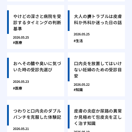
やけどの深さと病院を受
大人の臍トラブルは皮膚
診するタイミングの判断
科か外科か迷った日の話
基準
2026.05.25
2026.05.25
生活
医療
おへその膿や臭いに気づ
口内炎を放置してはいけ
いた時の受診先選び
ない妊婦のための受診目
安
2026.05.23
2026.05.22
医療
知識
つわりと口内炎のダブル
皮膚の炎症か尿路の異常
パンチを克服した体験記
か見極めて包皮炎を正し
く治す知識
2026.05.21
2026.05.19