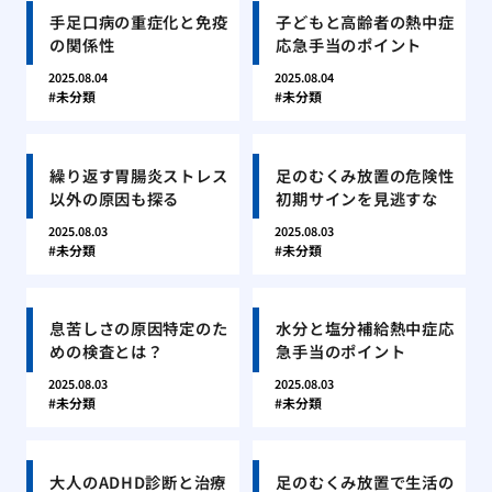
手足口病の重症化と免疫
子どもと高齢者の熱中症
の関係性
応急手当のポイント
2025.08.04
2025.08.04
未分類
未分類
繰り返す胃腸炎ストレス
足のむくみ放置の危険性
以外の原因も探る
初期サインを見逃すな
2025.08.03
2025.08.03
未分類
未分類
息苦しさの原因特定のた
水分と塩分補給熱中症応
めの検査とは？
急手当のポイント
2025.08.03
2025.08.03
未分類
未分類
大人のADHD診断と治療
足のむくみ放置で生活の