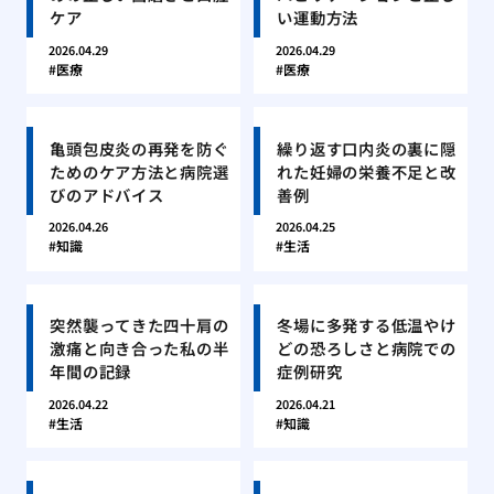
ケア
い運動方法
2026.04.29
2026.04.29
医療
医療
亀頭包皮炎の再発を防ぐ
繰り返す口内炎の裏に隠
ためのケア方法と病院選
れた妊婦の栄養不足と改
びのアドバイス
善例
2026.04.26
2026.04.25
知識
生活
突然襲ってきた四十肩の
冬場に多発する低温やけ
激痛と向き合った私の半
どの恐ろしさと病院での
年間の記録
症例研究
2026.04.22
2026.04.21
生活
知識