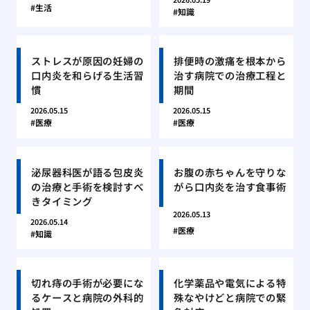
生活
知識
ストレスが原因の妊婦の
排便時の激痛を根本から
口内炎を和らげる生活習
治す病院での治療工程と
慣
期間
2026.05.15
2026.05.15
医療
医療
泌尿器科医が語る包皮炎
お腹の赤ちゃんを守りな
の治療と手術を検討すべ
がら口内炎を治す食事術
きタイミング
2026.05.13
2026.05.14
医療
知識
切れ痔の手術が必要にな
化学薬品や電気による特
るケースと病院の外科的
殊なやけどと病院での緊