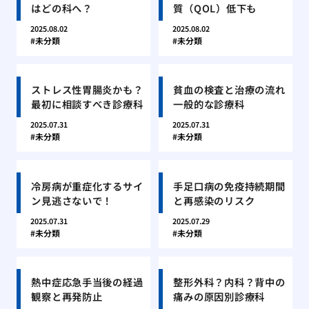
はどの科へ？
質（QOL）低下も
2025.08.02
2025.08.02
未分類
未分類
ストレス性胃腸炎かも？
貧血の検査と治療の流れ
最初に相談すべき診療科
一般的な診療科
2025.07.31
2025.07.31
未分類
未分類
冷房病が重症化するサイ
手足口病の免疫持続期間
ン見逃さないで！
と再感染のリスク
2025.07.31
2025.07.29
未分類
未分類
熱中症応急手当後の経過
整形外科？内科？背中の
観察と再発防止
痛みの原因別診療科