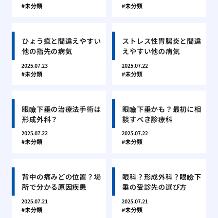
未分類
未分類
ひょう疽と間違えやすい
ストレス性胃腸炎と間違
他の指先の病気
えやすい他の病気
2025.07.23
2025.07.22
未分類
未分類
眼瞼下垂の治療法手術は
眼瞼下垂かも？最初に相
形成外科？
談すべき診療科
2025.07.22
2025.07.22
未分類
未分類
背中の痛みどの位置？場
眼科？形成外科？眼瞼下
所で分かる原因疾患
垂の受診先の選び方
2025.07.21
2025.07.21
未分類
未分類