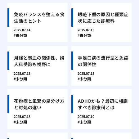
免疫バランスを整える食
眼瞼下垂の原因と種類症
生活のヒント
状に応じた診療科
2025.07.14
2025.07.13
未分類
未分類
月経と貧血の関係性、婦
手足口病の流行型と免疫
人科受診も視野に
の関係性
2025.07.13
2025.07.13
未分類
未分類
花粉症と風邪の見分け方
ADHDかも？最初に相談
と対処の違い
すべき診療科とは
2025.07.13
2025.07.10
未分類
未分類