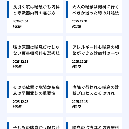
長引く咳は喘息かも内科
大人の喘息は何科に行く
と呼吸器内科の選び方
べきか迷った時の対処法
2026.01.04
2025.12.31
医療
知識
咳の原因は喘息だけじゃ
アレルギー科も喘息の相
ない耳鼻咽喉科も選択肢
談ができる診療科の一つ
2025.12.31
2025.12.25
医療
医療
その咳放置は危険かも喘
病院で行われる喘息の診
息の早期受診の重要性
断プロセスとその流れ
2025.12.23
2025.12.15
医療
医療
子どもの喘息が心配な時
喘息の治療はどの診療科