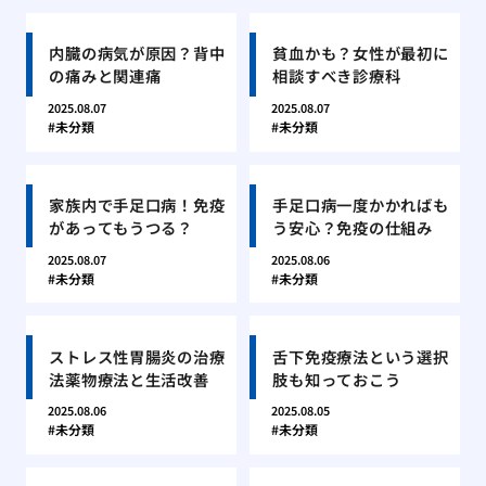
内臓の病気が原因？背中
貧血かも？女性が最初に
の痛みと関連痛
相談すべき診療科
2025.08.07
2025.08.07
未分類
未分類
家族内で手足口病！免疫
手足口病一度かかればも
があってもうつる？
う安心？免疫の仕組み
2025.08.07
2025.08.06
未分類
未分類
ストレス性胃腸炎の治療
舌下免疫療法という選択
法薬物療法と生活改善
肢も知っておこう
2025.08.06
2025.08.05
未分類
未分類