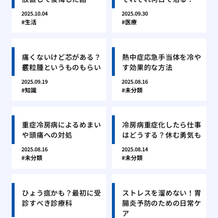
2025.10.04
2025.09.30
生活
医療
痛くないけど芯がある？
熱中症応急手当体を冷や
霰粒腫というものもらい
す効果的な方法
2025.09.19
2025.08.16
知識
未分類
重症冷房病によるめまい
冷房病重症化したら仕事
や頭痛への対処
はどうする？休む勇気も
2025.08.16
2025.08.14
未分類
未分類
ひょう疽かも？最初に受
ストレスを溜めない！胃
診すべき診療科
腸炎予防のための日常ケ
ア