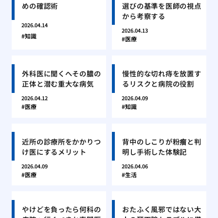
めの確認術
選びの基準を医師の視点
から考察する
2026.04.14
2026.04.13
知識
医療
外科医に聞くへその膿の
慢性的な切れ痔を放置す
正体と潜む重大な病気
るリスクと病院の役割
2026.04.12
2026.04.09
医療
知識
近所の診療所をかかりつ
背中のしこりが粉瘤と判
け医にするメリット
明し手術した体験記
2026.04.09
2026.04.06
医療
生活
やけどを負ったら何科の
おたふく風邪ではない大