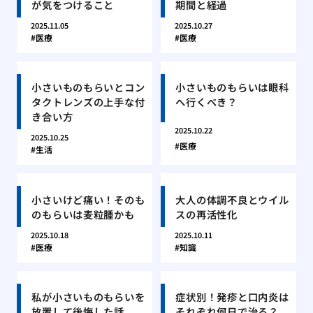
が気をつけること
期間と経過
2025.11.05
2025.10.27
医療
医療
小さいものもらいとコン
小さいものもらいは眼科
タクトレンズの上手な付
へ行くべき？
き合い方
2025.10.22
2025.10.25
医療
生活
小さいけど痛い！そのも
大人の体調不良とウイル
のもらいは麦粒腫かも
スの再活性化
2025.10.18
2025.10.11
医療
知識
私が小さいものもらいを
症状別！発疹と口内炎は
放置して後悔した話
それぞれ何日で治る？