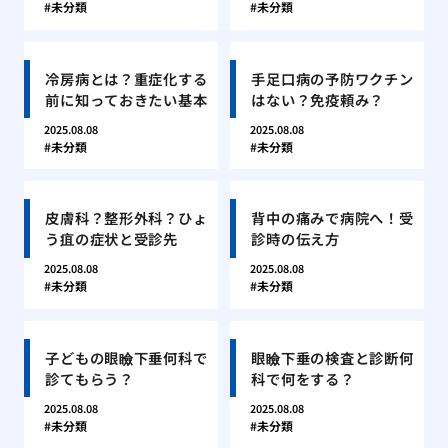
未分類
未分類
冷房病とは？重症化する
手足口病の予防ワクチン
前に知っておきたい基本
はない？免疫頼み？
2025.08.08
2025.08.08
未分類
未分類
皮膚科？整形外科？ひょ
背中の痛みで病院へ！受
う疽の症状と受診先
診時の伝え方
2025.08.08
2025.08.08
未分類
未分類
子どもの眼瞼下垂何科で
眼瞼下垂の検査と診断何
診てもらう？
科で何をする？
2025.08.08
2025.08.08
未分類
未分類