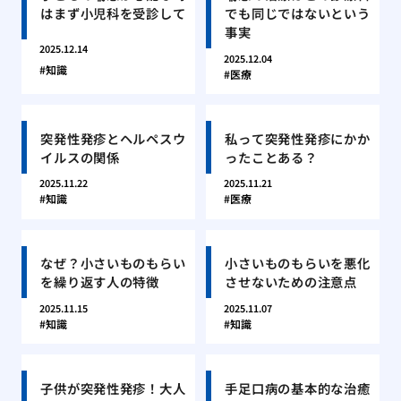
はまず小児科を受診して
でも同じではないという
事実
2025.12.14
2025.12.04
知識
医療
突発性発疹とヘルペスウ
私って突発性発疹にかか
イルスの関係
ったことある？
2025.11.22
2025.11.21
知識
医療
なぜ？小さいものもらい
小さいものもらいを悪化
を繰り返す人の特徴
させないための注意点
2025.11.15
2025.11.07
知識
知識
子供が突発性発疹！大人
手足口病の基本的な治癒