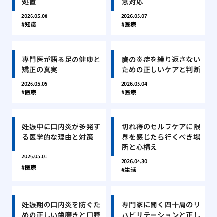
処置
急対応
2026.05.08
2026.05.07
知識
医療
専門医が語る足の健康と
臍の炎症を繰り返さない
矯正の真実
ための正しいケアと判断
2026.05.05
2026.05.04
医療
医療
妊娠中に口内炎が多発す
切れ痔のセルフケアに限
る医学的な理由と対策
界を感じたら行くべき場
所と心構え
2026.05.01
2026.04.30
医療
生活
妊娠期の口内炎を防ぐた
専門家に聞く四十肩のリ
めの正しい歯磨きと口腔
ハビリテーションと正し