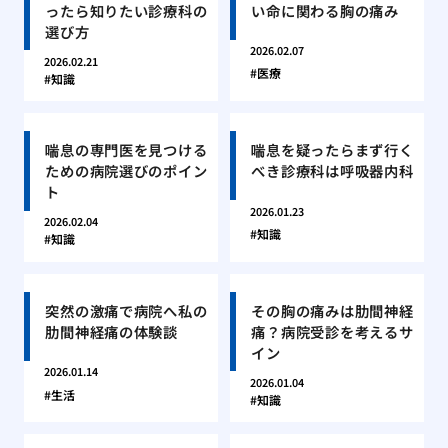
ったら知りたい診療科の
い命に関わる胸の痛み
選び方
2026.02.07
2026.02.21
医療
知識
喘息の専門医を見つける
喘息を疑ったらまず行く
ための病院選びのポイン
べき診療科は呼吸器内科
ト
2026.01.23
2026.02.04
知識
知識
突然の激痛で病院へ私の
その胸の痛みは肋間神経
肋間神経痛の体験談
痛？病院受診を考えるサ
イン
2026.01.14
2026.01.04
生活
知識