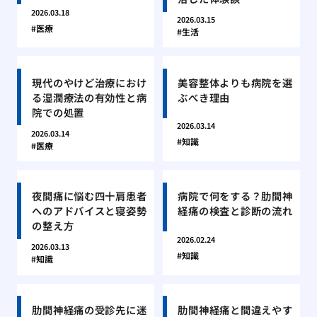
2026.03.18
2026.03.15
医療
生活
現代のやけど治療におけ
美容整体よりも病院を選
る湿潤療法の有効性と病
ぶべき理由
院での処置
2026.03.14
2026.03.14
知識
医療
夜間痛に悩む四十肩患者
病院で何をする？肋間神
へのアドバイスと寝姿勢
経痛の検査と診断の流れ
の整え方
2026.02.24
2026.03.13
知識
知識
肋間神経痛の受診先に迷
肋間神経痛と間違えやす