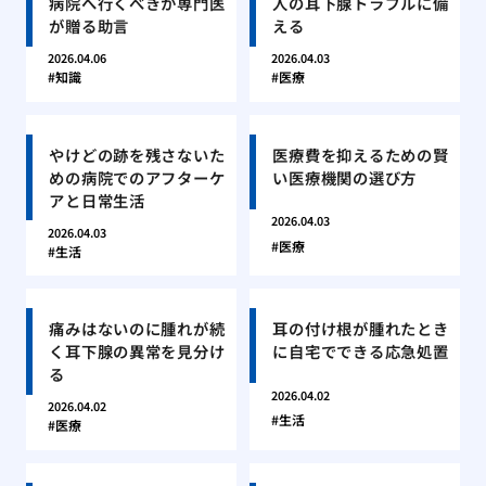
病院へ行くべきか専門医
人の耳下腺トラブルに備
が贈る助言
える
2026.04.06
2026.04.03
知識
医療
やけどの跡を残さないた
医療費を抑えるための賢
めの病院でのアフターケ
い医療機関の選び方
アと日常生活
2026.04.03
2026.04.03
医療
生活
痛みはないのに腫れが続
耳の付け根が腫れたとき
く耳下腺の異常を見分け
に自宅でできる応急処置
る
2026.04.02
2026.04.02
生活
医療