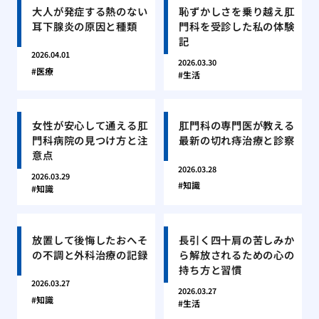
大人が発症する熱のない
恥ずかしさを乗り越え肛
耳下腺炎の原因と種類
門科を受診した私の体験
記
2026.04.01
2026.03.30
医療
生活
女性が安心して通える肛
肛門科の専門医が教える
門科病院の見つけ方と注
最新の切れ痔治療と診察
意点
2026.03.28
2026.03.29
知識
知識
放置して後悔したおへそ
長引く四十肩の苦しみか
の不調と外科治療の記録
ら解放されるための心の
持ち方と習慣
2026.03.27
2026.03.27
知識
生活