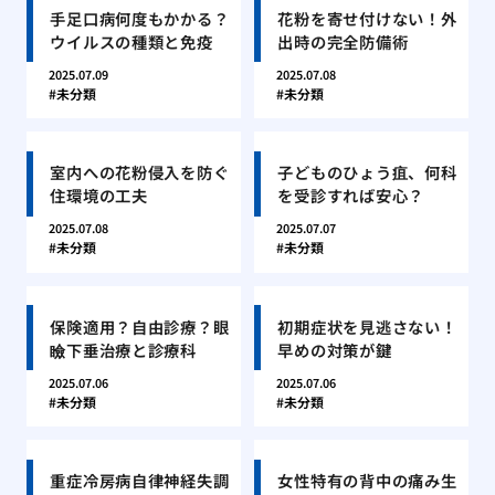
手足口病何度もかかる？
花粉を寄せ付けない！外
ウイルスの種類と免疫
出時の完全防備術
2025.07.09
2025.07.08
未分類
未分類
室内への花粉侵入を防ぐ
子どものひょう疽、何科
住環境の工夫
を受診すれば安心？
2025.07.08
2025.07.07
未分類
未分類
保険適用？自由診療？眼
初期症状を見逃さない！
瞼下垂治療と診療科
早めの対策が鍵
2025.07.06
2025.07.06
未分類
未分類
重症冷房病自律神経失調
女性特有の背中の痛み生