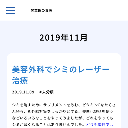
開業医の真実
開業
夫が
2019年11月
なく
痛み
験、
美容
美容外科でシミのレーザー
施術
美容
治療
「L
湿パ
2019.11.09
未分類
透析
ます
シミを消すためにサプリメントを飲む、ビタミンCをたくさ
美し
ん摂る、紫外線対策をしっかりとする、美白化粧品を使う
トウ
などいろいろなことをやってみましたが、どれをやっても
シミが薄くなることはありませんでした。
どうも奈良では