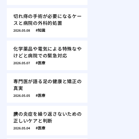
切れ痔の手術が必要になるケー
スと病院の外科的処置
知識
2026.05.08
化学薬品や電気による特殊なや
けどと病院での緊急対応
医療
2026.05.07
専門医が語る足の健康と矯正の
真実
医療
2026.05.05
臍の炎症を繰り返さないための
正しいケアと判断
医療
2026.05.04