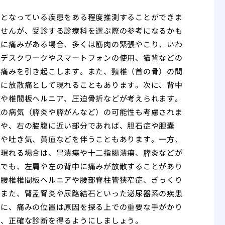
因となっている疾患をある程度推測することができま
ませんが、受診する診療科を選ぶ際の参考になるかも
辺に痛みがある場合、多くは筋肉の緊張やこり、いわ
のデスクワークやスマートフォンの使用、猫背などの
、痛みを引き起こします。また、頸椎（首の骨）の問
囲に放散痛として現れることもあります。次に、背中
症や椎間板ヘルニア、圧迫骨折などが考えられます。
臓の病気（膵炎や膵がんなど）の可能性も考慮されま
りや、右の脇腹に近い部分であれば、胆石症や胆嚢
痛や吐き気、黄疸などを伴うこともあります。一方、
に現れる場合は、胃潰瘍や十二指腸潰瘍、膵炎などが
気でも、左肩や左の背中に痛みが放散することがあり
、腰椎椎間板ヘルニアや腰部脊柱管狭窄症、ぎっくり
。また、腎盂腎炎や尿路結石といった泌尿器系の疾患
うに、痛みの位置は原因を探る上での重要な手がかり
け、正確な診断を得るようにしましょう。