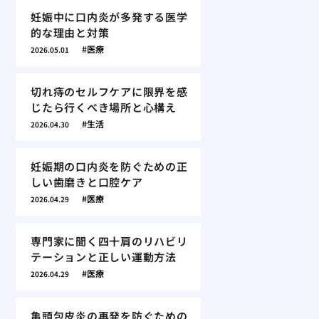
妊娠中に口内炎が多発する医学
的な理由と対策
医療
2026.05.01
切れ痔のセルフケアに限界を感
じたら行くべき場所と心構え
生活
2026.04.30
妊娠期の口内炎を防ぐための正
しい歯磨きと口腔ケア
医療
2026.04.29
専門家に聞く四十肩のリハビリ
テーションと正しい運動方法
医療
2026.04.29
亀頭包皮炎の再発を防ぐための