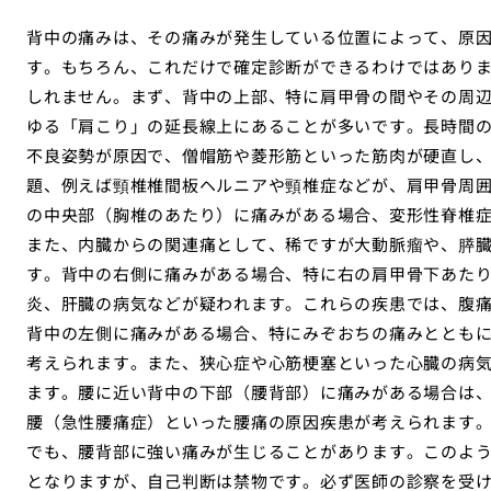
背中の痛みは、その痛みが発生している位置によって、原
す。もちろん、これだけで確定診断ができるわけではあり
しれません。まず、背中の上部、特に肩甲骨の間やその周
ゆる「肩こり」の延長線上にあることが多いです。長時間
不良姿勢が原因で、僧帽筋や菱形筋といった筋肉が硬直し
題、例えば頸椎椎間板ヘルニアや頸椎症などが、肩甲骨周
の中央部（胸椎のあたり）に痛みがある場合、変形性脊椎
また、内臓からの関連痛として、稀ですが大動脈瘤や、膵
す。背中の右側に痛みがある場合、特に右の肩甲骨下あた
炎、肝臓の病気などが疑われます。これらの疾患では、腹
背中の左側に痛みがある場合、特にみぞおちの痛みととも
考えられます。また、狭心症や心筋梗塞といった心臓の病
ます。腰に近い背中の下部（腰背部）に痛みがある場合は
腰（急性腰痛症）といった腰痛の原因疾患が考えられます
でも、腰背部に強い痛みが生じることがあります。このよ
となりますが、自己判断は禁物です。必ず医師の診察を受