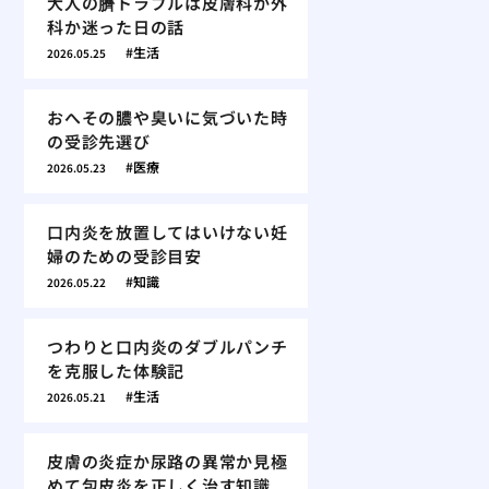
大人の臍トラブルは皮膚科か外
科か迷った日の話
生活
2026.05.25
おへその膿や臭いに気づいた時
の受診先選び
医療
2026.05.23
口内炎を放置してはいけない妊
婦のための受診目安
知識
2026.05.22
つわりと口内炎のダブルパンチ
を克服した体験記
生活
2026.05.21
皮膚の炎症か尿路の異常か見極
めて包皮炎を正しく治す知識