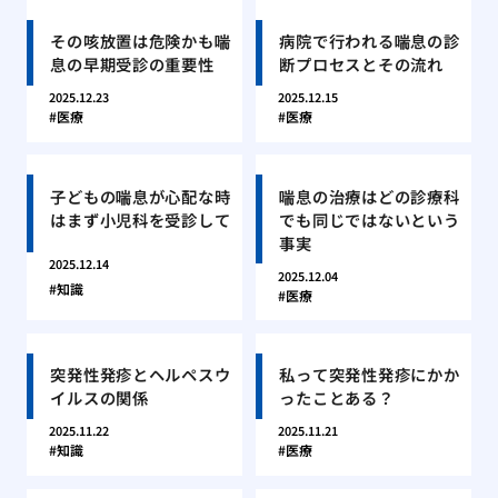
その咳放置は危険かも喘
病院で行われる喘息の診
息の早期受診の重要性
断プロセスとその流れ
2025.12.23
2025.12.15
医療
医療
子どもの喘息が心配な時
喘息の治療はどの診療科
はまず小児科を受診して
でも同じではないという
事実
2025.12.14
2025.12.04
知識
医療
突発性発疹とヘルペスウ
私って突発性発疹にかか
イルスの関係
ったことある？
2025.11.22
2025.11.21
知識
医療