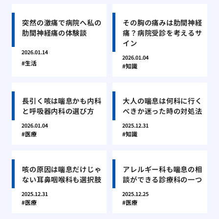
突然の激痛で病院へ私の
その胸の痛みは肋間神経
肋間神経痛の体験談
痛？病院受診を考えるサ
イン
2026.01.14
2026.01.04
生活
知識
長引く咳は喘息かも内科
大人の喘息は何科に行く
と呼吸器内科の選び方
べきか迷った時の対処法
2026.01.04
2025.12.31
医療
知識
咳の原因は喘息だけじゃ
アレルギー科も喘息の相
ない耳鼻咽喉科も選択肢
談ができる診療科の一つ
2025.12.31
2025.12.25
医療
医療