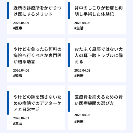
近所の診療所をかかりつ
背中のしこりが粉瘤と判
け医にするメリット
明し手術した体験記
2026.04.09
2026.04.06
医療
生活
やけどを負ったら何科の
おたふく風邪ではない大
病院へ行くべきか専門医
人の耳下腺トラブルに備
が贈る助言
える
2026.04.06
2026.04.03
知識
医療
やけどの跡を残さないた
医療費を抑えるための賢
めの病院でのアフターケ
い医療機関の選び方
アと日常生活
2026.04.03
2026.04.03
医療
生活