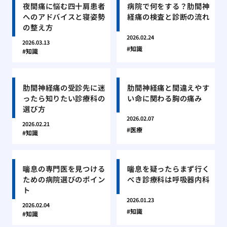
夜間痛に悩む四十肩患者
病院で何をする？肋間神
へのアドバイスと寝姿勢
経痛の検査と診断の流れ
の整え方
2026.02.24
2026.03.13
知識
知識
肋間神経痛の受診先に迷
肋間神経痛と間違えやす
ったら知りたい診療科の
い命に関わる胸の痛み
選び方
2026.02.07
2026.02.21
医療
知識
喘息の専門医を見つける
喘息を疑ったらまず行く
ための病院選びのポイン
べき診療科は呼吸器内科
ト
2026.01.23
2026.02.04
知識
知識