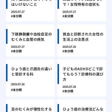
はいけないこと
で！女性特有の症状も
2025.07.27
2025.07.27
未分類
未分類
下肢静脈瘤や血栓症足の
貧血と診断された女性の
むくみと血管の病気
生活上の注意点
2025.07.27
2025.07.26
未分類
未分類
ひょう疽と爪囲炎の違い
子どものADHDどこで診
と受診する科
てもらう？診療科の選び
方
2025.07.26
2025.07.26
未分類
未分類
足のむくみが慢性化する
ひょう疽の治療法どんな