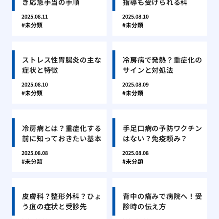
き応急手当の手順
指導も受けられる科
2025.08.11
2025.08.10
未分類
未分類
ストレス性胃腸炎の主な
冷房病で発熱？重症化の
症状と特徴
サインと対処法
2025.08.10
2025.08.09
未分類
未分類
冷房病とは？重症化する
手足口病の予防ワクチン
前に知っておきたい基本
はない？免疫頼み？
2025.08.08
2025.08.08
未分類
未分類
皮膚科？整形外科？ひょ
背中の痛みで病院へ！受
う疽の症状と受診先
診時の伝え方