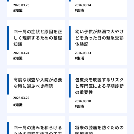
2026.03.25
2026.03.24
知識
医療
四十肩の症状と原因を正
幼い子供が熱湯で大やけ
しく理解するための基礎
どを負った日の緊急受診
知識
体験記
2026.03.24
2026.03.23
知識
生活
高度な検査や入院が必要
包皮炎を放置するリスク
な時に選ぶべき病院
と専門医による早期診断
の重要性
2026.03.22
2026.03.20
知識
医療
四十肩の痛みを和らげる
将来の膝痛を防ぐための
ための日常生活での工夫
医療相談