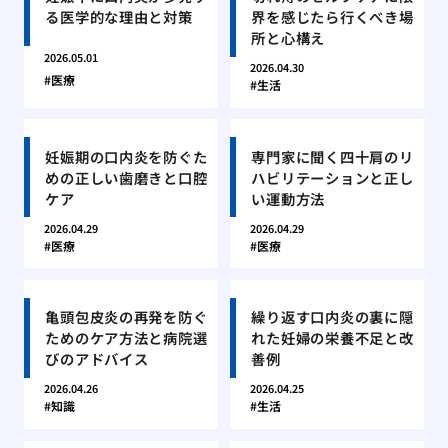
る医学的な理由と対策
界を感じたら行くべき場
所と心構え
2026.05.01
2026.04.30
医療
生活
妊娠期の口内炎を防ぐた
専門家に聞く四十肩のリ
めの正しい歯磨きと口腔
ハビリテーションと正し
ケア
い運動方法
2026.04.29
2026.04.29
医療
医療
亀頭包皮炎の再発を防ぐ
繰り返す口内炎の裏に隠
ためのケア方法と病院選
れた妊婦の栄養不足と改
びのアドバイス
善例
2026.04.26
2026.04.25
知識
生活