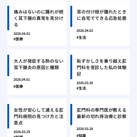
痛みはないのに腫れが続
耳の付け根が腫れたとき
く耳下腺の異常を見分け
に自宅でできる応急処置
る
2026.04.02
2026.04.02
生活
医療
大人が発症する熱のない
恥ずかしさを乗り越え肛
耳下腺炎の原因と種類
門科を受診した私の体験
記
2026.04.01
2026.03.30
医療
生活
女性が安心して通える肛
肛門科の専門医が教える
門科病院の見つけ方と注
最新の切れ痔治療と診察
意点
2026.03.28
2026.03.29
知識
知識