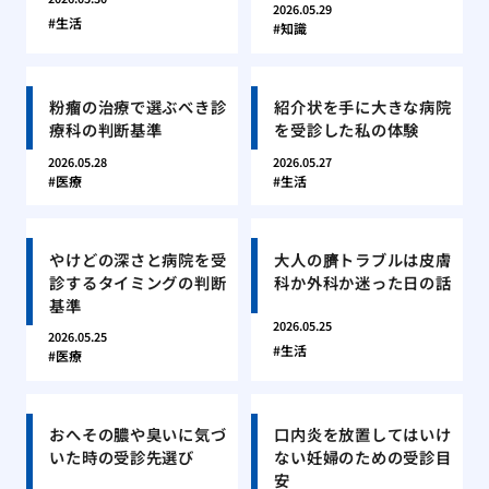
2026.05.29
生活
知識
粉瘤の治療で選ぶべき診
紹介状を手に大きな病院
療科の判断基準
を受診した私の体験
2026.05.28
2026.05.27
医療
生活
やけどの深さと病院を受
大人の臍トラブルは皮膚
診するタイミングの判断
科か外科か迷った日の話
基準
2026.05.25
2026.05.25
生活
医療
おへその膿や臭いに気づ
口内炎を放置してはいけ
いた時の受診先選び
ない妊婦のための受診目
安