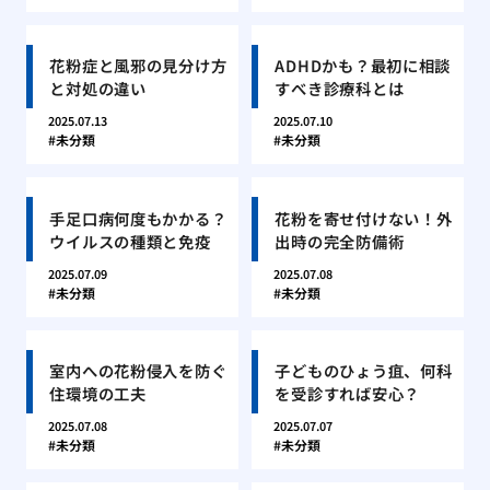
花粉症と風邪の見分け方
ADHDかも？最初に相談
と対処の違い
すべき診療科とは
2025.07.13
2025.07.10
未分類
未分類
手足口病何度もかかる？
花粉を寄せ付けない！外
ウイルスの種類と免疫
出時の完全防備術
2025.07.09
2025.07.08
未分類
未分類
室内への花粉侵入を防ぐ
子どものひょう疽、何科
住環境の工夫
を受診すれば安心？
2025.07.08
2025.07.07
未分類
未分類