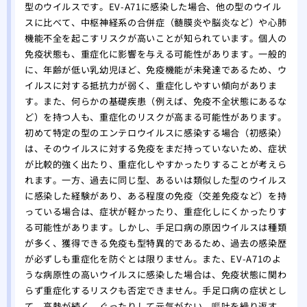
型のウイルスです。EV-A71に感染した場合、他の型のウイル
スに比べて、中枢神経系の合併症（髄膜炎や脳炎など）や心肺
機能不全を起こすリスクが高いことが知られています。個人の
免疫状態も、重症化に影響を与える可能性があります。一般的
に、年齢が低い乳幼児ほど、免疫機能が未発達であるため、ウ
イルスに対する抵抗力が弱く、重症化しやすい傾向がありま
す。また、何らかの基礎疾患（例えば、免疫不全状態にあるな
ど）を持つ人も、重症化のリスクが高まる可能性があります。
初めて特定の型のエンテロウイルスに感染する場合（初感染）
は、そのウイルスに対する免疫をまだ持っていないため、症状
が比較的強く出たり、重症化しやすかったりすることが考えら
れます。一方、過去に同じ型、あるいは類似した型のウイルス
に感染した経験があり、ある程度の免疫（交差免疫など）を持
っている場合は、症状が軽かったり、重症化しにくかったりす
る可能性があります。しかし、手足口病の原因ウイルスは種類
が多く、獲得できる免疫も型特異的であるため、過去の感染歴
が必ずしも重症化を防ぐとは限りません。また、EV-A71のよ
うな病原性の高いウイルスに感染した場合は、免疫状態に関わ
らず重症化するリスクも否定できません。手足口病の症状とし
て、高熱が続く、ぐったりして元気がない、嘔吐を繰り返す、