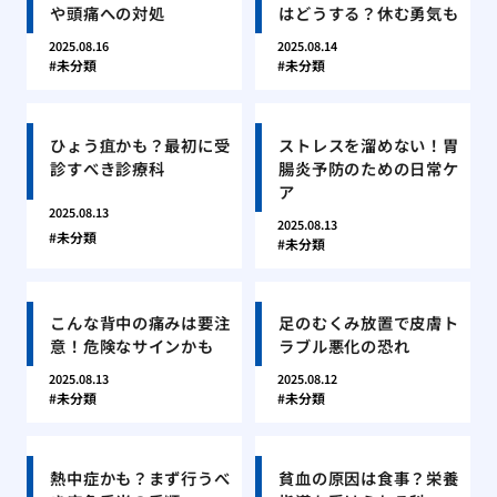
や頭痛への対処
はどうする？休む勇気も
2025.08.16
2025.08.14
未分類
未分類
ひょう疽かも？最初に受
ストレスを溜めない！胃
診すべき診療科
腸炎予防のための日常ケ
ア
2025.08.13
2025.08.13
未分類
未分類
こんな背中の痛みは要注
足のむくみ放置で皮膚ト
意！危険なサインかも
ラブル悪化の恐れ
2025.08.13
2025.08.12
未分類
未分類
熱中症かも？まず行うべ
貧血の原因は食事？栄養