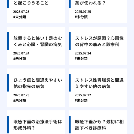
と起こりうること
薬が使われる？
2025.07.25
2025.07.25
未分類
未分類
放置すると怖い！足のむ
ストレスが原因？心因性
くみと心臓・腎臓の病気
の背中の痛みと診療科
2025.07.24
2025.07.24
未分類
未分類
ひょう疽と間違えやすい
ストレス性胃腸炎と間違
他の指先の病気
えやすい他の病気
2025.07.23
2025.07.22
未分類
未分類
眼瞼下垂の治療法手術は
眼瞼下垂かも？最初に相
形成外科？
談すべき診療科