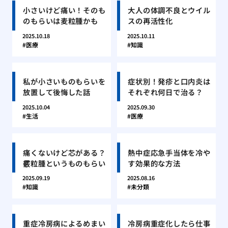
小さいけど痛い！そのも
大人の体調不良とウイル
のもらいは麦粒腫かも
スの再活性化
2025.10.18
2025.10.11
医療
知識
私が小さいものもらいを
症状別！発疹と口内炎は
放置して後悔した話
それぞれ何日で治る？
2025.10.04
2025.09.30
生活
医療
痛くないけど芯がある？
熱中症応急手当体を冷や
霰粒腫というものもらい
す効果的な方法
2025.09.19
2025.08.16
知識
未分類
重症冷房病によるめまい
冷房病重症化したら仕事