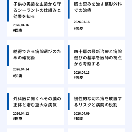
子供の奥歯を虫歯から守
膝の歪みを治す整形外科
るシーラントの仕組みと
での治療
効果を知る
2026.04.16
2026.04.16
医療
医療
納得できる病院選びのた
四十肩の最新治療と病院
めの確認術
選びの基準を医師の視点
から考察する
2026.04.14
2026.04.13
知識
医療
外科医に聞くへその膿の
慢性的な切れ痔を放置す
正体と潜む重大な病気
るリスクと病院の役割
2026.04.12
2026.04.09
医療
知識