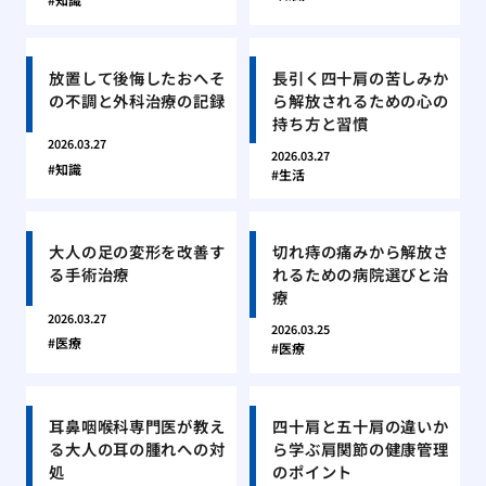
放置して後悔したおへそ
長引く四十肩の苦しみか
の不調と外科治療の記録
ら解放されるための心の
持ち方と習慣
2026.03.27
2026.03.27
知識
生活
大人の足の変形を改善す
切れ痔の痛みから解放さ
る手術治療
れるための病院選びと治
療
2026.03.27
2026.03.25
医療
医療
耳鼻咽喉科専門医が教え
四十肩と五十肩の違いか
る大人の耳の腫れへの対
ら学ぶ肩関節の健康管理
処
のポイント