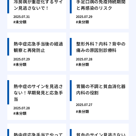
冷房病が重症化するサイ
手足口病の免疫持続期間
ン見逃さないで！
と再感染のリスク
2025.07.31
2025.07.29
未分類
未分類
熱中症応急手当後の経過
整形外科？内科？背中の
観察と再発防止
痛みの原因別診療科
2025.07.29
2025.07.28
未分類
未分類
熱中症のサインを見逃さ
胃腸の不調と貧血消化器
ない！早期発見と応急手
内科の役割
当
2025.07.27
2025.07.28
未分類
未分類
熱中症応急手当でやって
貧血のサイン見逃さない