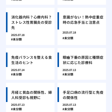
消化器内科？心療内科？
意識がない！熱中症重症
ストレス性胃腸炎の受診
時の応急手当と注意点
先
2025.07.18
2025.07.18
未分類
未分類
免疫バランスを整える食
眼瞼下垂の原因と種類症
生活のヒント
状に応じた診療科
2025.07.14
2025.07.13
未分類
未分類
月経と貧血の関係性、婦
手足口病の流行型と免疫
人科受診も視野に
の関係性
2025.07.13
2025.07.13
未分類
未分類