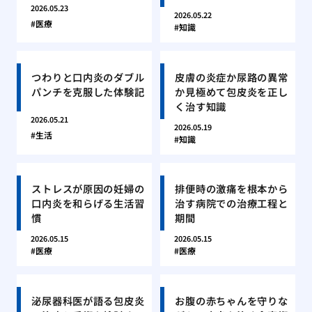
2026.05.23
2026.05.22
医療
知識
つわりと口内炎のダブル
皮膚の炎症か尿路の異常
パンチを克服した体験記
か見極めて包皮炎を正し
く治す知識
2026.05.21
2026.05.19
生活
知識
ストレスが原因の妊婦の
排便時の激痛を根本から
口内炎を和らげる生活習
治す病院での治療工程と
慣
期間
2026.05.15
2026.05.15
医療
医療
泌尿器科医が語る包皮炎
お腹の赤ちゃんを守りな