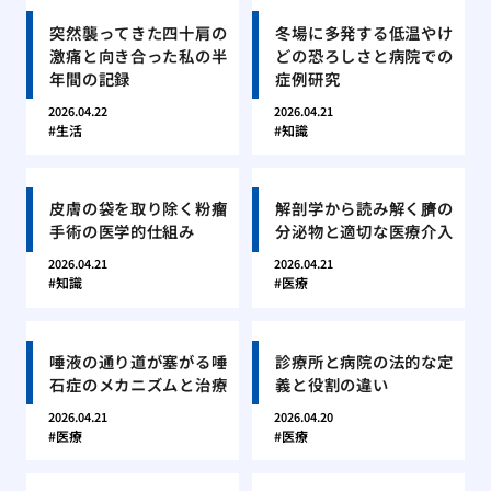
突然襲ってきた四十肩の
冬場に多発する低温やけ
激痛と向き合った私の半
どの恐ろしさと病院での
年間の記録
症例研究
2026.04.22
2026.04.21
生活
知識
皮膚の袋を取り除く粉瘤
解剖学から読み解く臍の
手術の医学的仕組み
分泌物と適切な医療介入
2026.04.21
2026.04.21
知識
医療
唾液の通り道が塞がる唾
診療所と病院の法的な定
石症のメカニズムと治療
義と役割の違い
2026.04.21
2026.04.20
医療
医療