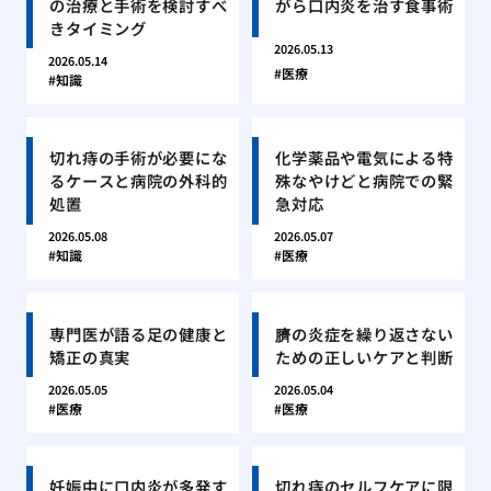
の治療と手術を検討すべ
がら口内炎を治す食事術
きタイミング
2026.05.13
2026.05.14
医療
知識
切れ痔の手術が必要にな
化学薬品や電気による特
るケースと病院の外科的
殊なやけどと病院での緊
処置
急対応
2026.05.08
2026.05.07
知識
医療
専門医が語る足の健康と
臍の炎症を繰り返さない
矯正の真実
ための正しいケアと判断
2026.05.05
2026.05.04
医療
医療
妊娠中に口内炎が多発す
切れ痔のセルフケアに限