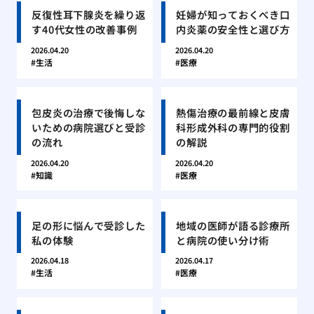
反復性耳下腺炎を繰り返
妊婦が知っておくべき口
す40代女性の改善事例
内炎薬の安全性と選び方
2026.04.20
2026.04.20
生活
医療
包皮炎の治療で後悔しな
熱傷治療の最前線と皮膚
いための病院選びと受診
科形成外科の専門的役割
の流れ
の解説
2026.04.20
2026.04.20
知識
医療
足の形に悩んで受診した
地域の医師が語る診療所
私の体験
と病院の使い分け術
2026.04.18
2026.04.17
生活
医療