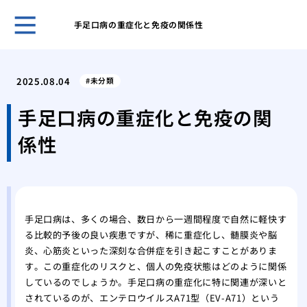
手足口病の重症化と免疫の関係性
開業
夫が
2025.08.04
未分類
なく
痛み
手足口病の重症化と免疫の関
験、
係性
美容
施術
美容
「L
湿パ
手足口病は、多くの場合、数日から一週間程度で自然に軽快す
透析
る比較的予後の良い疾患ですが、稀に重症化し、髄膜炎や脳
ます
炎、心筋炎といった深刻な合併症を引き起こすことがありま
美し
す。この重症化のリスクと、個人の免疫状態はどのように関係
トウ
しているのでしょうか。手足口病の重症化に特に関連が深いと
されているのが、エンテロウイルスA71型（EV-A71）という